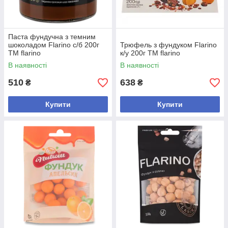
Паста фундучна з темним
шоколадом Flarino с/б 200г
Трюфель з фундуком Flarino
ТМ flarino
к/у 200г ТМ flarino
В наявності
В наявності
510
638
₴
₴
Купити
Купити