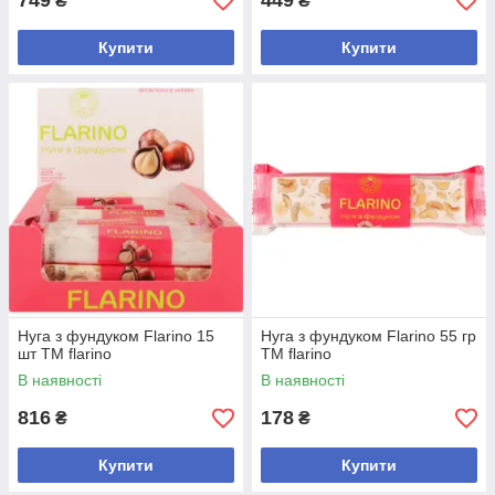
749
449
₴
₴
Купити
Купити
Нуга з фундуком Flarino 15
Нуга з фундуком Flarino 55 гр
шт ТМ flarino
ТМ flarino
В наявності
В наявності
816
178
₴
₴
Купити
Купити