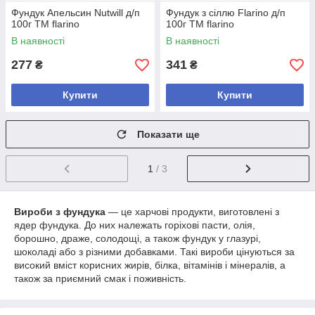
Фундук Апельсин Nutwill д/п
Фундук з сіллю Flarino д/п
100г ТМ flarino
100г ТМ flarino
В наявності
В наявності
277
341
₴
₴
Купити
Купити
Показати ще
1
/ 3
Вироби з фундука
— це харчові продукти, виготовлені з
ядер фундука. До них належать горіхові пасти, олія,
борошно, драже, солодощі, а також фундук у глазурі,
шоколаді або з різними добавками. Такі вироби цінуються за
високий вміст корисних жирів, білка, вітамінів і мінералів, а
також за приємний смак і поживність.