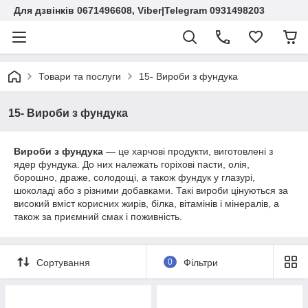
Для дзвінків 0671496608, Viber|Telegram 0931498203
Товари та послуги
15- Вироби з фундука
15- Вироби з фундука
Вироби з фундука
— це харчові продукти, виготовлені з
ядер фундука. До них належать горіхові пасти, олія,
борошно, драже, солодощі, а також фундук у глазурі,
шоколаді або з різними добавками. Такі вироби цінуються за
високий вміст корисних жирів, білка, вітамінів і мінералів, а
також за приємний смак і поживність.
Сортування
0
Фільтри