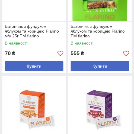
Батончик з фундуком
Батончик з фундуком
яблуком та корицею Flarino
яблуком та корицею Flarino
м/у 25г ТМ flarino
ТМ flarino
В наявності
В наявності
70
555
₴
₴
Купити
Купити