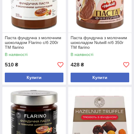
Паста фундучна з молочним
Паста фундучна з молочним
шоколадом Flarino с/б 200г
шоколадом Nutwill п/б 350г
ТМ flarino
ТМ flarino
В наявності
В наявності
510
428
₴
₴
Купити
Купити