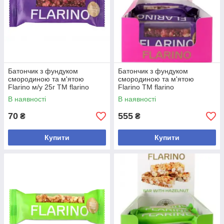
Батончик з фундуком
Батончик з фундуком
смородиною та м'ятою
смородиною та м'ятою
Flarino м/у 25г ТМ flarino
Flarino ТМ flarino
В наявності
В наявності
70
555
₴
₴
Купити
Купити