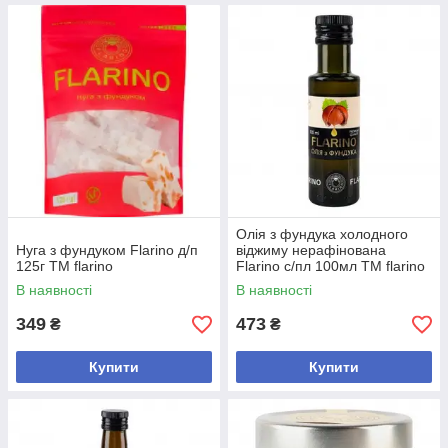
Олія з фундука холодного
Нуга з фундуком Flarino д/п
віджиму нерафінована
125г ТМ flarino
Flarino с/пл 100мл ТМ flarino
В наявності
В наявності
349
473
₴
₴
Купити
Купити