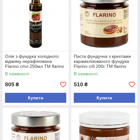
Олія з фундука холодного
Паста фундучна з крихтами
віджиму нерафінована
карамелізованого фундука
Flarino с/пл 250мл ТМ flarino
Flarino с/б 200г ТМ flarino
В наявності
В наявності
805
510
₴
₴
Купити
Купити