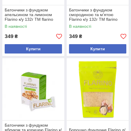
Батончики з фундуком
Батончики з фундуком
апельсином та лимоном
смородиною та м'ятою
Flarino к/у 132г ТМ flarino
Flarino к/у 132г ТМ flarino
В наявності
В наявності
349
349
₴
₴
Купити
Купити
Батончики з фундуком
яблуком та корицею Flarino к/
Борошно фундучне Flarino д/