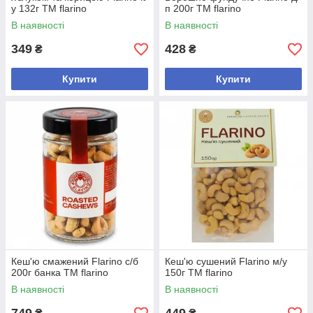
у 132г ТМ flarino
п 200г ТМ flarino
В наявності
В наявності
349
428
₴
₴
Купити
Купити
Кеш'ю смажений Flarino с/б
Кеш'ю сушений Flarino м/у
200г банка ТМ flarino
150г ТМ flarino
В наявності
В наявності