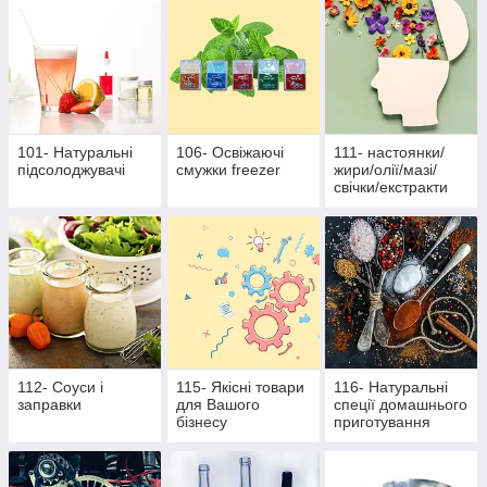
101- Натуральні
106- Освіжаючі
111- настоянки/
підсолоджувачі
смужки freezer
жири/олії/мазі/
свічки/екстракти
112- Соуси і
115- Якісні товари
116- Натуральні
заправки
для Вашого
спеції домашнього
бізнесу
приготування