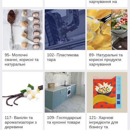
харчування на
основі екстрактів
стевії
95- Молочні
102- Пластикова
89- Натуральні та
смачні, корисні та
тара
корисні продукти
натуральні
харчування
продукти
117- Ванілін та
109- Господарські
121- Харчові
ароматизатори з
та кухонні товари
інгредієнти для
деревини
бізнесу та