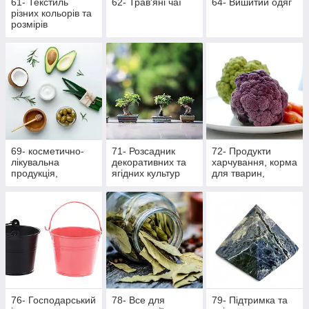
61- Текстиль
62- Трав'яні чаї
64- Вишитий одяг
різних кольорів та
розмірів
69- косметично-
71- Розсадник
72- Продукти
лікувальна
декоративних та
харчування, корма
продукція,
ягідних культур
для тварин,
масажна
вироби ручної
роботи
76- Господарський
78- Все для
79- Підтримка та