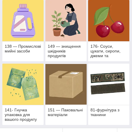
промисловості
138 — Промислові
149 — знищення
176- Соуси,
мийні засоби
шкідників
цукати, сиропи,
продуктів
джеми та
рослинного
фруктово- ягідні
походження
наповнювачі
141- Гнучка
151 — Паковальні
81-фурнітура з
упаковка для
матеріали
тканини
вашого продукту