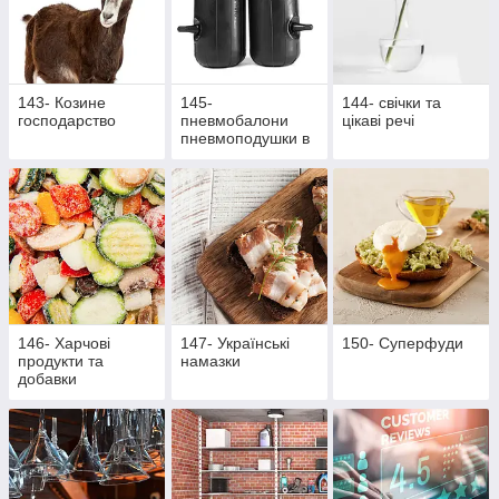
143- Козине
145-
144- свічки та
господарство
пневмобалони
цікаві речі
пневмоподушки в
пружини
146- Харчові
147- Українські
150- Суперфуди
продукти та
намазки
добавки