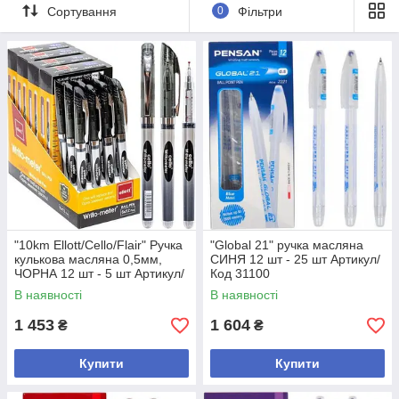
Сортування
0
Фільтри
"10km Ellott/Cello/Flair" Ручка
"Global 21" ручка масляна
кулькова масляна 0,5мм,
СИНЯ 12 шт - 25 шт Артикул/
ЧОРНА 12 шт - 5 шт Артикул/
Код 31100
Код 562
В наявності
В наявності
1 453
1 604
₴
₴
Купити
Купити