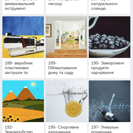
вимірювальний
ласощі
натурального
інструмент
сланцю
188- виробник
189-
190- Заморожені
пластикових
Облаштування
продукти
заглушок та
дому та саду.
харчування
ритуальної
Здорове
фурнітури
харчування
192-
195- Cпортивне
197- Унікальні
Землеробство
харчування
подарунки