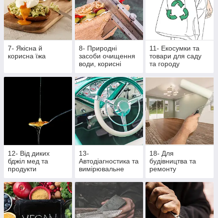
7- Якісна й
8- Природні
11- Екосумки та
корисна їжа
засоби очищення
товари для саду
води, корисні
та городу
крупи та насіння
12- Від диких
13-
18- Для
бджіл мед та
Автодіагностика та
будівництва та
продукти
вимірювальне
ремонту
бджільництва
обладнання