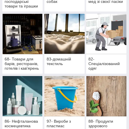
господарські
собак
мед зі своєї пасіки
товари та іграшки
68- Товари для
83-домашній
82-
барів, ресторанів,
текстиль
Спеціалізований
готелів і кав'ярень
одяг
86- Нефталанова
97- Вироби з
88- Продукти
космецевтика
пластмас
здорового