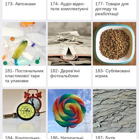
173- Автознаки
174- Аудіо-відео-
177- Товари для
теле комплектуючі
догляду та
реабілітації
лежачих хворих та
активних пацієнтів
181- Постачальник
182- Дерев'яні
183- Сублімовані
пластикової тари
фотоальбоми
корма
та упаковки
184- Контрольно-
186- Натуральні
187- Бутік