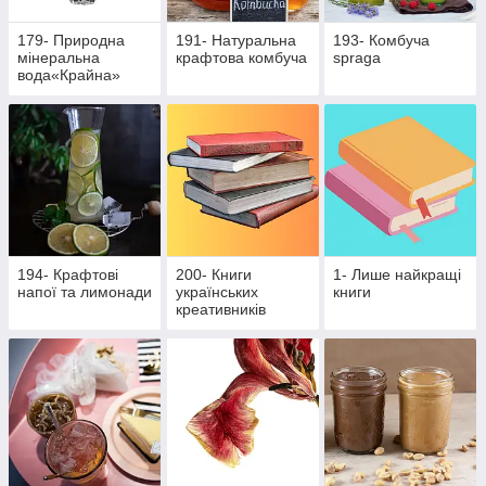
179- Природна
191- Натуральна
193- Комбуча
мінеральна
крафтова комбуча
spraga
вода«Крайна»
194- Крафтові
200- Книги
1- Лише найкращі
напої та лимонади
українських
книги
креативників