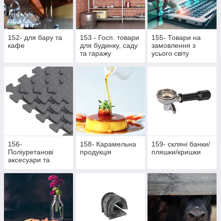
152- для бару та
153 - Госп. товари
155- Товари на
кафе
для будинку, саду
замовлення з
та гаражу
усього світу
156-
158- Карамельна
159- скляні банки/
Поліуретанові
продукція
пляшки/кришки
аксесуари та
жетони