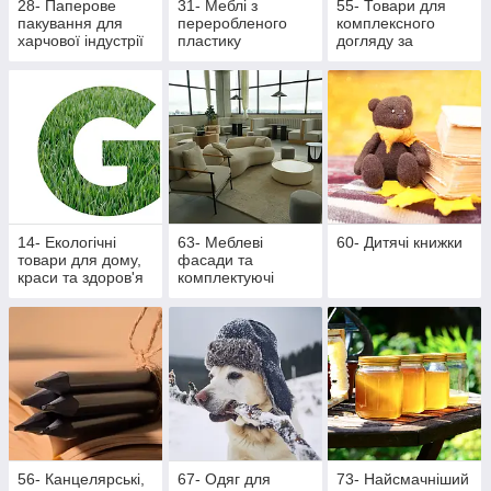
28- Паперове
31- Меблі з
55- Товари для
пакування для
переробленого
комплексного
харчової індустрії
пластику
догляду за
ротовою
порожниною
14- Екологічні
63- Меблеві
60- Дитячі книжки
товари для дому,
фасади та
краси та здоров'я
комплектуючі
56- Канцелярські,
67- Одяг для
73- Найсмачніший