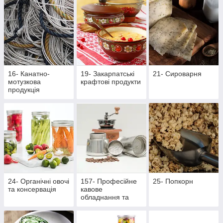
16- Канатно-
19- Закарпатські
21- Сироварня
мотузкова
крафтові продукти
продукція
24- Органічні овочі
157- Професійне
25- Попкорн
та консервація
кавове
обладнання та
аксесуари