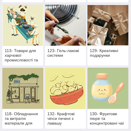
виробництва
113- Товари для
123- Гель-лакові
129- Креативні
харчової
системи
подарунки
промисловості та
ресторанного
бізнесу
118- Обладнання
132- Крафтові
130- Фруктове
та витратні
чіпси печені з
пюре та
матеріали для
лавашу
концентровані чаї
харчової