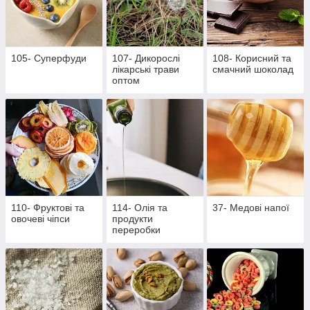
105- Суперфуди
107- Дикорослі
108- Корисний та
лікарські трави
смачний шоколад
оптом
110- Фруктові та
114- Олія та
37- Медові напої
овочеві чіпси
продукти
переробки