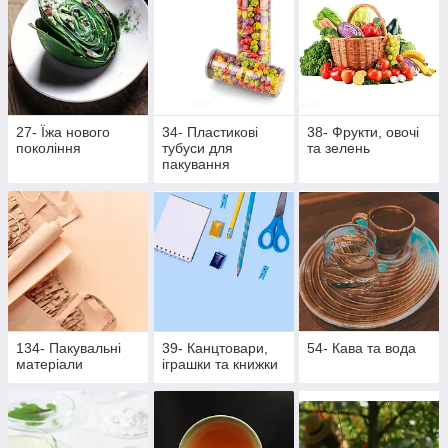
27- Їжа нового
34- Пластикові
38- Фрукти, овочі
покоління
тубуси для
та зелень
пакування
134- Пакувальні
39- Канцтовари,
54- Кава та вода
матеріали
іграшки та книжки