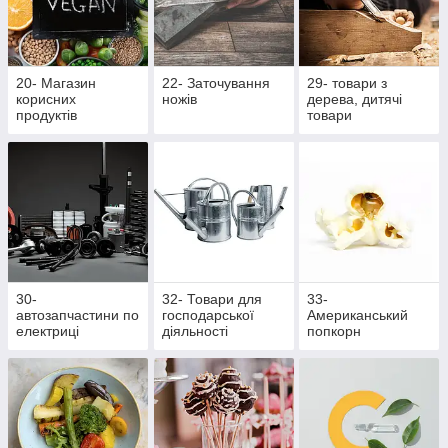
20- Магазин
22- Заточування
29- товари з
корисних
ножів
дерева, дитячі
продуктів
товари
30-
32- Товари для
33-
автозапчастини по
господарської
Американський
електриці
діяльності
попкорн