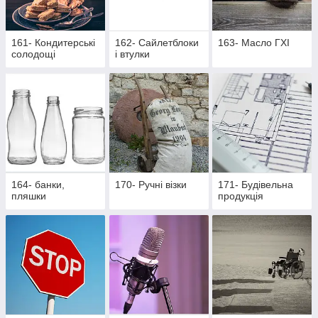
161- Кондитерські
162- Cайлетблоки
163- Масло ГХІ
солодощі
і втулки
164- банки,
170- Ручні візки
171- Будівельна
пляшки
продукція