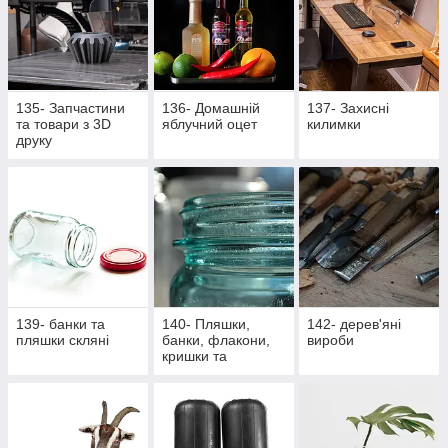
135- Запчастини
136- Домашній
137- Захисні
та товари з 3D
яблучний оцет
килимки
друку
139- банки та
140- Пляшки,
142- дерев'яні
пляшки скляні
банки, флакони,
вироби
кришки та
насадки,
аксесуари,
закупорщики