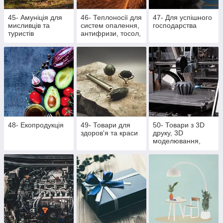
45- Амуніція для
46- Теплоносії для
47- Для успішного
мисливців та
систем опалення,
господарства
туристів
антифризи, тосол,
розпалювачі для
багаття, активна
піна
48- Екопродукція
49- Товари для
50- Товари з 3D
здоров'я та краси
друку, 3D
моделювання,
литті поліуретану
та литті під тиском