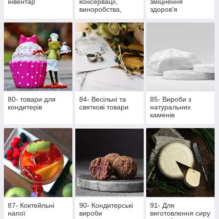
інвентар
консервації,
зміцнення
виноробства,
здоров'я
пивоваріння
80- товари для
84- Весільні та
85- Вироби з
кондитерів
святкові товари
натуральних
каменів
87- Коктейльні
90- Кондитерські
91- Для
напої
вироби
виготовлення сиру