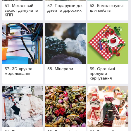
51- Металевий
52- Подарунки для
53- Комплектуючі
захист двигуна та
дітей та дорослих
для меблів
КПП
57- 3D-друк та
58- Мінерали
59- Органічні
моделювання
продукти
харчування