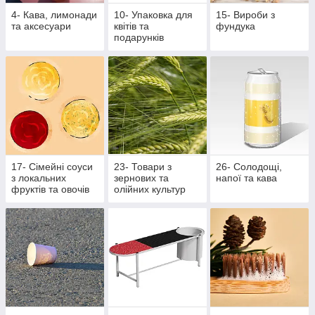
4- Кава, лимонади
10- Упаковка для
15- Вироби з
та аксесуари
квітів та
фундука
подарунків
17- Сімейні соуси
23- Товари з
26- Солодощі,
з локальних
зернових та
напої та кава
фруктів та овочів
олійних культур