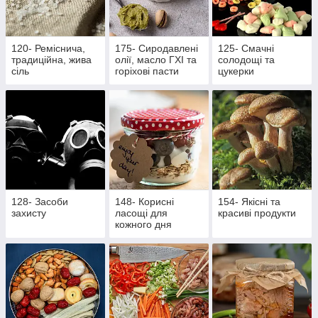
120- Реміснича,
175- Сиродавлені
125- Смачні
традиційна, жива
олії, масло ГХІ та
солодощі та
сіль
горіхові пасти
цукерки
128- Засоби
148- Корисні
154- Якісні та
захисту
ласощі для
красиві продукти
кожного дня