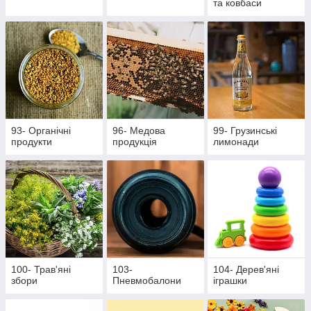
та ковбаси
93- Органічні
96- Медова
99- Грузинські
продукти
продукція
лимонади
100- Трав'яні
103-
104- Дерев'яні
збори
Пневмобалони
іграшки