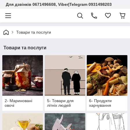
Для дзвінків 0671496608, Viber|Telegram 0931498203
Товари та послуги
Товари та послуги
2- Мариновані
5- Товари для
6- Продукти
овочі
літніх людей
харчування