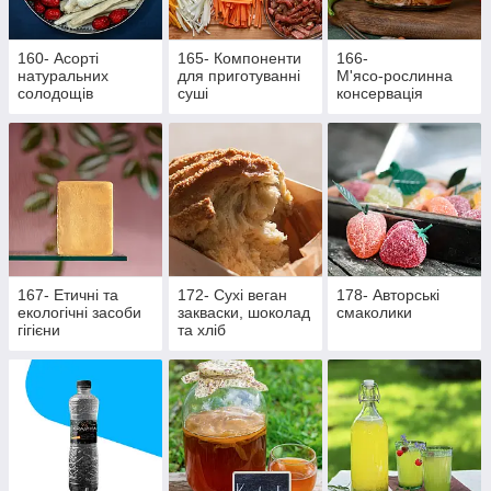
160- Асорті
165- Компоненти
166-
натуральних
для приготуванні
М'ясо‑рослинна
солодощів
суші
консервація
167- Етичні та
172- Сухі веган
178- Авторські
екологічні засоби
закваски, шоколад
смаколики
гігієни
та хліб