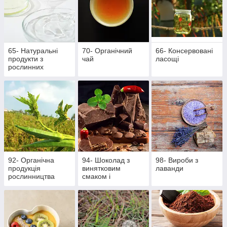
65- Натуральні
70- Органічний
66- Консервовані
продукти з
чай
ласощі
рослинних
інгредієнтів
92- Органічна
94- Шоколад з
98- Вироби з
продукція
винятковим
лаванди
рослинництва
смаком і
ароматом