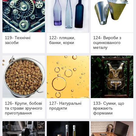
119- Технічні
122- пляшки,
124- Вироби з
засоби
банки, корки
оцинкованого
металу
126- Крупи, бобові
127- Натуральні
133- Сумки, що
та страви зручного
продукти
вражають
приготування
формами