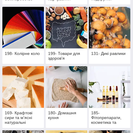
198- Колірне коло
199- Товари для
131- Дикі равлики
здоров'я
169- Крафтові
180- Домашня
185-
сири та м'ясні
кухня
Фітопрепарати,
натуральні
косметика та
делікатеси
продукти