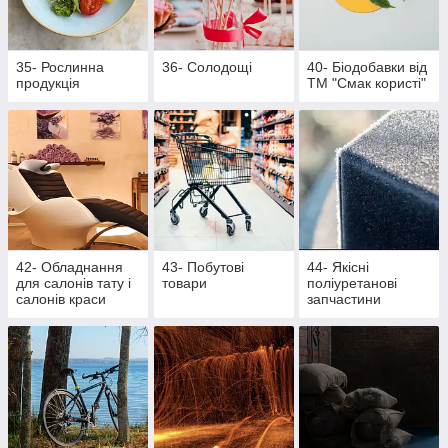
35- Рослинна
36- Солодощі
40- Біодобавки від
продукція
ТМ "Смак користі"
42- Обладнання
43- Побутові
44- Якісні
для салонів тату і
товари
поліуретанові
салонів краси
запчастини