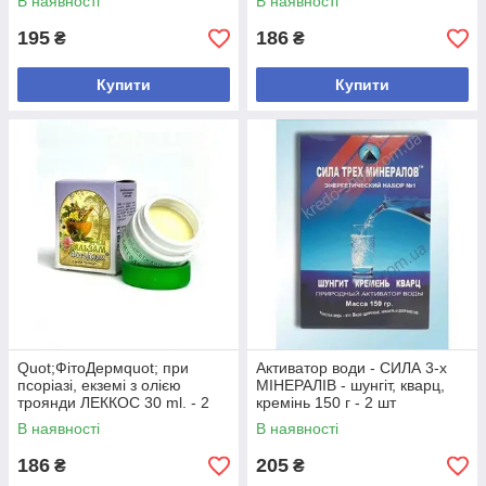
В наявності
В наявності
195
186
₴
₴
Купити
Купити
Quot;ФітоДермquot; при
Активатор води - СИЛА 3-х
псоріазі, екземі з олією
МІНЕРАЛІВ - шунгіт, кварц,
троянди ЛЕККОС 30 ml. - 2
кремінь 150 г - 2 шт
шт
В наявності
В наявності
186
205
₴
₴