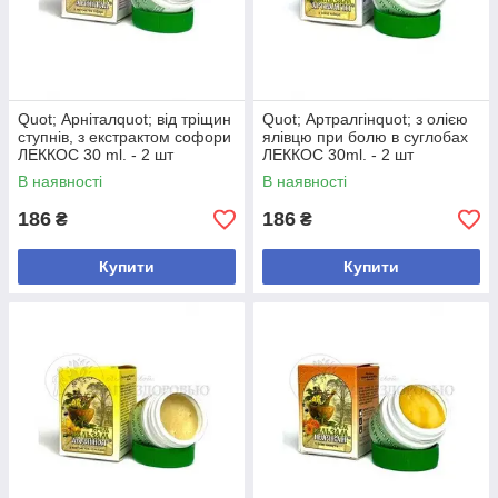
Quot; Арніталquot; від тріщин
Quot; Артралгінquot; з олією
ступнів, з екстрактом софори
ялівцю при болю в суглобах
ЛЕККОС 30 ml. - 2 шт
ЛЕККОС 30ml. - 2 шт
В наявності
В наявності
186
186
₴
₴
Купити
Купити