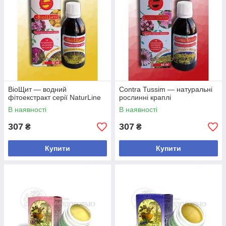
BioЩит — водний
Contra Tussim — натуральні
фітоекстракт серії NaturLine
рослинні краплі
В наявності
В наявності
307
307
₴
₴
Купити
Купити