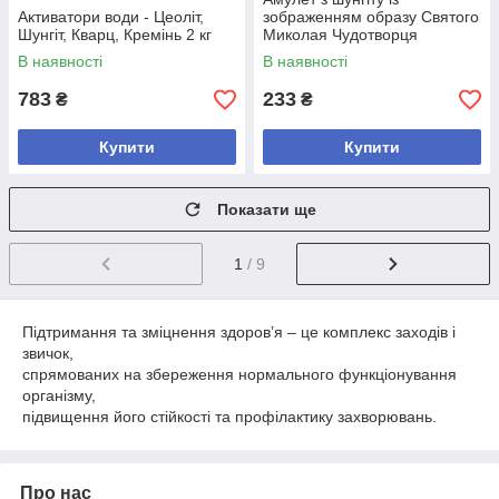
Активатори води - Цеоліт,
зображенням образу Святого
Шунгіт, Кварц, Кремінь 2 кг
Миколая Чудотворця
В наявності
В наявності
783
233
₴
₴
Купити
Купити
Показати ще
1
/ 9
Підтримання та зміцнення здоров’я – це комплекс заходів і
звичок,
спрямованих на збереження нормального функціонування
організму,
підвищення його стійкості та профілактику захворювань.
Про нас