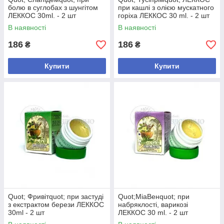
болю в суглобах з шунгітом
при кашлі з олією мускатного
ЛЕККОС 30ml. - 2 шт
горіха ЛЕККОС 30 ml. - 2 шт
В наявності
В наявності
186
186
₴
₴
Купити
Купити
Quot; Фривітquot; при застуді
Quot;МіаВенquot; при
з екстрактом берези ЛЕККОС
набряклості, варикозі
30ml - 2 шт
ЛЕККОС 30 ml. - 2 шт