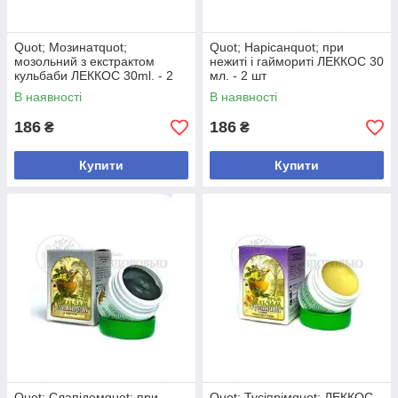
Quot; Мозинатquot;
Quot; Нарісанquot; при
мозольний з екстрактом
нежиті і гаймориті ЛЕККОС 30
кульбаби ЛЕККОС 30ml. - 2
мл. - 2 шт
шт
В наявності
В наявності
186
186
₴
₴
Купити
Купити
Quot; Слапідемquot; при
Quot; Тусіпрімquot; ЛЕККОС