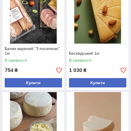
Балик варений “З посипкою”
1кг
Бескидський 1кг
В наявності
В наявності
754
1 030
₴
₴
Купити
Купити