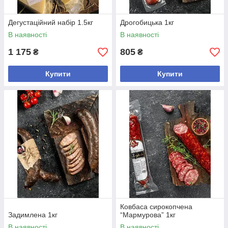
Дегустаційний набір 1.5кг
Дрогобицька 1кг
В наявності
В наявності
1 175
805
₴
₴
Купити
Купити
Ковбаса сирокопчена
Задимлена 1кг
“Мармурова” 1кг
В наявності
В наявності