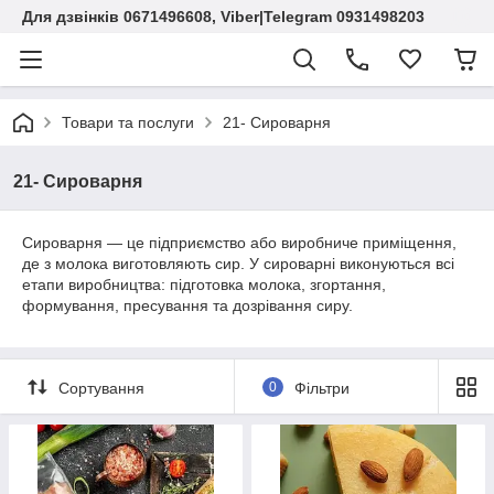
Для дзвінків 0671496608, Viber|Telegram 0931498203
Товари та послуги
21- Сироварня
21- Сироварня
Сироварня — це підприємство або виробниче приміщення,
де з молока виготовляють сир. У сироварні виконуються всі
етапи виробництва: підготовка молока, згортання,
формування, пресування та дозрівання сиру.
Сортування
0
Фільтри