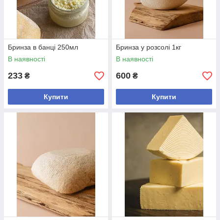
Бринза в банці 250мл
Бринза у розсолі 1кг
В наявності
В наявності
233
600
₴
₴
Купити
Купити