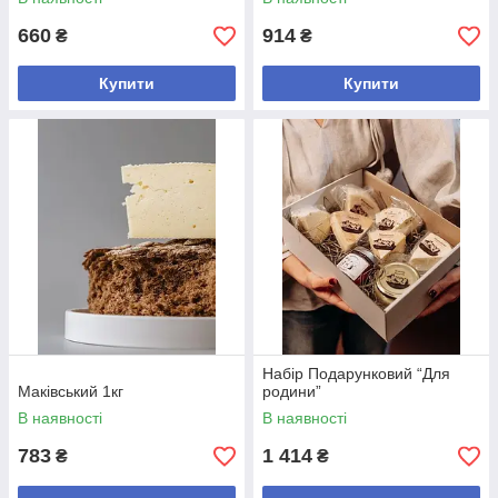
660
914
₴
₴
Купити
Купити
Набір Подарунковий “Для
Маківський 1кг
родини”
В наявності
В наявності
783
1 414
₴
₴