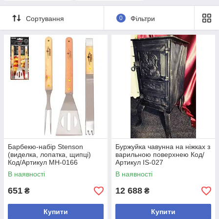
Сортування
0
Фільтри
Барбекю-набір Stenson
Буржуйка чавунна на ніжках з
(виделка, лопатка, щипці)
варильною поверхнею Код/
Код/Артикул MH-0166
Артикул IS-027
В наявності
В наявності
651
12 688
₴
₴
Купити
Купити