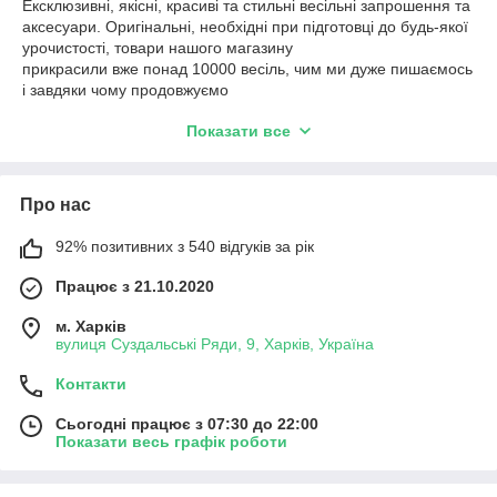
Ексклюзивні, якісні, красиві та стильні весільні запрошення та
аксесуари. Оригінальні, необхідні при підготовці до будь-якої
урочистості, товари нашого магазину
прикрасили вже понад 10000 весіль, чим ми дуже пишаємось
і завдяки чому продовжуємо
рости та розвиватися, постійно розширювати асортимент,
Показати все
шукати щось нове та найбільш
актуальне на ринку весільної продукції.
Про нас
92% позитивних з 540 відгуків за рік
Працює з 21.10.2020
м. Харків
вулиця Суздальські Ряди, 9, Харків, Україна
Контакти
Сьогодні працює з 07:30 до 22:00
Показати весь графік роботи