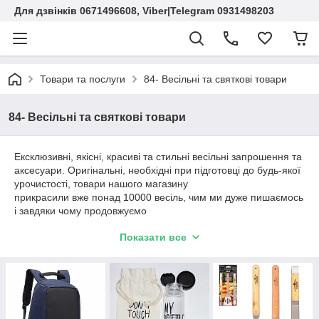
Для дзвінків 0671496608, Viber|Telegram 0931498203
Товари та послуги
84- Весільні та святкові товари
84- Весільні та святкові товари
Ексклюзивні, якісні, красиві та стильні весільні запрошення та
аксесуари. Оригінальні, необхідні при підготовці до будь-якої
урочистості, товари нашого магазину
прикрасили вже понад 10000 весіль, чим ми дуже пишаємось
і завдяки чому продовжуємо
рости та розвиватися, постійно розширювати асортимент,
Показати все
шукати щось нове та найбільш
актуальне на ринку весільної продукції.