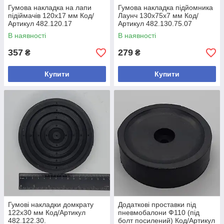
Гумова накладка на лапи
Гумова накладка підйомника
підіймачів 120х17 мм Код/
Лаунч 130х75х7 мм Код/
Артикул 482.120.17
Артикул 482.130.75.07
В наявності
В наявності
357
279
₴
₴
Купити
Купити
Гумові накладки домкрату
Додаткові проставки під
122х30 мм Код/Артикул
пневмобалони Ф110 (під
482.122.30.
болт посилений) Код/Артикул