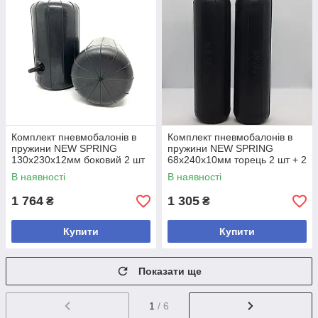
Комплект пневмобалонів в
Комплект пневмобалонів в
пружини NEW SPRING
пружини NEW SPRING
130х230х12мм боковий 2 шт
68х240х10мм торець 2 шт + 2
Код/Артикул
проставки Код/Артикул
В наявності
В наявності
482.130.230.12.2.В
482.68.240.10.4.Т
1 764
1 305
₴
₴
Купити
Купити
Показати ще
1
/ 6