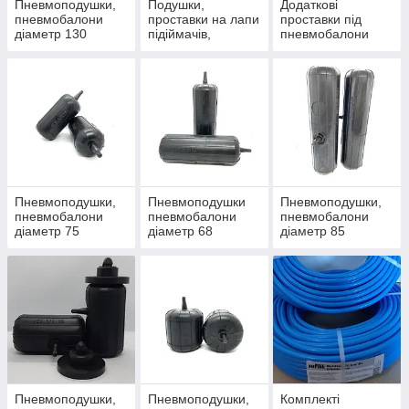
Пневмоподушки,
Подушки,
Додаткові
пневмобалони
проставки на лапи
проставки під
діаметр 130
підіймачів,
пневмобалони
домкратів.
Пневмоподушки,
Пневмоподушки
Пневмоподушки,
пневмобалони
пневмобалони
пневмобалони
діаметр 75
діаметр 68
діаметр 85
Пневмоподушки,
Пневмоподушки,
Комплекті