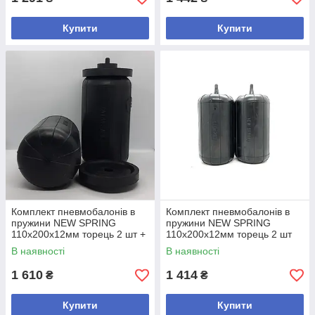
Купити
Купити
Комплект пневмобалонів в
Комплект пневмобалонів в
пружини NEW SPRING
пружини NEW SPRING
110х200х12мм торець 2 шт +
110х200х12мм торець 2 шт
2 проставки Код/Артикул
Код/Артикул
В наявності
В наявності
482.110.200.12.4.Т
482.110.200.12.2.Т
1 610
1 414
₴
₴
Купити
Купити