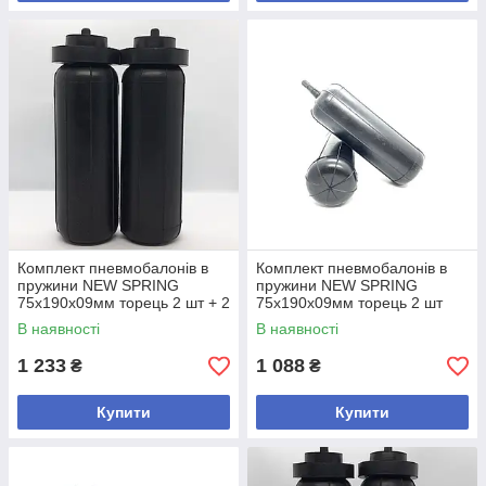
Комплект пневмобалонів в
Комплект пневмобалонів в
пружини NEW SPRING
пружини NEW SPRING
75х190х09мм торець 2 шт + 2
75х190х09мм торець 2 шт
проставки Код/Артикул
Код/Артикул
В наявності
В наявності
482.75.190.10.4.Т.
482.75.190.10.2.Т.
1 233
1 088
₴
₴
Купити
Купити