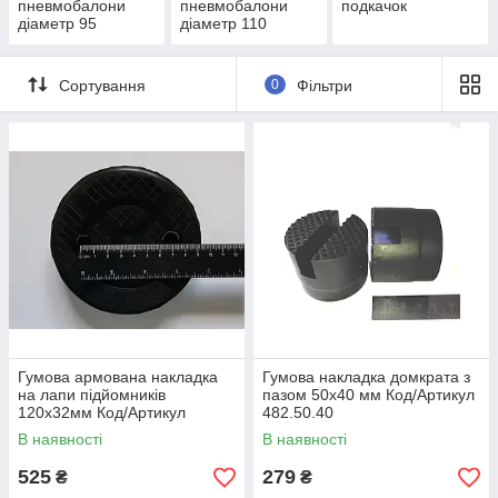
пневмобалони
пневмобалони
подкачок
діаметр 95
діаметр 110
Сортування
0
Фільтри
Гумова армована накладка
Гумова накладка домкрата з
на лапи підйомників
пазом 50х40 мм Код/Артикул
120х32мм Код/Артикул
482.50.40
482.120.32.3,5т.а
В наявності
В наявності
525
279
₴
₴