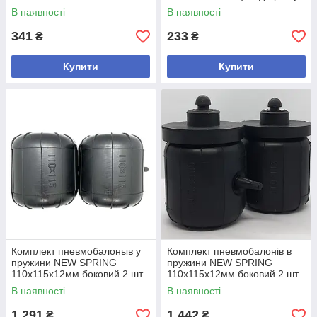
482.110.30.O
В наявності
В наявності
341
233
₴
₴
Купити
Купити
Комплект пневмобалоныв у
Комплект пневмобалонів в
пружини NEW SPRING
пружини NEW SPRING
110х115х12мм боковий 2 шт
110х115х12мм боковий 2 шт
Код/Артикул
+ 2 проставки Код/Артикул
В наявності
В наявності
482.110.115.12.2.B
482.110.115.12.4.B
1 291
1 442
₴
₴