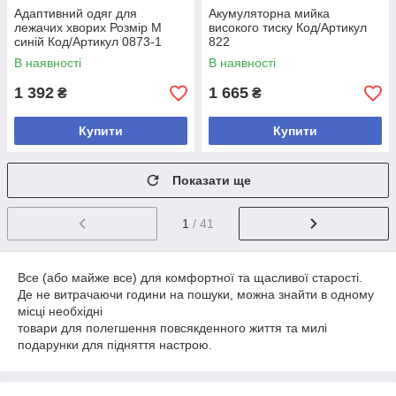
Адаптивний одяг для
Акумуляторна мийка
лежачих хворих Розмір М
високого тиску Код/Артикул
синій Код/Артикул 0873-1
822
В наявності
В наявності
1 392
1 665
₴
₴
Купити
Купити
Показати ще
1
/ 41
Все (або майже все) для комфортної та щасливої старості.
Де не витрачаючи години на пошуки, можна знайти в одному
місці необхідні
товари для полегшення повсякденного життя та милі
подарунки для підняття настрою.