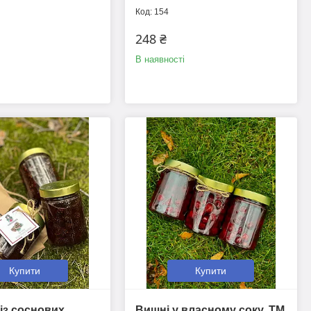
154
248 ₴
В наявності
Купити
Купити
із соснових
Вишні у власному соку, ТМ