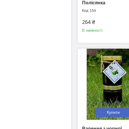
Полісянка
154
264 ₴
В наявності
Купити
Варення з чорної