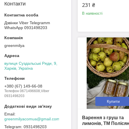
Контакти
231 ₴
В наявності
Дзвінки Viber Telegramm
WhatsApp 0931498203
greenmilya
вулиця Суздальські Ряди, 9,
Харків, Україна
+380 (67) 149-66-08
Телефон 0671496608,Viber
0931498203
Купити
Варення з груш та
greenmilyacomua@gmail.com
лимонів, ТМ Поліся
0931498203