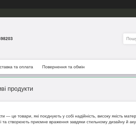
498203
ставка та оплата
Повернення та обмін
иві продукти
кти — це товари, які поєднують у собі надійність, високу якість мате
чні та створюють приємне враження завдяки стильному дизайну й а