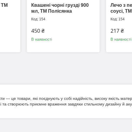
, ТМ
Квашені чорні грузді 900
Лечо з п
мл, ТМ Полісянка
соусі, Т
154
154
450 ₴
217 ₴
В наявності
В наявності
кти — це товари, які поєднують у собі надійність, високу якість мате
чні та створюють приємне враження завдяки стильному дизайну й а