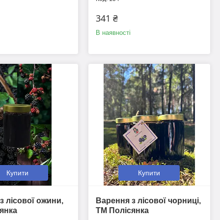
341 ₴
В наявності
Купити
Купити
з лісової ожини,
Варення з лісової чорниці,
янка
ТМ Полісянка