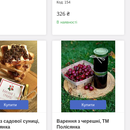
154
326 ₴
В наявності
Купити
Купити
з садової суниці,
Варення з черешні, ТМ
янка
Полісянка