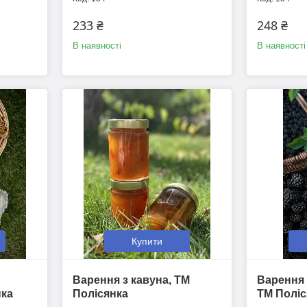
233 ₴
248 ₴
В наявності
В наявності
Купити
Варення з кавуна, ТМ
Варення 
нка
Полісянка
ТМ Поліс