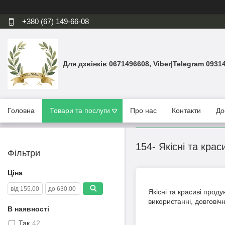
+380 (67) 149-66-08
Для дзвінків 0671496608, Viber|Telegram 0931
Головна
Товари та послуги
Про нас
Контакти
До
154- Якісні та крас
Фільтри
Ціна
Якісні та красиві проду
використанні, довгові
В наявності
Так
42