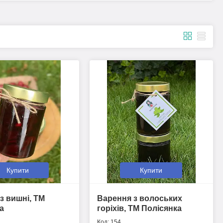
Купити
Купити
з вишні, ТМ
Варення з волоських
а
горіхів, ТМ Полісянка
154