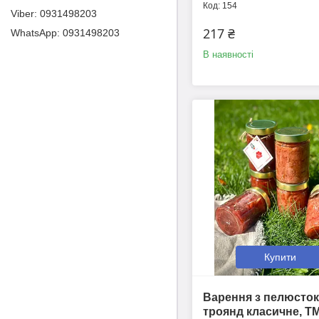
154
0931498203
217 ₴
0931498203
В наявності
Купити
Варення з пелюсток
троянд класичне, Т