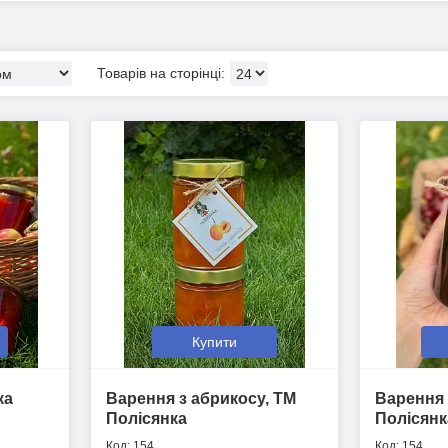
Купити
ка
Варення з абрикосу, ТМ
Варення 
Полісянка
Полісянк
154
154