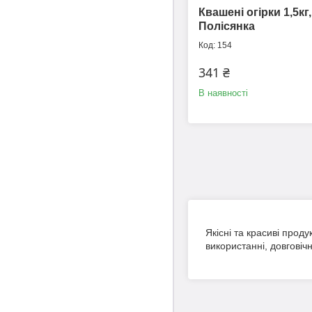
Квашені огірки 1,5кг
Полісянка
154
341 ₴
В наявності
Якісні та красиві проду
використанні, довгові