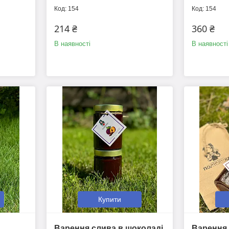
154
154
214 ₴
360 ₴
В наявності
В наявності
Купити
Варення слива в шоколаді,
Варення 