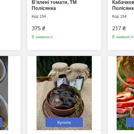
В’ялені томати, ТМ
Кабачков
Полісянка
Полісянк
154
154
375 ₴
217 ₴
В наявності
В наявності
Купити