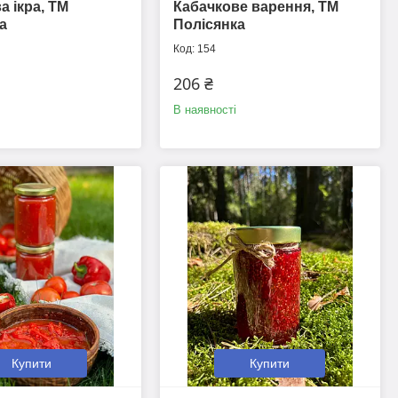
а ікра, ТМ
Кабачкове варення, ТМ
а
Полісянка
154
206 ₴
В наявності
Купити
Купити