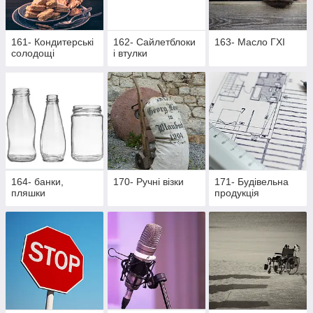
161- Кондитерські
162- Cайлетблоки
163- Масло ГХІ
солодощі
і втулки
164- банки,
170- Ручні візки
171- Будівельна
пляшки
продукція