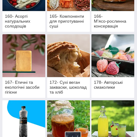
160- Асорті
165- Компоненти
166-
натуральних
для приготуванні
М'ясо‑рослинна
солодощів
суші
консервація
167- Етичні та
172- Сухі веган
178- Авторські
екологічні засоби
закваски, шоколад
смаколики
гігієни
та хліб