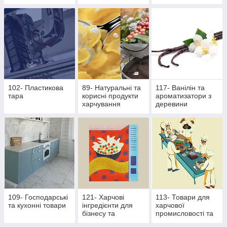
основі екстрактів
продукти
стевії
102- Пластикова
89- Натуральні та
117- Ванілін та
тара
корисні продукти
ароматизатори з
харчування
деревини
109- Господарські
121- Харчові
113- Товари для
та кухонні товари
інгредієнти для
харчової
бізнесу та
промисловості та
виробництва
ресторанного