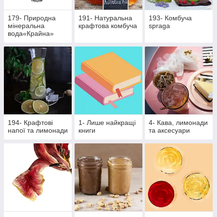
179- Природна
191- Натуральна
193- Комбуча
мінеральна
крафтова комбуча
spraga
вода«Крайна»
194- Крафтові
1- Лише найкращі
4- Кава, лимонади
напої та лимонади
книги
та аксесуари