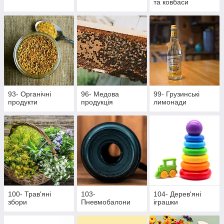
та ковбаси
93- Органічні
96- Медова
99- Грузинські
продукти
продукція
лимонади
100- Трав'яні
103-
104- Дерев'яні
збори
Пневмобалони
іграшки