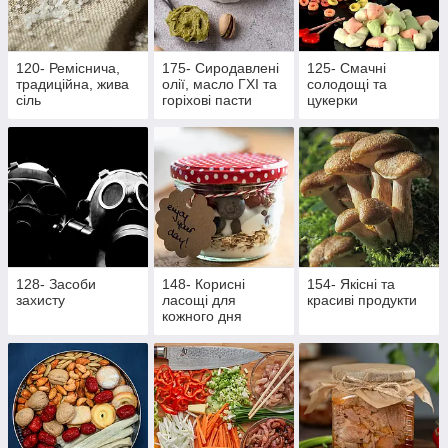
120- Реміснича,
175- Сиродавлені
125- Смачні
традиційна, жива
олії, масло ГХІ та
солодощі та
сіль
горіхові пасти
цукерки
128- Засоби
148- Корисні
154- Якісні та
захисту
ласощі для
красиві продукти
кожного дня