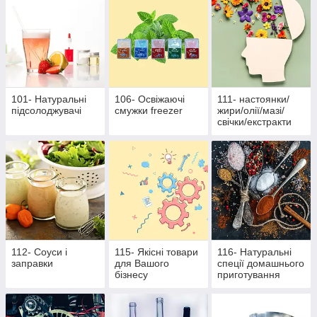
101- Натуральні
106- Освіжаючі
111- настоянки/
підсолоджувачі
смужки freezer
жири/олії/мазі/
свічки/екстракти
112- Соуси і
115- Якісні товари
116- Натуральні
заправки
для Вашого
спеції домашнього
бізнесу
приготування