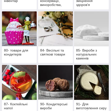
інвентар
консервації,
зміцнення
виноробства,
здоров'я
пивоваріння
80- товари для
84- Весільні та
85- Вироби з
кондитерів
святкові товари
натуральних
каменів
87- Коктейльні
90- Кондитерські
91- Для
напої
вироби
виготовлення сиру