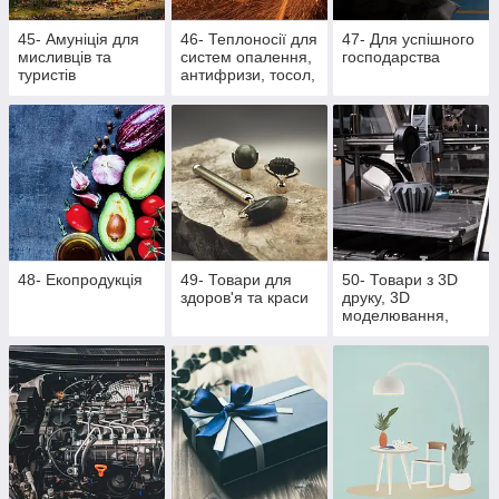
45- Амуніція для
46- Теплоносії для
47- Для успішного
мисливців та
систем опалення,
господарства
туристів
антифризи, тосол,
розпалювачі для
багаття, активна
піна
48- Екопродукція
49- Товари для
50- Товари з 3D
здоров'я та краси
друку, 3D
моделювання,
литті поліуретану
та литті під тиском