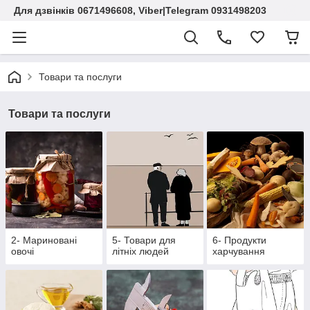
Для дзвінків 0671496608, Viber|Telegram 0931498203
Товари та послуги
Товари та послуги
2- Мариновані
5- Товари для
6- Продукти
овочі
літніх людей
харчування