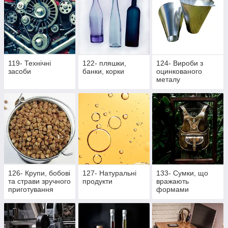
119- Технічні
122- пляшки,
124- Вироби з
засоби
банки, корки
оцинкованого
металу
126- Крупи, бобові
127- Натуральні
133- Сумки, що
та страви зручного
продукти
вражають
приготування
формами