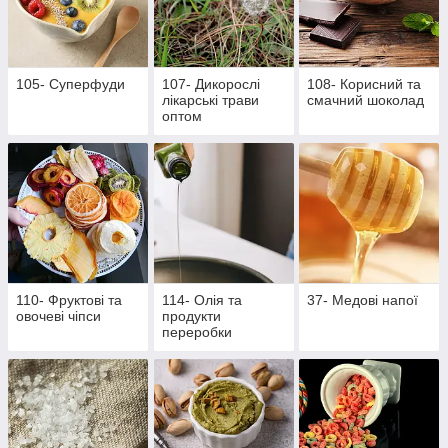
105- Суперфуди
107- Дикорослі
108- Корисний та
лікарські трави
смачний шоколад
оптом
110- Фруктові та
114- Олія та
37- Медові напої
овочеві чіпси
продукти
переробки