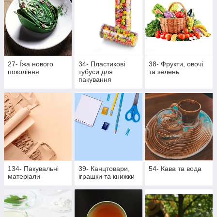
27- Їжа нового
34- Пластикові
38- Фрукти, овочі
покоління
тубуси для
та зелень
пакування
134- Пакувальні
39- Канцтовари,
54- Кава та вода
матеріали
іграшки та книжки