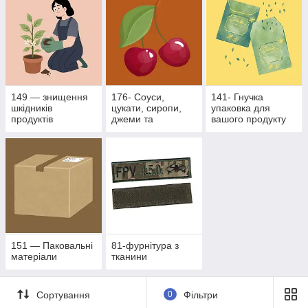
149 — знищення
176- Соуси,
141- Гнучка
шкідників
цукати, сиропи,
упаковка для
продуктів
джеми та
вашого продукту
рослинного
фруктово- ягідні
походження
наповнювачі
151 — Паковальні
81-фурнітура з
матеріали
тканини
Сортування
0
Фільтри