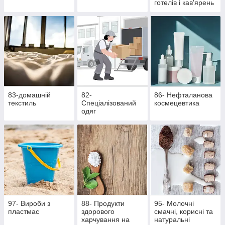
готелів і кав'ярень
83-домашній
82-
86- Нефталанова
текстиль
Спеціалізований
космецевтика
одяг
97- Вироби з
88- Продукти
95- Молочні
пластмас
здорового
смачні, корисні та
харчування на
натуральні