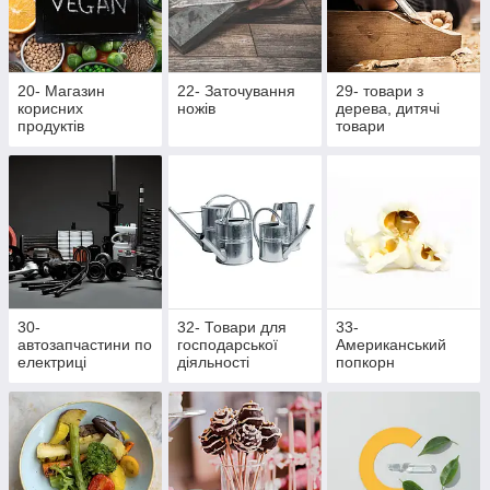
20- Магазин
22- Заточування
29- товари з
корисних
ножів
дерева, дитячі
продуктів
товари
30-
32- Товари для
33-
автозапчастини по
господарської
Американський
електриці
діяльності
попкорн