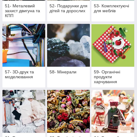
51- Металевий
52- Подарунки для
53- Комплектуючі
захист двигуна та
дітей та дорослих
для меблів
КПП
57- 3D-друк та
58- Мінерали
59- Органічні
моделювання
продукти
харчування