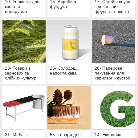
10- Упаковка для
15- Вироби з
17- Сімейні соуси
квітів та
фундука
з локальних
подарунків
фруктів та овочів
23- Товари з
26- Солодощі,
28- Паперове
зернових та
напої та кава
пакування для
олійних культур
харчової індустрії
31- Меблі з
55- Товари для
14- Екологічні