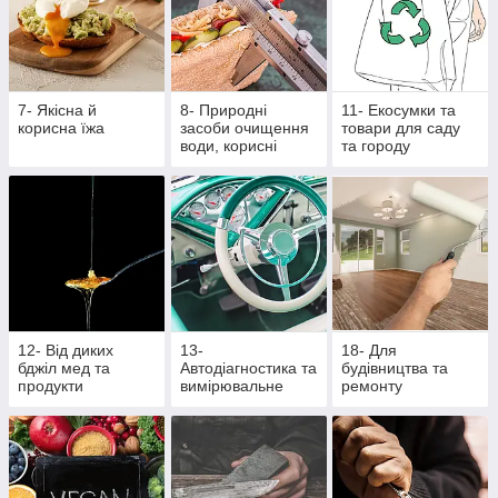
7- Якісна й
8- Природні
11- Екосумки та
корисна їжа
засоби очищення
товари для саду
води, корисні
та городу
крупи та насіння
12- Від диких
13-
18- Для
бджіл мед та
Автодіагностика та
будівництва та
продукти
вимірювальне
ремонту
бджільництва
обладнання