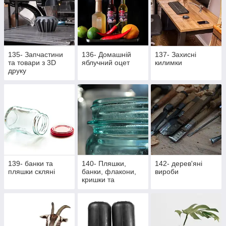
135- Запчастини
136- Домашній
137- Захисні
та товари з 3D
яблучний оцет
килимки
друку
139- банки та
140- Пляшки,
142- дерев'яні
пляшки скляні
банки, флакони,
вироби
кришки та
насадки,
аксесуари,
закупорщики