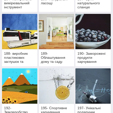
вимірювальний
ласощі
натурального
інструмент
сланцю
188- виробник
189-
190- Заморожені
пластикових
Облаштування
продукти
заглушок та
дому та саду.
харчування
ритуальної
Здорове
фурнітури
харчування
192-
195- Cпортивне
197- Унікальні
Землеробство
харчування
подарунки