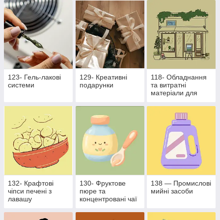
бізнесу
123- Гель-лакові
129- Креативні
118- Обладнання
системи
подарунки
та витратні
матеріали для
харчової
промисловості
132- Крафтові
130- Фруктове
138 — Промислові
чіпси печені з
пюре та
мийні засоби
лавашу
концентровані чаї