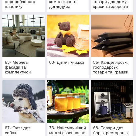
переробленого
комплексного
товари для дому,
пластику
догляду за
краси та здоров'я
ротовою
порожниною
63- Меблеві
60- Дитячі книжки
56- Канцелярські,
фасади та
господарські
комплектуючі
товари та іграшки
67- Одяг для
73- Найсмачніший
68- Товари для
собак
мед зі своєї пасіки
барів, ресторанів,