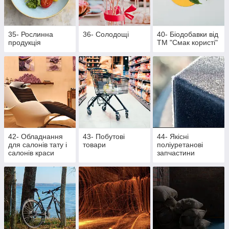
35- Рослинна
36- Солодощі
40- Біодобавки від
продукція
ТМ "Смак користі"
42- Обладнання
43- Побутові
44- Якісні
для салонів тату і
товари
поліуретанові
салонів краси
запчастини