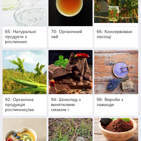
65- Натуральні
70- Органічний
66- Консервовані
продукти з
чай
ласощі
рослинних
інгредієнтів
92- Органічна
94- Шоколад з
98- Вироби з
продукція
винятковим
лаванди
рослинництва
смаком і
ароматом