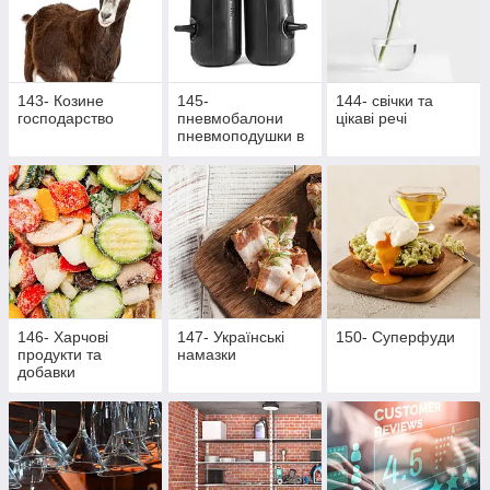
143- Козине
145-
144- свічки та
господарство
пневмобалони
цікаві речі
пневмоподушки в
пружини
146- Харчові
147- Українські
150- Суперфуди
продукти та
намазки
добавки