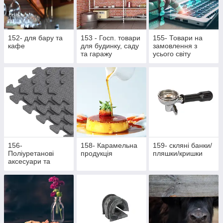
152- для бару та
153 - Госп. товари
155- Товари на
кафе
для будинку, саду
замовлення з
та гаражу
усього світу
156-
158- Карамельна
159- скляні банки/
Поліуретанові
продукція
пляшки/кришки
аксесуари та
жетони