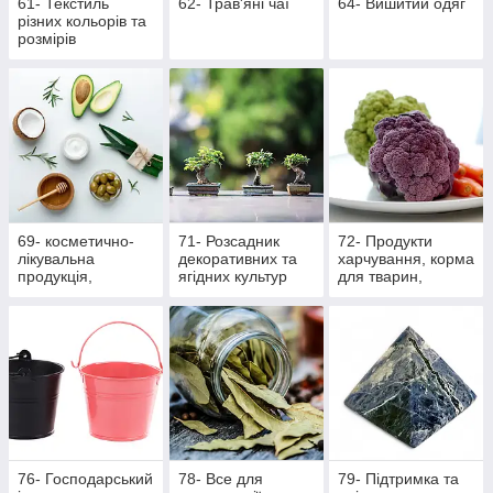
61- Текстиль
62- Трав'яні чаї
64- Вишитий одяг
різних кольорів та
розмірів
69- косметично-
71- Розсадник
72- Продукти
лікувальна
декоративних та
харчування, корма
продукція,
ягідних культур
для тварин,
масажна
вироби ручної
роботи
76- Господарський
78- Все для
79- Підтримка та