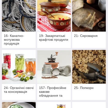
16- Канатно-
19- Закарпатські
21- Сироварня
мотузкова
крафтові продукти
продукція
24- Органічні овочі
157- Професійне
25- Попкорн
та консервація
кавове
обладнання та
аксесуари