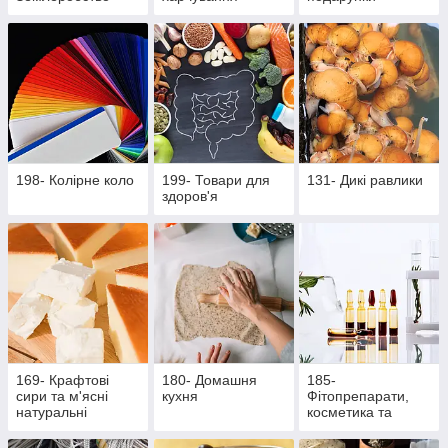
198- Колірне коло
199- Товари для
131- Дикі равлики
здоров'я
169- Крафтові
180- Домашня
185-
сири та м'ясні
кухня
Фітопрепарати,
натуральні
косметика та
делікатеси
продукти