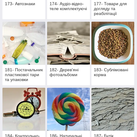
173- Автознаки
174- Аудіо-відео-
177- Товари для
теле комплектуючі
догляду та
реабілітації
лежачих хворих та
активних пацієнтів
181- Постачальник
182- Дерев'яні
183- Сублімовані
пластикової тари
фотоальбоми
корма
та упаковки
184- Контрольно-
186- Натуральні
187- Бутік