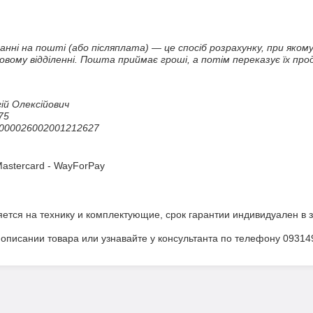
ні на пошті (або післяплата) — це спосіб розрахунку, при якому
ому відділенні. Пошта приймає гроші, а потім переказує їх прода
й Олексійович

5

000026002001212627

Mastercard - WayForPay
ется на технику и комплектующие, срок гарантии индивидуален в 
описании товара или узнавайте у консультанта по телефону 0931