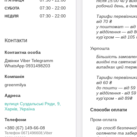
07:30
22:00
ПʼЯТНИЦЯ
після 15:00 чи у ви
робочий день, в дея
07:30
22:00
СУБОТА
07:30
22:00
Тарифи перевізника
НЕДІЛЯ
від 70 ₴

у поштомат — від 7
у відділення — від 80
курʼєром — від 105 
Контакти
Укрпошта
Більшість замовлен
Дзвінки Viber Telegramm
вихідні та святков
WhatsApp 0931498203
випадках цей термі
Тарифи перевізника
від 60 ₴

greenmilya
до пошти — від 59 
у відділення - від 59 
кур'єром - від 89₴
вулиця Суздальські Ряди, 9,
Харків, Україна
Способи оплати
Пром-оплата
Це спосіб безпечно
+380 (67) 149-66-08
оглянете та забер
Телефон 0671496608,Viber