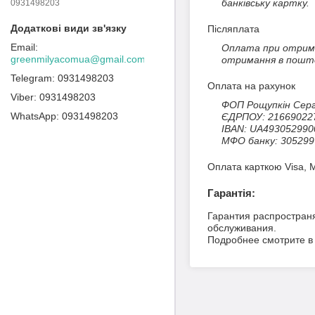
банківську картку.
0931498203
Післяплата
Оплата при отриман
greenmilyacomua@gmail.com
отримання в поштов
0931498203
Оплата на рахунок
0931498203
ФОП Рощупкін Сергі
0931498203
ЄДРПОУ: 216690227
IBAN: UA493052990
МФО банку: 305299
Оплата карткою Visa, 
Гарантія:
Гарантия распространя
обслуживания.
Подробнее смотрите в 