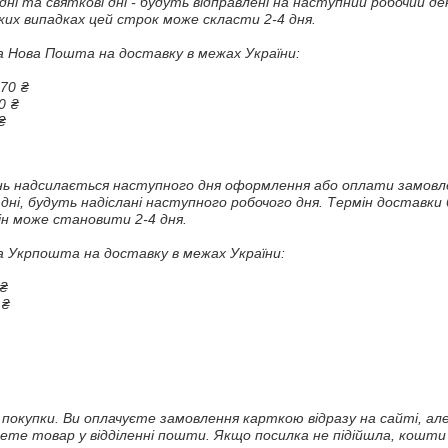
хідні та святкові дні - будуть відправлені на наступний робочий 
ких випадках цей строк може скласти 2-4 дня. 

 Нова Пошта на доставку в межах України:

0 ₴

 ₴

₴
ь надсилається наступного дня оформлення або оплати замовленн
і дні, будуть надіслані наступного робочого дня. Термін доставки
н може становити 2-4 дня. 

 Укрпошта на доставку в межах України:

₴

₴

ї покупки. Ви оплачуєте замовлення карткою відразу на сайті, але
ете товар у відділенні пошти. Якщо посилка не підійшла, кошт