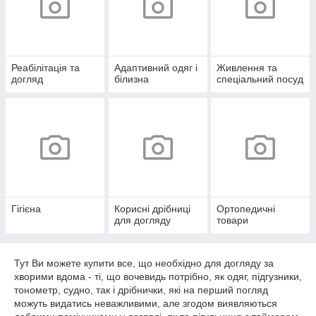
Реабілітація та
Адаптивний одяг і
Живлення та
догляд
білизна
спеціальний посуд
Гігієна
Корисні дрібниці
Ортопедичні
для догляду
товари
Тут Ви можете купити все, що необхідно для догляду за
хворими вдома - ті, що вочевидь потрібно, як одяг, підгузники,
тонометр, судно, так і дрібнички, які на перший погляд
можуть видатись неважливими, але згодом виявляються