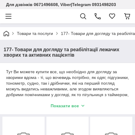
Для дзвінків 0671496608, Viber|Telegram 0931498203
Товари та послуги
177- Товари для догляду та реабіліта
177- Товари для догляду та реабілітації лежачих
хворих та активних пацієнтів
Тут Ви можете купити все, що необхідно для догляду за
хворими вдома - ті, що вочевидь потрібно, як одяг, підгузники,
тонометр, судно, так і дрібнички, які на перший погляд
можуть видатись неважливими, але згодом виявляються
добрими помічниками у догляді, як то пігульниця з таймером,
або спеціальні пристрої для чищення вух, або чухалка на
Показати все
висувній ручці.