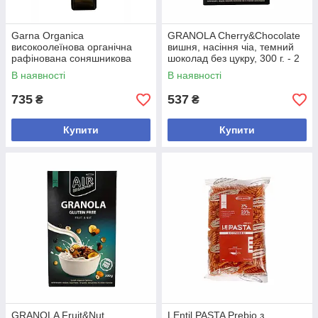
Garna Organica
GRANOLA Cherry&Chocolate
високоолеїнова органічна
вишня, насіння чіа, темний
рафінована соняшникова
шоколад без цукру, 300 г. - 2
олія для смаження, 500 мл -
шт
В наявності
В наявності
2 шт
735
537
₴
₴
Купити
Купити
GRANOLA Fruit&Nut
LEntil PASTA Prebio з