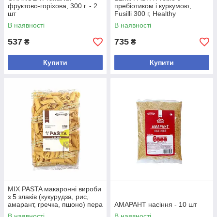
фруктово-горіхова, 300 г. - 2
пребіотиком і куркумою,
шт
Fusilli 300 г, Healthy
Generation - 5 шт
В наявності
В наявності
537
735
₴
₴
Купити
Купити
MIX PASTA макаронні вироби
з 5 злаків (кукурудза, рис,
амарант, гречка, пшоно) пера
АМАРАНТ насіння - 10 шт
penne Gluten Free Без ГМО,
В наявності
В наявності