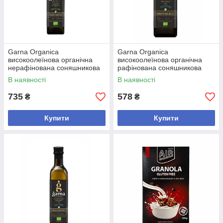
Garna Organica
Garna Organica
високоолеїнова органічна
високоолеїнова органічна
нерафінована соняшникова
рафінована соняшникова
олія для салатів, 500 мл - 2
олія для смаження, 1000 мл
В наявності
В наявності
шт
735
578
₴
₴
Купити
Купити