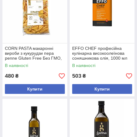
CORN PASTA макаронні
EFFO CHEF професійна
вироби з кукурудзи пера
кулінарна високоолеїнова
penne Gluten Free Без ГМО,
соняшникова олія, 1000 мл
350 грам - 10 шт
В наявності
В наявності
480
503
₴
₴
Купити
Купити