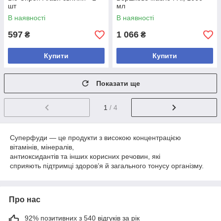
шт
мл
В наявності
В наявності
597
1 066
₴
₴
Купити
Купити
Показати ще
1
/ 4
Суперфуди — це продукти з високою концентрацією
вітамінів, мінералів,
антиоксидантів та інших корисних речовин, які
сприяють підтримці здоров’я й загального тонусу організму.
Про нас
92% позитивних з 540 відгуків за рік