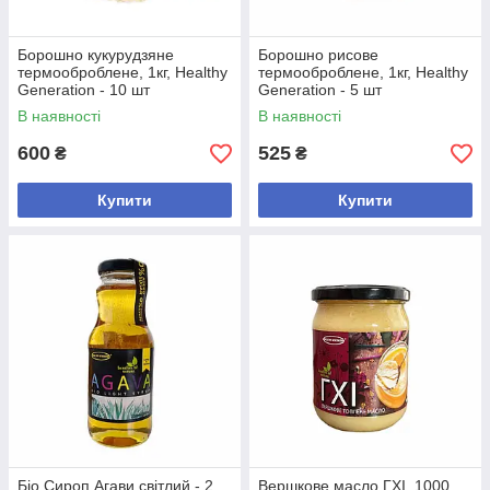
Борошно кукурудзяне
Борошно рисове
термооброблене, 1кг, Healthy
термооброблене, 1кг, Healthy
Generation - 10 шт
Generation - 5 шт
В наявності
В наявності
600
525
₴
₴
Купити
Купити
Біо Сироп Агави світлий - 2
Вершкове масло ГХІ, 1000