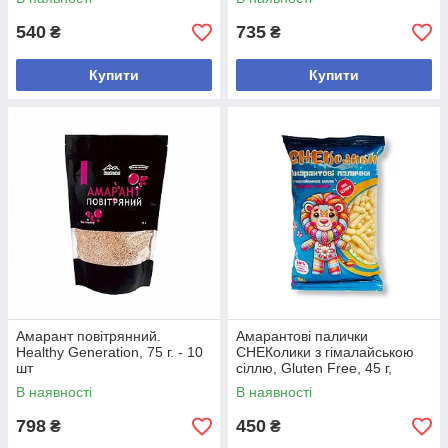
300 грам - 10 шт
540
735
₴
₴
Купити
Купити
Амарант повітрянний.
Амарантові палички
Healthy Generation, 75 г. - 10
СНЕКолики з гімалайською
шт
сіллю, Gluten Free, 45 г,
Healthy Generation - 10 шт
В наявності
В наявності
798
450
₴
₴