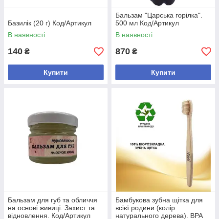
Бальзам "Царська горілка".
Базилік (20 г) Код/Артикул
500 мл Код/Артикул
В наявності
В наявності
140
870
₴
₴
Купити
Купити
Бальзам для губ та обличчя
Бамбукова зубна щітка для
на основі живиці. Захист та
всієї родини (колір
відновлення. Код/Артикул
натурального дерева). BPA