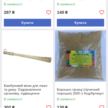
free Код/Артикул
В наявності
В наявності
287
140
₴
₴
Купити
Купити
Бамбуковий віник для лазні
та дому. Оздоровлення
Борошно гірчиці (гірчичний
організму, підвищення
порошок) (500 г) Код/Артикул
імунітету. Код/Артикул
В наявності
В наявності
302
130
₴
₴