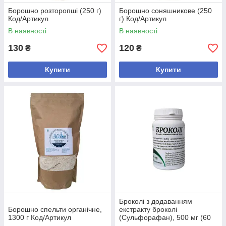
Борошно розторопші (250 г)
Борошно соняшникове (250
Код/Артикул
г) Код/Артикул
В наявності
В наявності
130
120
₴
₴
Купити
Купити
Броколі з додаванням
Борошно спельти органічне,
екстракту броколі
1300 г Код/Артикул
(Сульфорафан), 500 мг (60
капсул) Код/Артикул