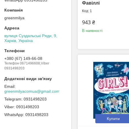
Фавіллі
1
greenmilya
943 ₴
В наявності
вулиця Суздальські Ряди, 9,
Харків, Україна
+380 (67) 149-66-08
Телефон 0671496608,Viber
0931498203
greenmilyacomua@gmail.com
0931498203
0931498203
0931498203
Купити