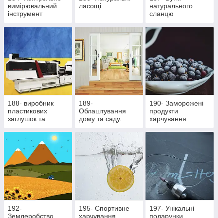
вимірювальний
ласощі
натурального
інструмент
сланцю
188- виробник
189-
190- Заморожені
пластикових
Облаштування
продукти
заглушок та
дому та саду.
харчування
ритуальної
Здорове
фурнітури
харчування
192-
195- Cпортивне
197- Унікальні
Землеробство
харчування
подарунки