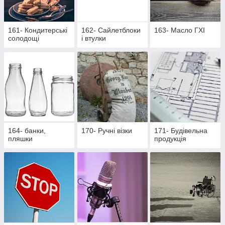
161- Кондитерські
162- Cайлетблоки
163- Масло ГХІ
солодощі
і втулки
164- банки,
170- Ручні візки
171- Будівельна
пляшки
продукція