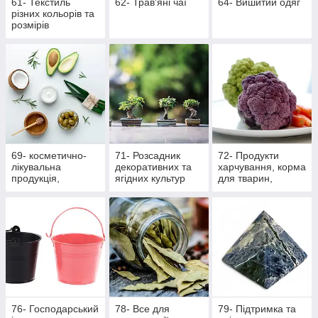
61- Текстиль
62- Трав'яні чаї
64- Вишитий одяг
різних кольорів та
розмірів
69- косметично-
71- Розсадник
72- Продукти
лікувальна
декоративних та
харчування, корма
продукція,
ягідних культур
для тварин,
масажна
вироби ручної
роботи
76- Господарський
78- Все для
79- Підтримка та