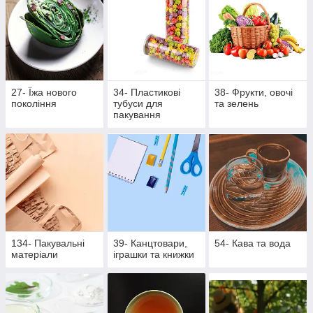
27- Їжа нового
34- Пластикові
38- Фрукти, овочі
покоління
тубуси для
та зелень
пакування
134- Пакувальні
39- Канцтовари,
54- Кава та вода
матеріали
іграшки та книжки