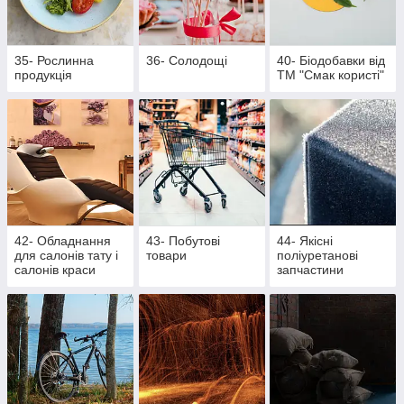
35- Рослинна
36- Солодощі
40- Біодобавки від
продукція
ТМ "Смак користі"
42- Обладнання
43- Побутові
44- Якісні
для салонів тату і
товари
поліуретанові
салонів краси
запчастини