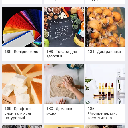
198- Колірне коло
199- Товари для
131- Дикі равлики
здоров'я
169- Крафтові
180- Домашня
185-
сири та м'ясні
кухня
Фітопрепарати,
натуральні
косметика та
делікатеси
продукти