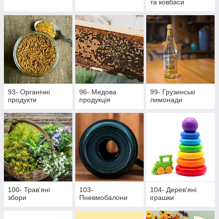
та ковбаси
93- Органічні
96- Медова
99- Грузинські
продукти
продукція
лимонади
100- Трав'яні
103-
104- Дерев'яні
збори
Пневмобалони
іграшки