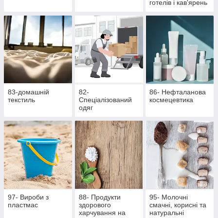
готелів і кав'ярень
83-домашній
82-
86- Нефталанова
текстиль
Спеціалізований
космецевтика
одяг
97- Вироби з
88- Продукти
95- Молочні
пластмас
здорового
смачні, корисні та
харчування на
натуральні