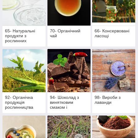
65- Натуральні
70- Органічний
66- Консервовані
продукти з
чай
ласощі
рослинних
інгредієнтів
92- Органічна
94- Шоколад з
98- Вироби з
продукція
винятковим
лаванди
рослинництва
смаком і
ароматом