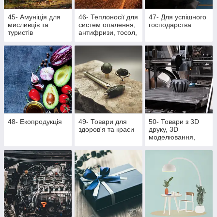
45- Амуніція для
46- Теплоносії для
47- Для успішного
мисливців та
систем опалення,
господарства
туристів
антифризи, тосол,
розпалювачі для
багаття, активна
піна
48- Екопродукція
49- Товари для
50- Товари з 3D
здоров'я та краси
друку, 3D
моделювання,
литті поліуретану
та литті під тиском