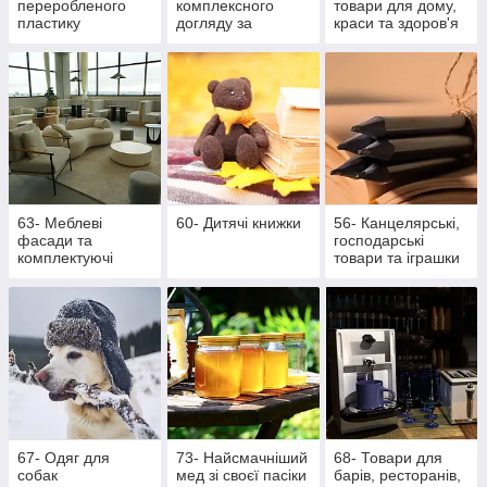
переробленого
комплексного
товари для дому,
пластику
догляду за
краси та здоров'я
ротовою
порожниною
63- Меблеві
60- Дитячі книжки
56- Канцелярські,
фасади та
господарські
комплектуючі
товари та іграшки
67- Одяг для
73- Найсмачніший
68- Товари для
собак
мед зі своєї пасіки
барів, ресторанів,