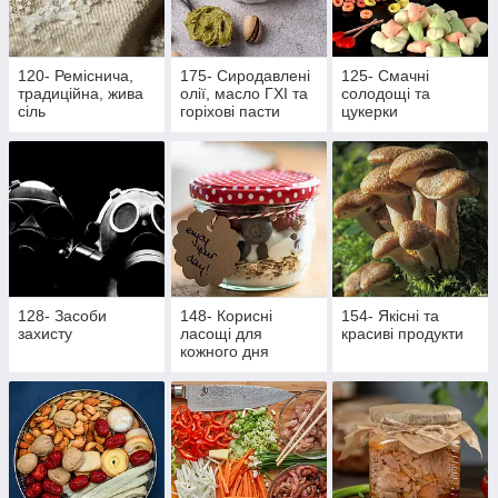
120- Реміснича,
175- Сиродавлені
125- Смачні
традиційна, жива
олії, масло ГХІ та
солодощі та
сіль
горіхові пасти
цукерки
128- Засоби
148- Корисні
154- Якісні та
захисту
ласощі для
красиві продукти
кожного дня