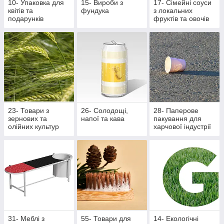
10- Упаковка для
15- Вироби з
17- Сімейні соуси
квітів та
фундука
з локальних
подарунків
фруктів та овочів
23- Товари з
26- Солодощі,
28- Паперове
зернових та
напої та кава
пакування для
олійних культур
харчової індустрії
31- Меблі з
55- Товари для
14- Екологічні