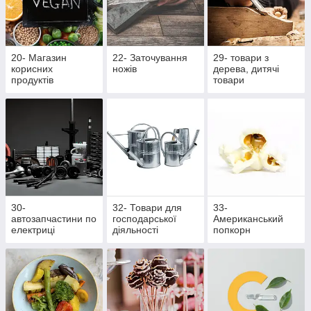
20- Магазин
22- Заточування
29- товари з
корисних
ножів
дерева, дитячі
продуктів
товари
30-
32- Товари для
33-
автозапчастини по
господарської
Американський
електриці
діяльності
попкорн