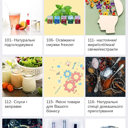
101- Натуральні
106- Освіжаючі
111- настоянки/
підсолоджувачі
смужки freezer
жири/олії/мазі/
свічки/екстракти
112- Соуси і
115- Якісні товари
116- Натуральні
заправки
для Вашого
спеції домашнього
бізнесу
приготування