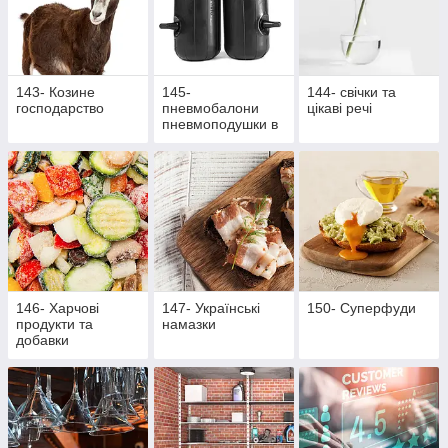
143- Козине
145-
144- свічки та
господарство
пневмобалони
цікаві речі
пневмоподушки в
пружини
146- Харчові
147- Українські
150- Суперфуди
продукти та
намазки
добавки