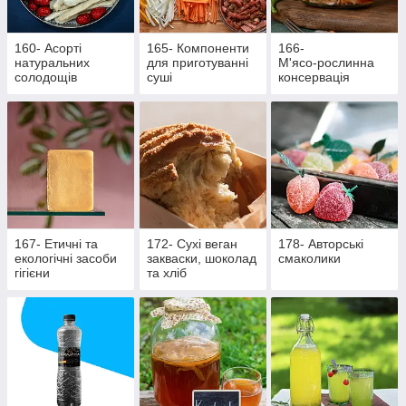
160- Асорті
165- Компоненти
166-
натуральних
для приготуванні
М'ясо‑рослинна
солодощів
суші
консервація
167- Етичні та
172- Сухі веган
178- Авторські
екологічні засоби
закваски, шоколад
смаколики
гігієни
та хліб