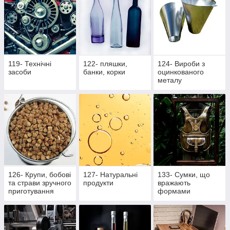
119- Технічні
122- пляшки,
124- Вироби з
засоби
банки, корки
оцинкованого
металу
126- Крупи, бобові
127- Натуральні
133- Сумки, що
та страви зручного
продукти
вражають
приготування
формами