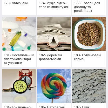
173- Автознаки
174- Аудіо-відео-
177- Товари для
теле комплектуючі
догляду та
реабілітації
лежачих хворих та
активних пацієнтів
181- Постачальник
182- Дерев'яні
183- Сублімовані
пластикової тари
фотоальбоми
корма
та упаковки
184- Контрольно-
186- Натуральні
187- Бутік