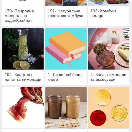
179- Природна
191- Натуральна
193- Комбуча
мінеральна
крафтова комбуча
spraga
вода«Крайна»
194- Крафтові
1- Лише найкращі
4- Кава, лимонади
напої та лимонади
книги
та аксесуари