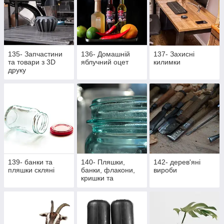
135- Запчастини
136- Домашній
137- Захисні
та товари з 3D
яблучний оцет
килимки
друку
139- банки та
140- Пляшки,
142- дерев'яні
пляшки скляні
банки, флакони,
вироби
кришки та
насадки,
аксесуари,
закупорщики