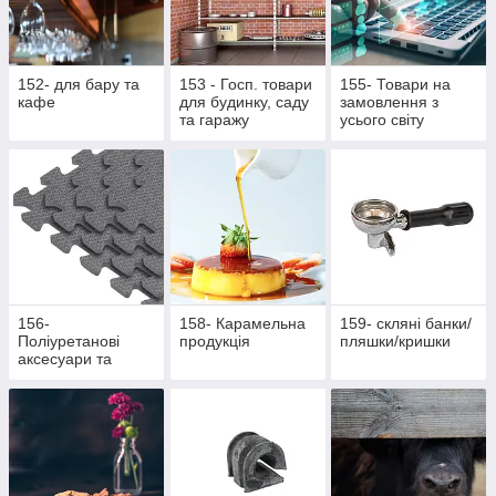
152- для бару та
153 - Госп. товари
155- Товари на
кафе
для будинку, саду
замовлення з
та гаражу
усього світу
156-
158- Карамельна
159- скляні банки/
Поліуретанові
продукція
пляшки/кришки
аксесуари та
жетони