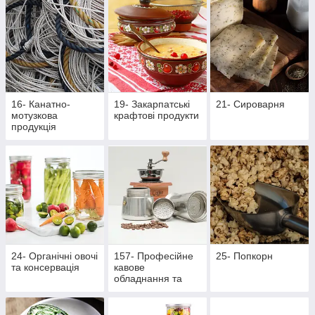
16- Канатно-
19- Закарпатські
21- Сироварня
мотузкова
крафтові продукти
продукція
24- Органічні овочі
157- Професійне
25- Попкорн
та консервація
кавове
обладнання та
аксесуари