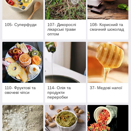
105- Суперфуди
107- Дикорослі
108- Корисний та
лікарські трави
смачний шоколад
оптом
110- Фруктові та
114- Олія та
37- Медові напої
овочеві чіпси
продукти
переробки