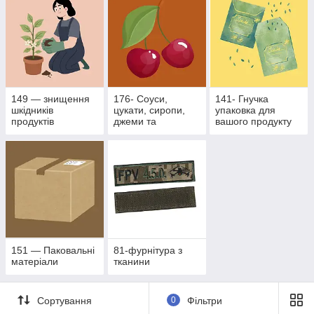
149 — знищення
176- Соуси,
141- Гнучка
шкідників
цукати, сиропи,
упаковка для
продуктів
джеми та
вашого продукту
рослинного
фруктово- ягідні
походження
наповнювачі
151 — Паковальні
81-фурнітура з
матеріали
тканини
Сортування
0
Фільтри