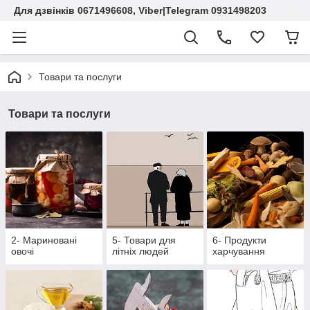
Для дзвінків 0671496608, Viber|Telegram 0931498203
Товари та послуги
Товари та послуги
2- Мариновані
5- Товари для
6- Продукти
овочі
літніх людей
харчування