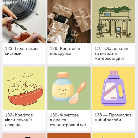
бізнесу
123- Гель-лакові
129- Креативні
118- Обладнання
системи
подарунки
та витратні
матеріали для
харчової
промисловості
132- Крафтові
130- Фруктове
138 — Промислові
чіпси печені з
пюре та
мийні засоби
лавашу
концентровані чаї