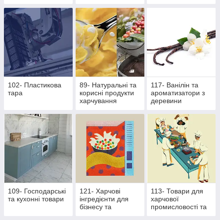
основі екстрактів
продукти
стевії
102- Пластикова
89- Натуральні та
117- Ванілін та
тара
корисні продукти
ароматизатори з
харчування
деревини
109- Господарські
121- Харчові
113- Товари для
та кухонні товари
інгредієнти для
харчової
бізнесу та
промисловості та
виробництва
ресторанного