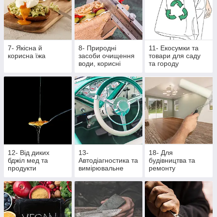
7- Якісна й
8- Природні
11- Екосумки та
корисна їжа
засоби очищення
товари для саду
води, корисні
та городу
крупи та насіння
12- Від диких
13-
18- Для
бджіл мед та
Автодіагностика та
будівництва та
продукти
вимірювальне
ремонту
бджільництва
обладнання