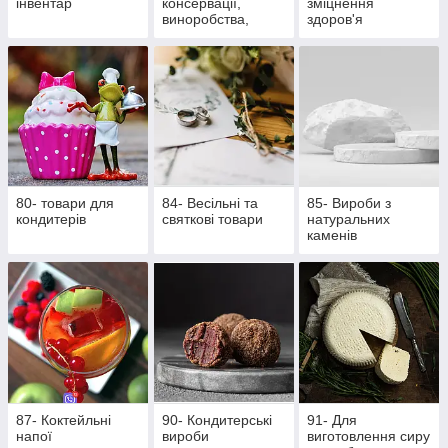
інвентар
консервації,
зміцнення
виноробства,
здоров'я
пивоваріння
80- товари для
84- Весільні та
85- Вироби з
кондитерів
святкові товари
натуральних
каменів
87- Коктейльні
90- Кондитерські
91- Для
напої
вироби
виготовлення сиру