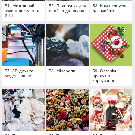
51- Металевий
52- Подарунки для
53- Комплектуючі
захист двигуна та
дітей та дорослих
для меблів
КПП
57- 3D-друк та
58- Мінерали
59- Органічні
моделювання
продукти
харчування