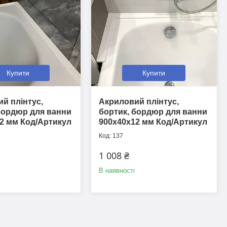
Купити
Купити
й плінтус,
Акриловий плінтус,
бордюр для ванни
бортик, бордюр для ванни
2 мм Код/Артикул
900х40х12 мм Код/Артикул
137
1 008 ₴
В наявності