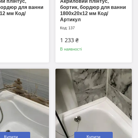
й плінтус,
Акриловий плінтус,
бордюр для ванни
бортик, бордюр для ванни
12 мм Код/
1800х20х12 мм Код/
Артикул
137
1 233 ₴
В наявності
Купити
Купити