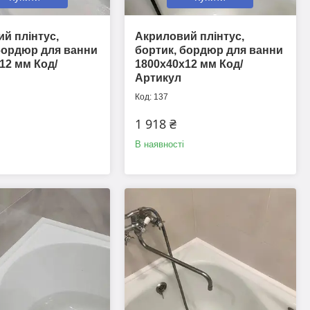
й плінтус,
Акриловий плінтус,
бордюр для ванни
бортик, бордюр для ванни
12 мм Код/
1800х40х12 мм Код/
Артикул
137
1 918 ₴
В наявності