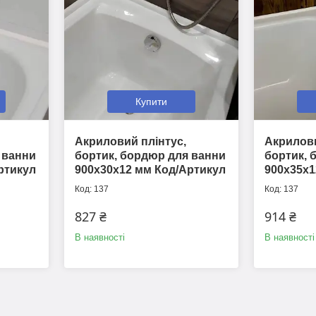
Купити
Акриловий плінтус,
Акрилови
 ванни
бортик, бордюр для ванни
бортик, 
ртикул
900х30х12 мм Код/Артикул
900х35х1
137
137
827 ₴
914 ₴
В наявності
В наявності