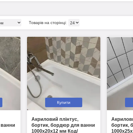
Купити
Акриловий плінтус,
Акрилови
 ванни
бортик, бордюр для ванни
бортик, 
1000х20х12 мм Код/
1000х25х