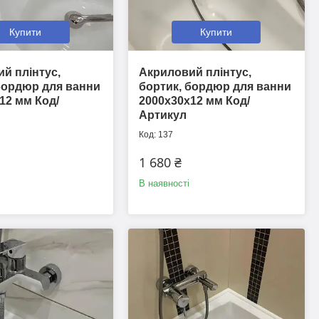
Купити
Купити
й плінтус,
Акриловий плінтус,
бордюр для ванни
бортик, бордюр для ванни
12 мм Код/
2000х30х12 мм Код/
Артикул
137
1 680 ₴
В наявності