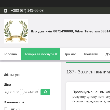
+380 (67) 149-66-08
Для дзвінків 0671496608, Viber|Telegram 0931
Головна
Товари та послуги
Про нас
Контакти
До
137- Захисні кили
Фільтри
Ціна
Пропонуємо нашим кліє
розумну цінову політик
(ніяких передоплат); г
В наявності
Так
78