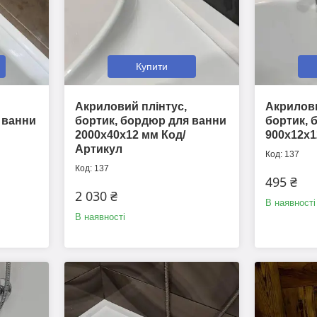
Купити
Акриловий плінтус,
Акрилови
 ванни
бортик, бордюр для ванни
бортик, 
2000х40х12 мм Код/
900х12х1
Артикул
137
137
495 ₴
2 030 ₴
В наявності
В наявності