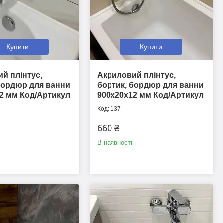
Купити
Купити
й плінтус,
Акриловий плінтус,
бордюр для ванни
бортик, бордюр для ванни
2 мм Код/Артикул
900х20х12 мм Код/Артикул
137
660 ₴
В наявності