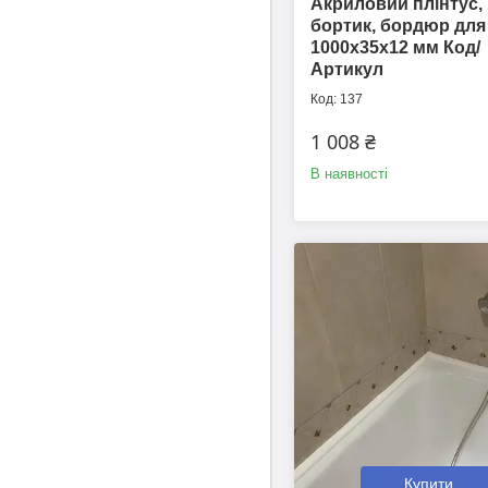
Акриловий плінтус,
бортик, бордюр для
1000х35х12 мм Код/
Артикул
137
1 008 ₴
В наявності
Купити