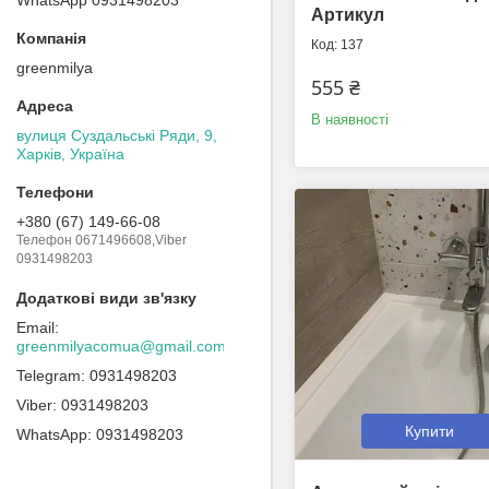
Артикул
137
greenmilya
555 ₴
В наявності
вулиця Суздальські Ряди, 9,
Харків, Україна
+380 (67) 149-66-08
Телефон 0671496608,Viber
0931498203
greenmilyacomua@gmail.com
0931498203
0931498203
Купити
0931498203