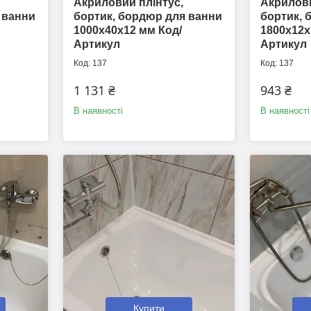
Акриловий плінтус,
Акрилови
 ванни
бортик, бордюр для ванни
бортик, 
1000х40х12 мм Код/
1800х12х
Артикул
Артикул
137
137
1 131 ₴
943 ₴
В наявності
В наявності
Купити