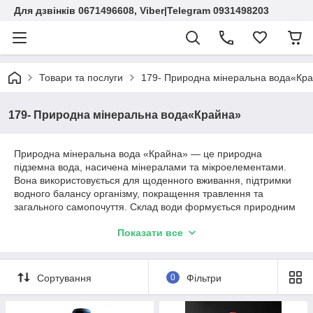
Для дзвінків 0671496608, Viber|Telegram 0931498203
Товари та послуги
179- Природна мінеральна вода«Кр
179- Природна мінеральна вода«Крайна»
Природна мінеральна вода «Крайна» — це природна
підземна вода, насичена мінералами та мікроелементами.
Вона використовується для щоденного вживання, підтримки
водного балансу організму, покращення травлення та
загального самопочуття. Склад води формується природним
шляхом під час проходження через гірські породи, що надає
Показати все
їй характерного мінерального складу.
Сортування
0
Фільтри