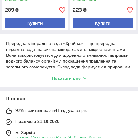
289
223
₴
₴
Купити
Купити
Природна мінеральна вода «Крайна» — це природна
підземна вода, насичена мінералами та мікроелементами.
Вона використовується для щоденного вживання, підтримки
водного балансу організму, покращення травлення та
загального самопочуття. Склад води формується природним
шляхом під час проходження через гірські породи, що надає
Показати все
їй характерного мінерального складу.
Про нас
92% позитивних з 541 відгука за рік
Працює з 21.10.2020
м. Харків
вулиця Суздальські Ряди, 9, Харків, Україна