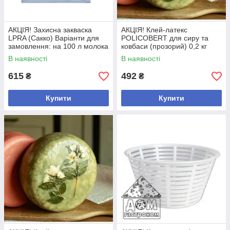
АКЦІЯ! Захисна закваска
АКЦІЯ! Клей-латекс
LPRA (Сакко) Варіанти для
POLICOBERT для сиру та
замовлення: на 100 л молока
ковбаси (прозорий) 0,2 кг
-5 шт
Варіанти для замовлення: -2
В наявності
В наявності
шт
615
492
₴
₴
Купити
Купити