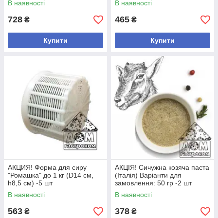
В наявності
В наявності
728
465
₴
₴
Купити
Купити
АКЦИЯ! Форма для сиру
АКЦІЯ! Cичужна козяча паста
"Ромашка" до 1 кг (D14 см,
(Італія) Варіанти для
h8,5 см) -5 шт
замовлення: 50 гр -2 шт
В наявності
В наявності
563
378
₴
₴