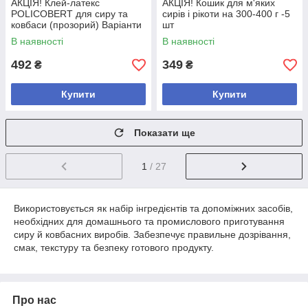
АКЦІЯ! Клей-латекс
АКЦІЯ! Кошик для м'яких
POLICOBERT для сиру та
сирів і рікоти на 300-400 г -5
ковбаси (прозорий) Варіанти
шт
для замовлення: 0,2 кг -2 шт
В наявності
В наявності
492
349
₴
₴
Купити
Купити
Показати ще
1
/ 27
Використовується як набір інгредієнтів та допоміжних засобів,
необхідних для домашнього та промислового приготування
сиру й ковбасних виробів. Забезпечує правильне дозрівання,
смак, текстуру та безпеку готового продукту.
Про нас