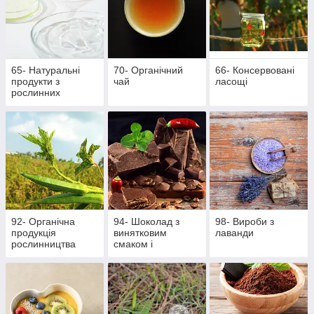
65- Натуральні
70- Органічний
66- Консервовані
продукти з
чай
ласощі
рослинних
інгредієнтів
92- Органічна
94- Шоколад з
98- Вироби з
продукція
винятковим
лаванди
рослинництва
смаком і
ароматом