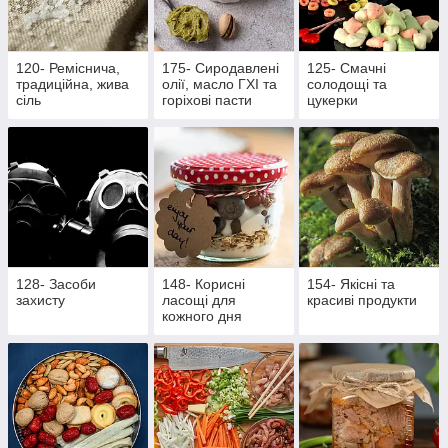
120- Реміснича,
175- Сиродавлені
125- Смачні
традиційна, жива
олії, масло ГХІ та
солодощі та
сіль
горіхові пасти
цукерки
128- Засоби
148- Корисні
154- Якісні та
захисту
ласощі для
красиві продукти
кожного дня