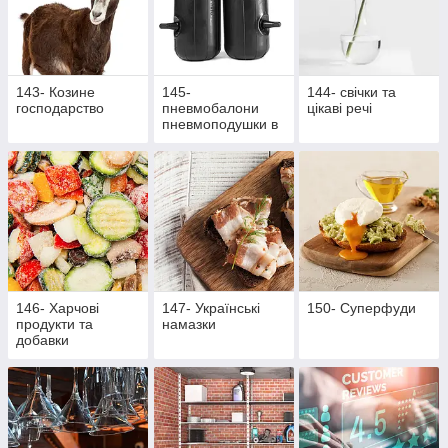
143- Козине
145-
144- свічки та
господарство
пневмобалони
цікаві речі
пневмоподушки в
пружини
146- Харчові
147- Українські
150- Суперфуди
продукти та
намазки
добавки