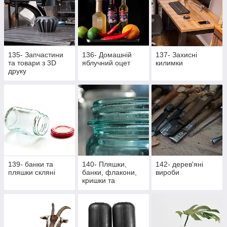
135- Запчастини
136- Домашній
137- Захисні
та товари з 3D
яблучний оцет
килимки
друку
139- банки та
140- Пляшки,
142- дерев'яні
пляшки скляні
банки, флакони,
вироби
кришки та
насадки,
аксесуари,
закупорщики