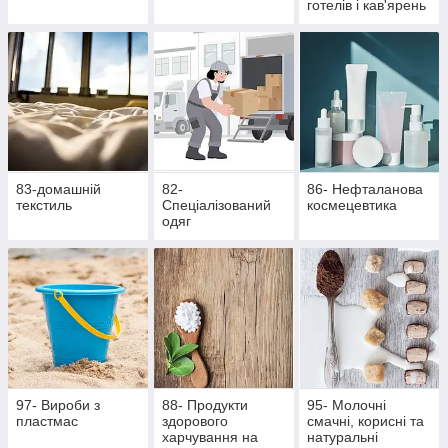
готелів і кав'ярень
83-домашній
82-
86- Нефталанова
текстиль
Спеціалізований
космецевтика
одяг
97- Вироби з
88- Продукти
95- Молочні
пластмас
здорового
смачні, корисні та
харчування на
натуральні