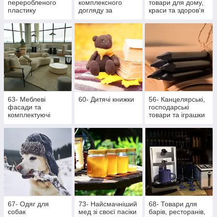
переробленого
комплексного
товари для дому,
пластику
догляду за
краси та здоров'я
ротовою
порожниною
63- Меблеві
60- Дитячі книжки
56- Канцелярські,
фасади та
господарські
комплектуючі
товари та іграшки
67- Одяг для
73- Найсмачніший
68- Товари для
собак
мед зі своєї пасіки
барів, ресторанів,