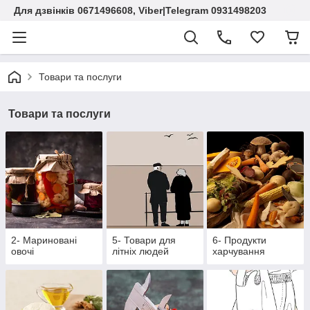
Для дзвінків 0671496608, Viber|Telegram 0931498203
Товари та послуги
Товари та послуги
2- Мариновані
5- Товари для
6- Продукти
овочі
літніх людей
харчування