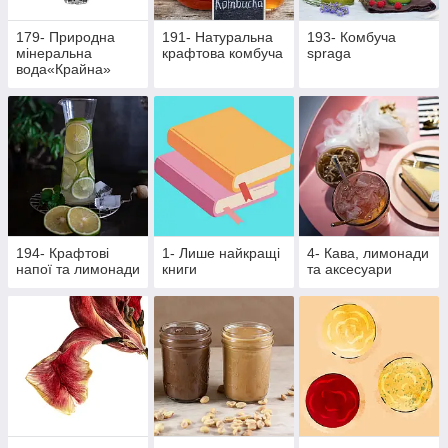
179- Природна
191- Натуральна
193- Комбуча
мінеральна
крафтова комбуча
spraga
вода«Крайна»
194- Крафтові
1- Лише найкращі
4- Кава, лимонади
напої та лимонади
книги
та аксесуари