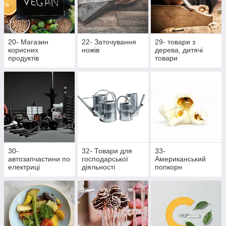
20- Магазин
22- Заточування
29- товари з
корисних
ножів
дерева, дитячі
продуктів
товари
30-
32- Товари для
33-
автозапчастини по
господарської
Американський
електриці
діяльності
попкорн