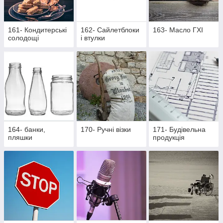
161- Кондитерські
162- Cайлетблоки
163- Масло ГХІ
солодощі
і втулки
164- банки,
170- Ручні візки
171- Будівельна
пляшки
продукція