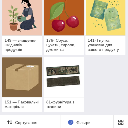
149 — знищення
176- Соуси,
141- Гнучка
шкідників
цукати, сиропи,
упаковка для
продуктів
джеми та
вашого продукту
рослинного
фруктово- ягідні
походження
наповнювачі
151 — Паковальні
81-фурнітура з
матеріали
тканини
Сортування
0
Фільтри