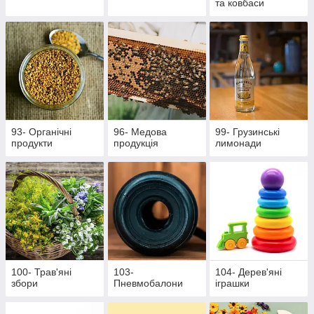
та ковбаси
93- Органічні
96- Медова
99- Грузинські
продукти
продукція
лимонади
100- Трав'яні
103-
104- Дерев'яні
збори
Пневмобалони
іграшки