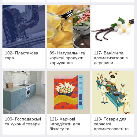
основі екстрактів
продукти
стевії
102- Пластикова
89- Натуральні та
117- Ванілін та
тара
корисні продукти
ароматизатори з
харчування
деревини
109- Господарські
121- Харчові
113- Товари для
та кухонні товари
інгредієнти для
харчової
бізнесу та
промисловості та
виробництва
ресторанного