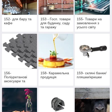
152- для бару та
153 - Госп. товари
155- Товари на
кафе
для будинку, саду
замовлення з
та гаражу
усього світу
156-
158- Карамельна
159- скляні банки/
Поліуретанові
продукція
пляшки/кришки
аксесуари та
жетони