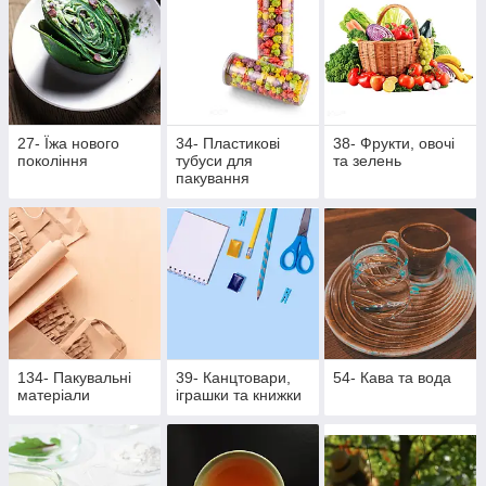
27- Їжа нового
34- Пластикові
38- Фрукти, овочі
покоління
тубуси для
та зелень
пакування
134- Пакувальні
39- Канцтовари,
54- Кава та вода
матеріали
іграшки та книжки