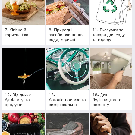
7- Якісна й
8- Природні
11- Екосумки та
корисна їжа
засоби очищення
товари для саду
води, корисні
та городу
крупи та насіння
12- Від диких
13-
18- Для
бджіл мед та
Автодіагностика та
будівництва та
продукти
вимірювальне
ремонту
бджільництва
обладнання