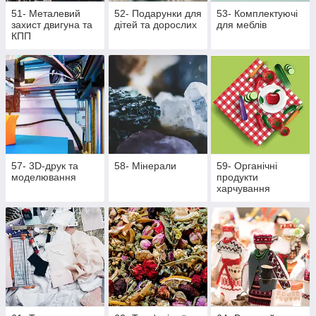
51- Металевий
52- Подарунки для
53- Комплектуючі
захист двигуна та
дітей та дорослих
для меблів
КПП
57- 3D-друк та
58- Мінерали
59- Органічні
моделювання
продукти
харчування