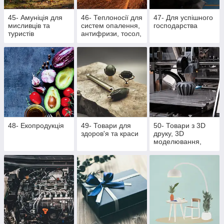
45- Амуніція для
46- Теплоносії для
47- Для успішного
мисливців та
систем опалення,
господарства
туристів
антифризи, тосол,
розпалювачі для
багаття, активна
піна
48- Екопродукція
49- Товари для
50- Товари з 3D
здоров'я та краси
друку, 3D
моделювання,
литті поліуретану
та литті під тиском