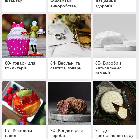
інвентар
консервації,
зміцнення
виноробства,
здоров'я
пивоваріння
80- товари для
84- Весільні та
85- Вироби з
кондитерів
святкові товари
натуральних
каменів
87- Коктейльні
90- Кондитерські
91- Для
напої
вироби
виготовлення сиру