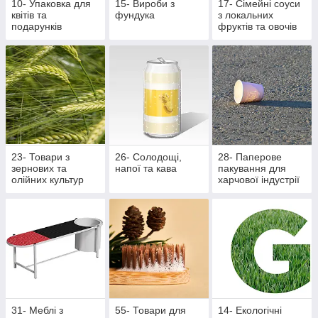
10- Упаковка для
15- Вироби з
17- Сімейні соуси
квітів та
фундука
з локальних
подарунків
фруктів та овочів
23- Товари з
26- Солодощі,
28- Паперове
зернових та
напої та кава
пакування для
олійних культур
харчової індустрії
31- Меблі з
55- Товари для
14- Екологічні