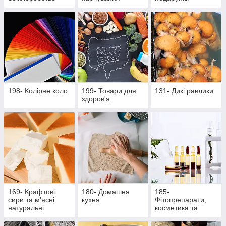
198- Колірне коло
199- Товари для
131- Дикі равлики
здоров'я
169- Крафтові
180- Домашня
185-
сири та м'ясні
кухня
Фітопрепарати,
натуральні
косметика та
делікатеси
продукти