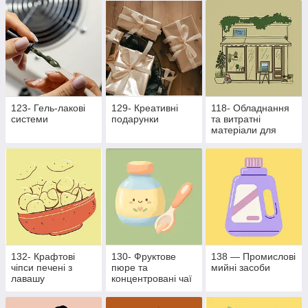
бізнесу
123- Гель-лакові
129- Креативні
118- Обладнання
системи
подарунки
та витратні
матеріали для
харчової
промисловості
132- Крафтові
130- Фруктове
138 — Промислові
чіпси печені з
пюре та
мийні засоби
лавашу
концентровані чаї