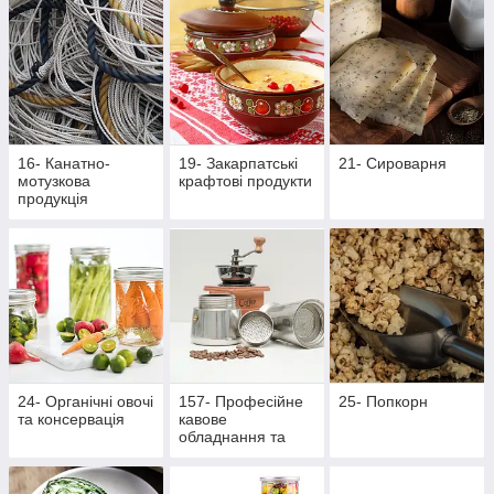
16- Канатно-
19- Закарпатські
21- Сироварня
мотузкова
крафтові продукти
продукція
24- Органічні овочі
157- Професійне
25- Попкорн
та консервація
кавове
обладнання та
аксесуари