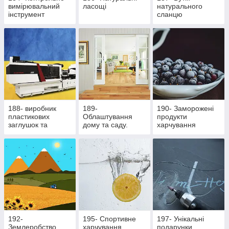
вимірювальний
ласощі
натурального
інструмент
сланцю
188- виробник
189-
190- Заморожені
пластикових
Облаштування
продукти
заглушок та
дому та саду.
харчування
ритуальної
Здорове
фурнітури
харчування
192-
195- Cпортивне
197- Унікальні
Землеробство
харчування
подарунки