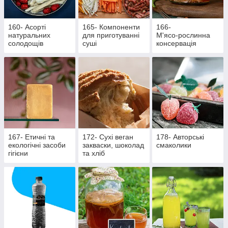
160- Асорті
165- Компоненти
166-
натуральних
для приготуванні
М'ясо‑рослинна
солодощів
суші
консервація
167- Етичні та
172- Сухі веган
178- Авторські
екологічні засоби
закваски, шоколад
смаколики
гігієни
та хліб