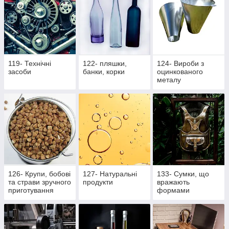
119- Технічні
122- пляшки,
124- Вироби з
засоби
банки, корки
оцинкованого
металу
126- Крупи, бобові
127- Натуральні
133- Сумки, що
та страви зручного
продукти
вражають
приготування
формами