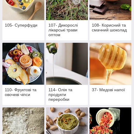
105- Суперфуди
107- Дикорослі
108- Корисний та
лікарські трави
смачний шоколад
оптом
110- Фруктові та
114- Олія та
37- Медові напої
овочеві чіпси
продукти
переробки