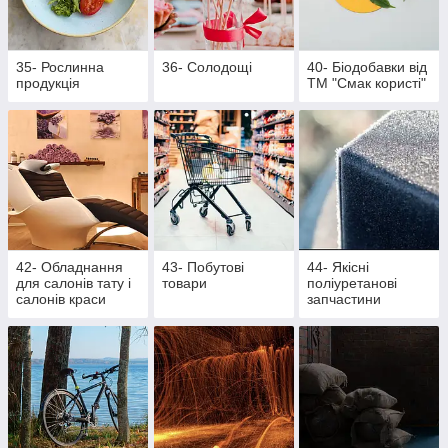
35- Рослинна
36- Солодощі
40- Біодобавки від
продукція
ТМ "Смак користі"
42- Обладнання
43- Побутові
44- Якісні
для салонів тату і
товари
поліуретанові
салонів краси
запчастини