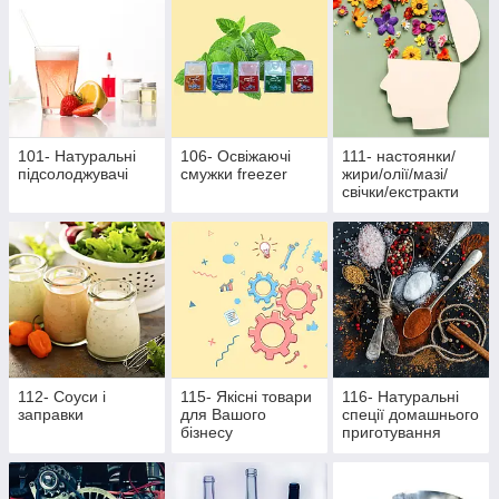
101- Натуральні
106- Освіжаючі
111- настоянки/
підсолоджувачі
смужки freezer
жири/олії/мазі/
свічки/екстракти
112- Соуси і
115- Якісні товари
116- Натуральні
заправки
для Вашого
спеції домашнього
бізнесу
приготування