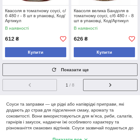
Квасоля в томатному соусі, с/
Квасоля велика Бандоля в
б 480 г - 8 шт в упаковці, Код/
томатному соусі, с/б 480 г - 8
Артикул
шт в упаковці, Код/Артикул
В наявності
В наявності
612
626
₴
₴
Купити
Купити
Показати ще
1
/ 8
Соуси та заправки — це рідкі або напіврідкі приправи, які
додають до страв для підсилення смаку, аромату та
соковитості. Вони використовуються для м’яса, риби, салатів,
гарнірів і закусок, надаючи їжі особливого характеру та
різноманіття смакових відтінків. Соуси зазвичай подаються до
гарячих страв, а заправки частіше застосовуються для
Показати все
салатів і холодних закусок.