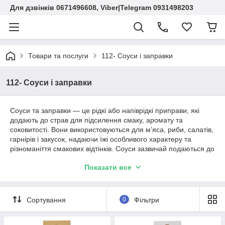
Для дзвінків 0671496608, Viber|Telegram 0931498203
Товари та послуги
112- Соуси і заправки
112- Соуси і заправки
Соуси та заправки — це рідкі або напіврідкі приправи, які
додають до страв для підсилення смаку, аромату та
соковитості. Вони використовуються для м’яса, риби, салатів,
гарнірів і закусок, надаючи їжі особливого характеру та
різноманіття смакових відтінків. Соуси зазвичай подаються до
гарячих страв, а заправки частіше застосовуються для
Показати все
салатів і холодних закусок.
Сортування
0
Фільтри