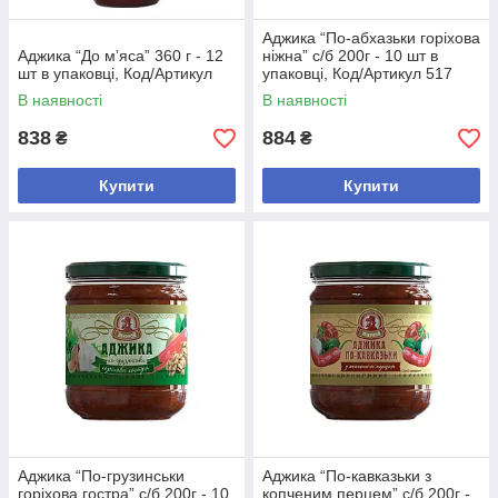
Аджика “По-абхазьки горіхова
Аджика “До мʼяса” 360 г - 12
ніжна” с/б 200г - 10 шт в
шт в упаковці, Код/Артикул
упаковці, Код/Артикул 517
В наявності
В наявності
838
884
₴
₴
Купити
Купити
Аджика “По-грузинськи
Аджика “По-кавказьки з
горіхова гостра” с/б 200г - 10
копченим перцем” с/б 200г -