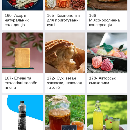
160- Асорті
165- Компоненти
166-
натуральних
для приготуванні
М'ясо‑рослинна
солодощів
суші
консервація
167- Етичні та
172- Сухі веган
178- Авторські
екологічні засоби
закваски, шоколад
смаколики
гігієни
та хліб