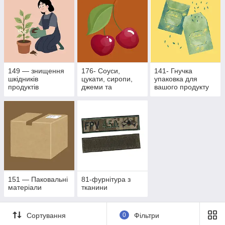
149 — знищення
176- Соуси,
141- Гнучка
шкідників
цукати, сиропи,
упаковка для
продуктів
джеми та
вашого продукту
рослинного
фруктово- ягідні
походження
наповнювачі
151 — Паковальні
81-фурнітура з
матеріали
тканини
Сортування
0
Фільтри