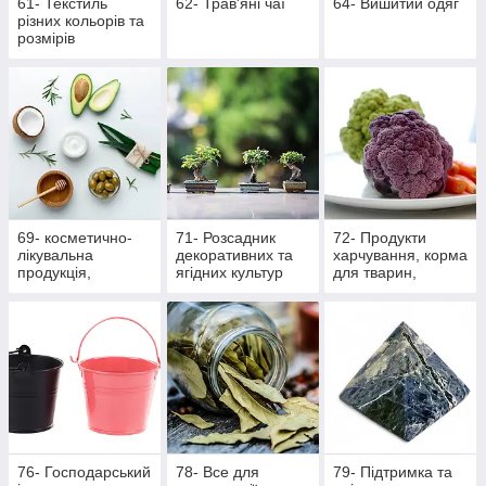
61- Текстиль
62- Трав'яні чаї
64- Вишитий одяг
різних кольорів та
розмірів
69- косметично-
71- Розсадник
72- Продукти
лікувальна
декоративних та
харчування, корма
продукція,
ягідних культур
для тварин,
масажна
вироби ручної
роботи
76- Господарський
78- Все для
79- Підтримка та