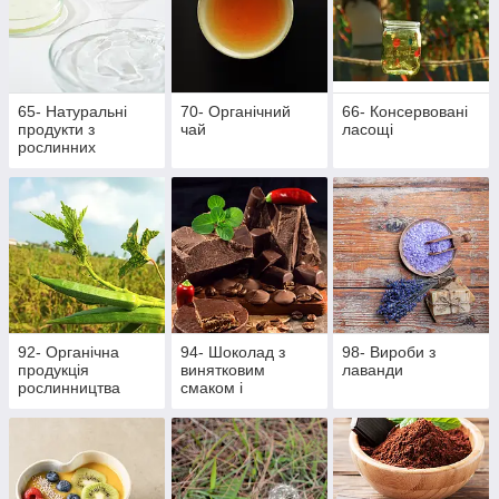
65- Натуральні
70- Органічний
66- Консервовані
продукти з
чай
ласощі
рослинних
інгредієнтів
92- Органічна
94- Шоколад з
98- Вироби з
продукція
винятковим
лаванди
рослинництва
смаком і
ароматом