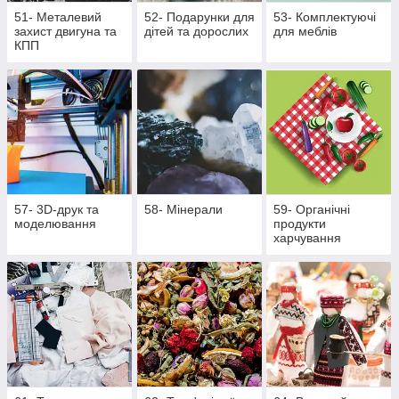
51- Металевий
52- Подарунки для
53- Комплектуючі
захист двигуна та
дітей та дорослих
для меблів
КПП
57- 3D-друк та
58- Мінерали
59- Органічні
моделювання
продукти
харчування