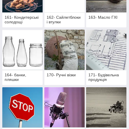
161- Кондитерські
162- Cайлетблоки
163- Масло ГХІ
солодощі
і втулки
164- банки,
170- Ручні візки
171- Будівельна
пляшки
продукція