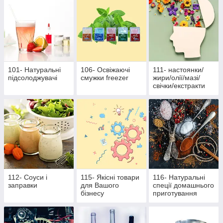
101- Натуральні
106- Освіжаючі
111- настоянки/
підсолоджувачі
смужки freezer
жири/олії/мазі/
свічки/екстракти
112- Соуси і
115- Якісні товари
116- Натуральні
заправки
для Вашого
спеції домашнього
бізнесу
приготування