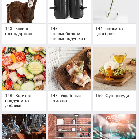
143- Козине
145-
144- свічки та
господарство
пневмобалони
цікаві речі
пневмоподушки в
пружини
146- Харчові
147- Українські
150- Суперфуди
продукти та
намазки
добавки