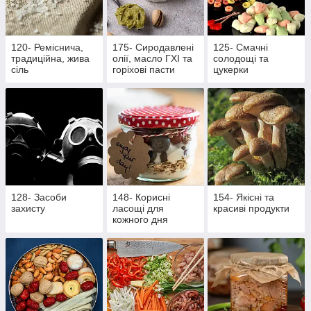
120- Реміснича,
175- Сиродавлені
125- Смачні
традиційна, жива
олії, масло ГХІ та
солодощі та
сіль
горіхові пасти
цукерки
128- Засоби
148- Корисні
154- Якісні та
захисту
ласощі для
красиві продукти
кожного дня