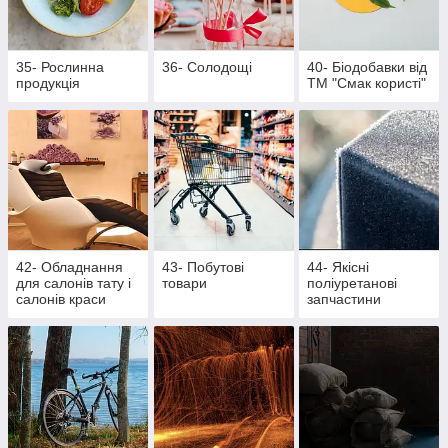
35- Рослинна
36- Солодощі
40- Біодобавки від
продукція
ТМ "Смак користі"
42- Обладнання
43- Побутові
44- Якісні
для салонів тату і
товари
поліуретанові
салонів краси
запчастини