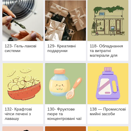
бізнесу
123- Гель-лакові
129- Креативні
118- Обладнання
системи
подарунки
та витратні
матеріали для
харчової
промисловості
132- Крафтові
130- Фруктове
138 — Промислові
чіпси печені з
пюре та
мийні засоби
лавашу
концентровані чаї