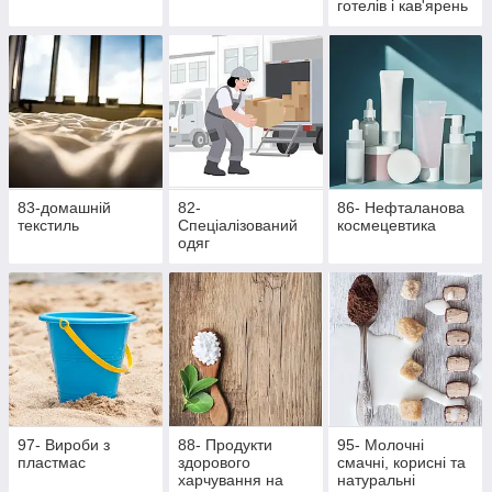
готелів і кав'ярень
83-домашній
82-
86- Нефталанова
текстиль
Спеціалізований
космецевтика
одяг
97- Вироби з
88- Продукти
95- Молочні
пластмас
здорового
смачні, корисні та
харчування на
натуральні