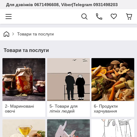
Для дзвінків 0671496608, Viber|Telegram 0931498203
Товари та послуги
Товари та послуги
2- Мариновані
5- Товари для
6- Продукти
овочі
літніх людей
харчування