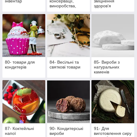
інвентар
консервації,
зміцнення
виноробства,
здоров'я
пивоваріння
80- товари для
84- Весільні та
85- Вироби з
кондитерів
святкові товари
натуральних
каменів
87- Коктейльні
90- Кондитерські
91- Для
напої
вироби
виготовлення сиру