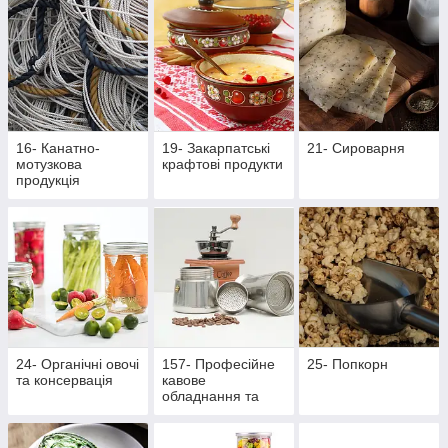
16- Канатно-
19- Закарпатські
21- Сироварня
мотузкова
крафтові продукти
продукція
24- Органічні овочі
157- Професійне
25- Попкорн
та консервація
кавове
обладнання та
аксесуари