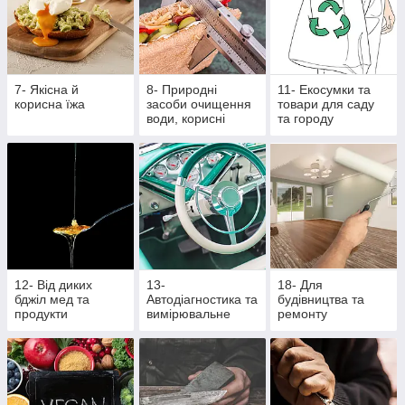
7- Якісна й
8- Природні
11- Екосумки та
корисна їжа
засоби очищення
товари для саду
води, корисні
та городу
крупи та насіння
12- Від диких
13-
18- Для
бджіл мед та
Автодіагностика та
будівництва та
продукти
вимірювальне
ремонту
бджільництва
обладнання