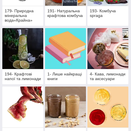
179- Природна
191- Натуральна
193- Комбуча
мінеральна
крафтова комбуча
spraga
вода«Крайна»
194- Крафтові
1- Лише найкращі
4- Кава, лимонади
напої та лимонади
книги
та аксесуари