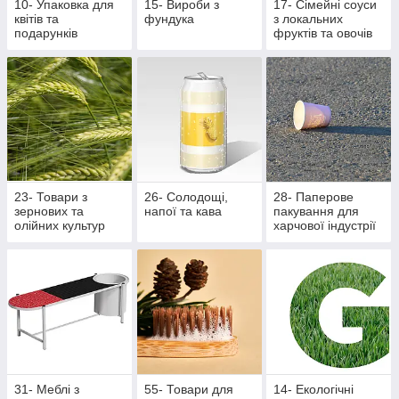
10- Упаковка для
15- Вироби з
17- Сімейні соуси
квітів та
фундука
з локальних
подарунків
фруктів та овочів
23- Товари з
26- Солодощі,
28- Паперове
зернових та
напої та кава
пакування для
олійних культур
харчової індустрії
31- Меблі з
55- Товари для
14- Екологічні