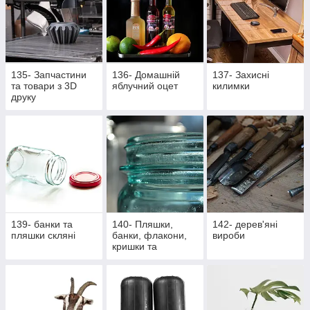
135- Запчастини
136- Домашній
137- Захисні
та товари з 3D
яблучний оцет
килимки
друку
139- банки та
140- Пляшки,
142- дерев'яні
пляшки скляні
банки, флакони,
вироби
кришки та
насадки,
аксесуари,
закупорщики