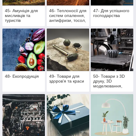
45- Амуніція для
46- Теплоносії для
47- Для успішного
мисливців та
систем опалення,
господарства
туристів
антифризи, тосол,
розпалювачі для
багаття, активна
піна
48- Екопродукція
49- Товари для
50- Товари з 3D
здоров'я та краси
друку, 3D
моделювання,
литті поліуретану
та литті під тиском