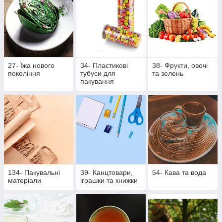
27- Їжа нового
34- Пластикові
38- Фрукти, овочі
покоління
тубуси для
та зелень
пакування
134- Пакувальні
39- Канцтовари,
54- Кава та вода
матеріали
іграшки та книжки