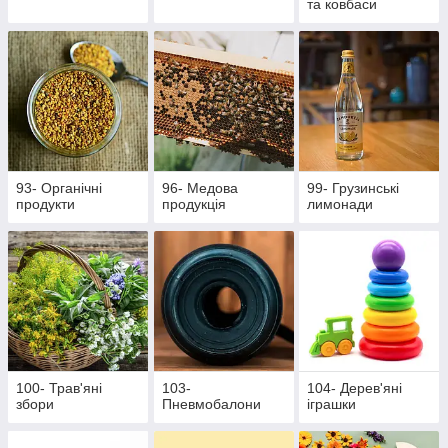
та ковбаси
93- Органічні
96- Медова
99- Грузинські
продукти
продукція
лимонади
100- Трав'яні
103-
104- Дерев'яні
збори
Пневмобалони
іграшки