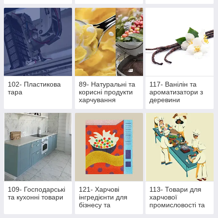
основі екстрактів
продукти
стевії
102- Пластикова
89- Натуральні та
117- Ванілін та
тара
корисні продукти
ароматизатори з
харчування
деревини
109- Господарські
121- Харчові
113- Товари для
та кухонні товари
інгредієнти для
харчової
бізнесу та
промисловості та
виробництва
ресторанного