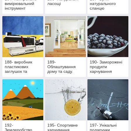
вимірювальний
ласощі
натурального
інструмент
сланцю
188- виробник
189-
190- Заморожені
пластикових
Облаштування
продукти
заглушок та
дому та саду.
харчування
ритуальної
Здорове
фурнітури
харчування
192-
195- Cпортивне
197- Унікальні
Землеробство
харчування
подарунки