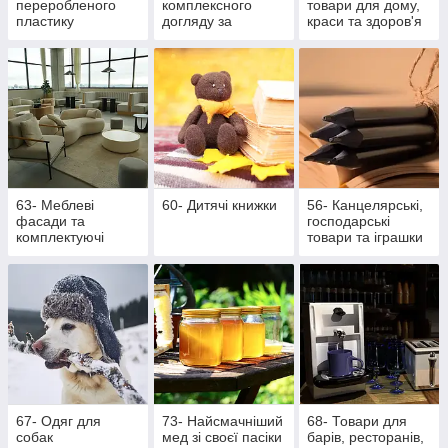
переробленого
комплексного
товари для дому,
пластику
догляду за
краси та здоров'я
ротовою
порожниною
63- Меблеві
60- Дитячі книжки
56- Канцелярські,
фасади та
господарські
комплектуючі
товари та іграшки
67- Одяг для
73- Найсмачніший
68- Товари для
собак
мед зі своєї пасіки
барів, ресторанів,