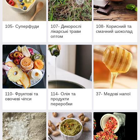
105- Суперфуди
107- Дикорослі
108- Корисний та
лікарські трави
смачний шоколад
оптом
110- Фруктові та
114- Олія та
37- Медові напої
овочеві чіпси
продукти
переробки