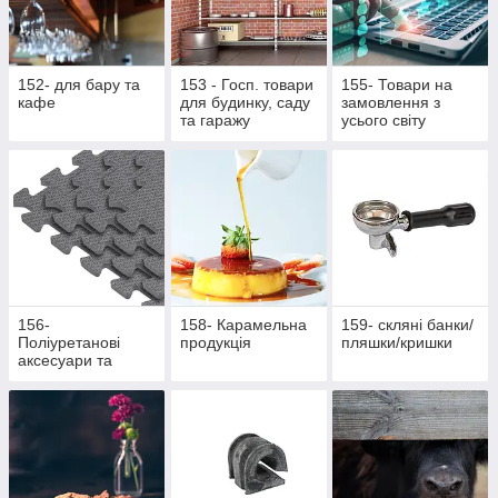
152- для бару та
153 - Госп. товари
155- Товари на
кафе
для будинку, саду
замовлення з
та гаражу
усього світу
156-
158- Карамельна
159- скляні банки/
Поліуретанові
продукція
пляшки/кришки
аксесуари та
жетони