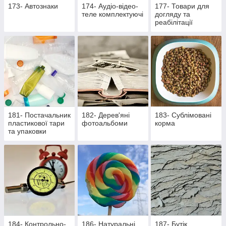
173- Автознаки
174- Аудіо-відео-
177- Товари для
теле комплектуючі
догляду та
реабілітації
лежачих хворих та
активних пацієнтів
181- Постачальник
182- Дерев'яні
183- Сублімовані
пластикової тари
фотоальбоми
корма
та упаковки
184- Контрольно-
186- Натуральні
187- Бутік