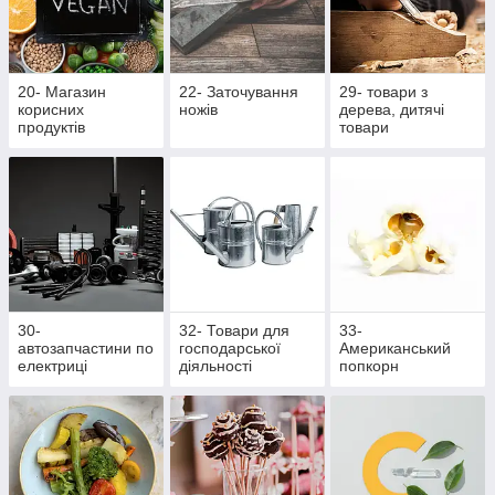
20- Магазин
22- Заточування
29- товари з
корисних
ножів
дерева, дитячі
продуктів
товари
30-
32- Товари для
33-
автозапчастини по
господарської
Американський
електриці
діяльності
попкорн