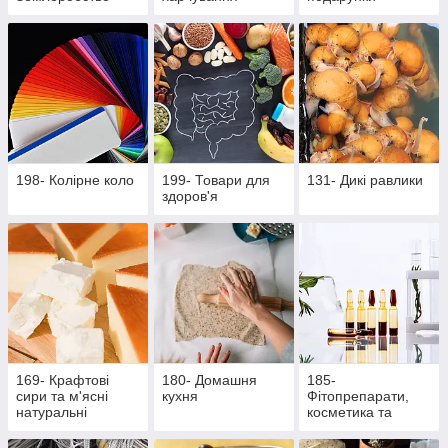
198- Колірне коло
199- Товари для
131- Дикі равлики
здоров'я
169- Крафтові
180- Домашня
185-
сири та м'ясні
кухня
Фітопрепарати,
натуральні
косметика та
делікатеси
продукти