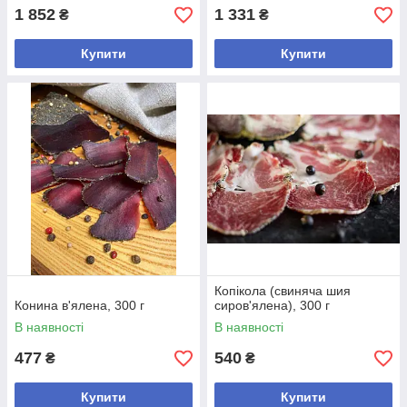
1 852
1 331
₴
₴
Купити
Купити
Копікола (свиняча шия
Конина в'ялена, 300 г
сиров'ялена), 300 г
В наявності
В наявності
477
540
₴
₴
Купити
Купити