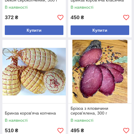
Бекон сирокопчений, 300 г
Бринза коров'яча класична
В наявності
В наявності
372
450
₴
₴
Купити
Купити
Брізоа з яловичини
Бринза коров'яча копчена
сиров'ялена, 300 г
В наявності
В наявності
510
495
₴
₴