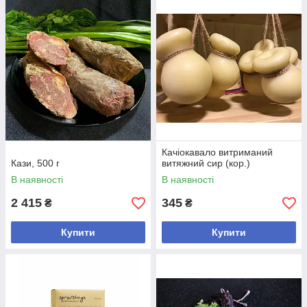
Качіокавало витриманий
Кази, 500 г
витяжний сир (кор.)
В наявності
В наявності
2 415
345
₴
₴
Купити
Купити