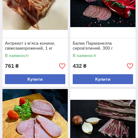
Антрекот з м'яса конини,
Балик Парманелла
свіжозаморожений, 1 кг
сиров'ялений, 300 г
В наявності
В наявності
761
432
₴
₴
Купити
Купити