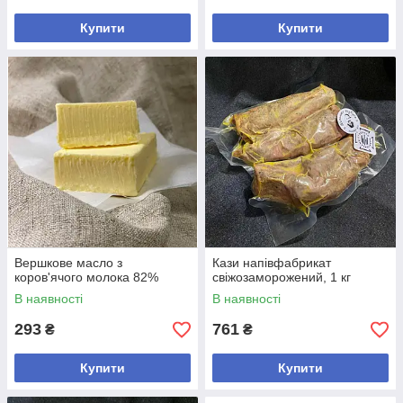
Купити
Купити
Вершкове масло з
Кази напівфабрикат
коров'ячого молока 82%
свіжозаморожений, 1 кг
В наявності
В наявності
293
761
₴
₴
Купити
Купити