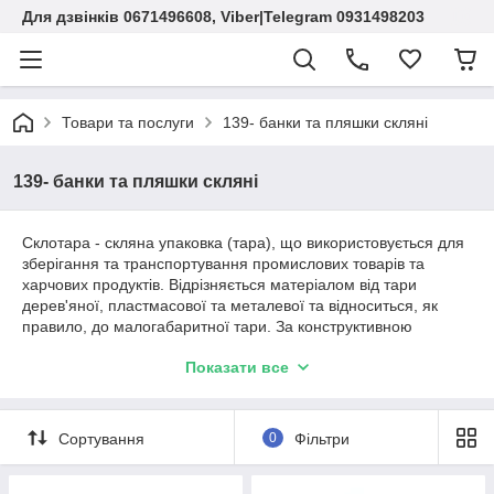
Для дзвінків 0671496608, Viber|Telegram 0931498203
Товари та послуги
139- банки та пляшки скляні
139- банки та пляшки скляні
Склотара - скляна упаковка (тара), що використовується для
зберігання та транспортування промислових товарів та
харчових продуктів. Відрізняється матеріалом від тари
дерев'яної, пластмасової та металевої та відноситься, як
правило, до малогабаритної тари. За конструктивною
жорсткістю та монтажними ознаками належить до категорій
Показати все
жорсткої та нерозбірної тари. Щодо обороту може бути як
разовою, так і поворотною чи багатооборотною.
Сортування
0
Фільтри