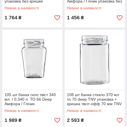
упаковка без кришки
Амфора / Глічик упаковка без
кришки
Немає в наявності
Немає в наявності
1 764
1 456
₴
₴
105 шт банка скло твіст 340
108 шт банка стекло 370 мл
мл. / 0,340 л. ТО 66 Deep
то 70 deep TNV упаковка +
Амфора / Глічик
кришка твсіт-офф 70 мм TNV
упаковка+кришка твіст-офф
золота
Немає в наявності
Немає в наявності
66 мм DWO Deep на вибір
1 989
2 593
₴
₴