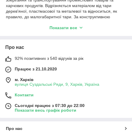
харчових продуктів. Відрізняється матеріалом від тари
дерев'яної, пластмасової та металевої та відноситься, як
правило, до малогабаритної тари. За конструктивною
жорсткістю та монтажними ознаками належить до категорій
Показати все
жорсткої та нерозбірної тари. Щодо обороту може бути як
разовою, так і поворотною чи багатооборотною.
Про нас
92% позитивних з 540 відгуків за рік
Працює з 21.10.2020
м. Харків
вулиця Суздальські Ряди, 9, Харків, Україна
Контакти
Сьогодні працює з 07:30 до 22:00
Показати весь графік роботи
Про нас