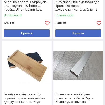
Анальна пробка з вібрацією,
Антивібраційні підставки для
плаг, втулка, силіконова
пральних машин,
пробка Ultra Чорний Код/
холодильників та меблів - 2
Артикул 91567
шт. Код/Артикул
В наявності
В наявності
618
540
₴
₴
Купити
Купити
Бамбукова підставка під
Бланки алюмінієві для
водний абразивний камінь
точилок типу Апекс Apex.
для ручної заточки Код/
Бланки для каменів.