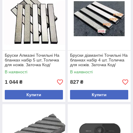
Бруски Алмазнi Точильні На
Бруски діамантні Точильні На
бланках набір 5 шт..Толичка
бланках набір 4 шт..Толичка
для ножів. Заточка Код/
для ножів. Заточка Код/
Артикул
Артикул
В наявності
В наявності
1 044
827
₴
₴
Купити
Купити