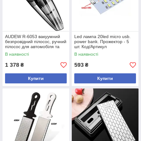
AUDEW R-6053 вакуумний
Led лампа 20led micro usb.
безпровідний пілосос, ручний
power bank. Прожектор - 5
пілосос для автомобіля та
шт. Код/Артикул
дому 2200 маг 3200кПа Код/
В наявності
В наявності
Артикул
1 378
593
₴
₴
Купити
Купити