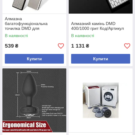
Алмазна
багатофункціональна
Алмазний камінь DMD
точилка DMD для
400/1000 грит Код/Артикул
заточування ножів і ножиць
В наявності
В наявності
400/600 Код/Артикул
539
1 131
₴
₴
Купити
Купити