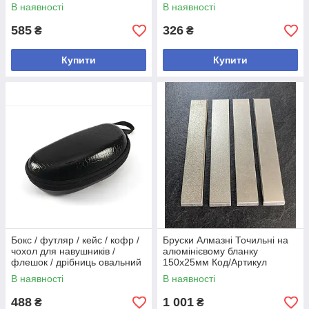
Артикул
Стругачка. Заточення. Ніж - 5
В наявності
В наявності
шт. Код/Артикул
585
326
₴
₴
Купити
Купити
Бокс / футляр / кейс / кофр /
Бруски Алмазнi Точильні на
чохол для навушників /
алюмінієвому бланку
флешок / дрібниць овальний
150х25мм Код/Артикул
жорсткий (EVA) на блискавці -
В наявності
В наявності
5 шт. Код/Артикул
488
1 001
₴
₴