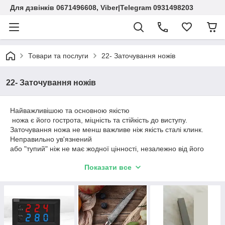
Для дзвінків 0671496608, Viber|Telegram 0931498203
Товари та послуги
22- Заточування ножів
22- Заточування ножів
Найважливішою та основною якістю
ножа є його гострота, міцність та стійкість до виступу.
Заточування ножа не менш важливе ніж якість сталі клинк.
Неправильно ув'язнений
або "тупий" ніж не має жодної цінності, незалежно від його
зовнішнього вигляду,
Показати все
твердості міцності та ін.