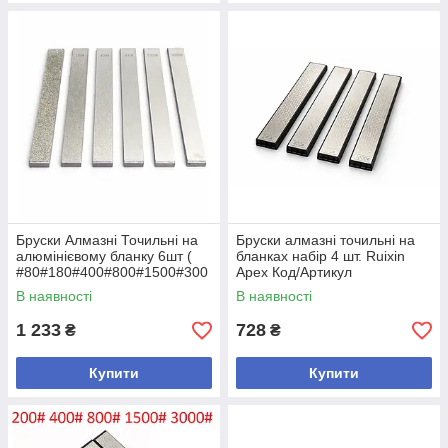
Бруски Алмазнi Точильні на
Бруски алмазнi точильні на
алюмінієвому бланку 6шт (
бланках набір 4 шт. Ruixin
#80#180#400#800#1500#300
Apex Код/Артикул
0) Код/Артикул
В наявності
В наявності
1 233
728
₴
₴
Купити
Купити