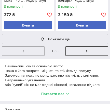
М3х6 - 40 шт. Код/Артикул
болгарки. Код/Артикул
В наявності
В наявності
372
3 150
₴
₴
Купити
Купити
Показати ще
1
/ 6
Найважливішою та основною якістю
ножа є його гострота, міцність та стійкість до виступу.
Заточування ножа не менш важливе ніж якість сталі клинк.
Неправильно ув'язнений
або "тупий" ніж не має жодної цінності, незалежно від його
зовнішнього вигляду,
Показати все
твердості міцності та ін.