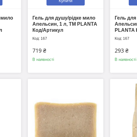
Купити
е мило
Гель для душу/рідке мило
Гель для
Апельсин, 1 л, ТМ PLANTA
Апельсин
л
Код/Артикул
PLANTA 
167
167
719 ₴
293 ₴
В наявності
В наявності