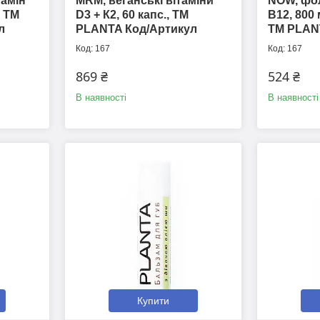
тамін
MRM, веганські вітаміни
NOW, фол
, ТМ
D3 + К2, 60 капс., ТМ
B12, 800 
л
PLANTA Код/Артикул
ТМ PLAN
167
167
869 ₴
524 ₴
В наявності
В наявності
Купити