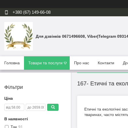
+380 (67) 149-66-08
Для дзвінків 0671496608, Viber|Telegram 0931
Головна
Товари та послуги
Про нас
Контакти
До
167- Етичні та еколо
Фільтри
Ціна
Етичні та екологічні за
тваринах, часто містя
В наявності
Так
91