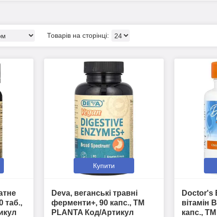
Купити
атне
Deva, веганські травні
Doctor's
0 таб.,
ферменти+, 90 капс., ТМ
вітамін B
икул
PLANTA Код/Артикул
капс., Т