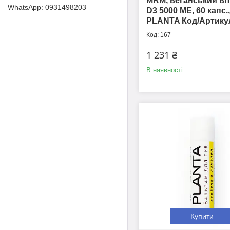
MRM, веганський ві
0931498203
D3 5000 ME, 60 капс.
PLANTA Код/Артику
167
1 231 ₴
В наявності
Купити