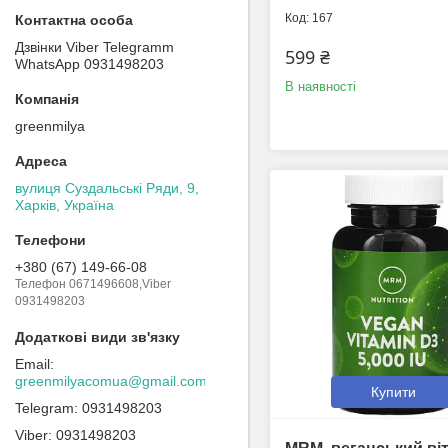
167
Дзвінки Viber Telegramm
599 ₴
WhatsApp 0931498203
В наявності
greenmilya
вулиця Суздальські Ряди, 9,
Харків, Україна
+380 (67) 149-66-08
Телефон 0671496608,Viber
0931498203
greenmilyacomua@gmail.com
Купити
0931498203
0931498203