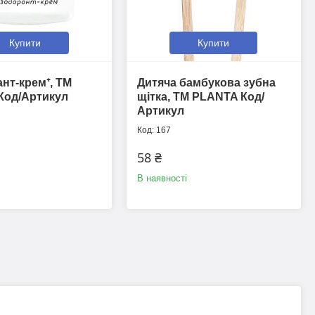
Купити
Купити
нт-крем⁺, ТМ
Дитяча бамбукова зубна
Код/Артикул
щітка, ТМ PLANTA Код/
Артикул
167
58 ₴
В наявності