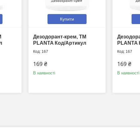
Купити
М
Дезодорант-крем, ТМ
Дезодора
л
PLANTA Код/Артикул
PLANTA 
167
167
169 ₴
169 ₴
В наявності
В наявності