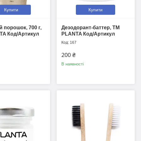
Купити
Купити
й порошок, 700 г,
Дезодорант-баттер, ТМ
TA Код/Артикул
PLANTA Код/Артикул
167
200 ₴
В наявності