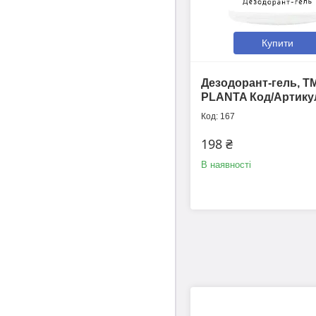
Купити
Дезодорант-гель, Т
PLANTA Код/Артику
167
198 ₴
В наявності