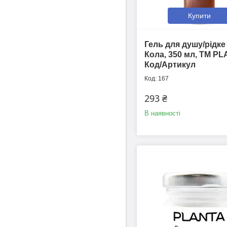
Купити
Гель для душу/рідк
Кола, 350 мл, ТМ P
Код/Артикул
167
293 ₴
В наявності