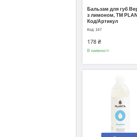
Бальзам для губ Ве
з лимоном, ТМ PLA
Код/Артикул
167
178 ₴
В наявності