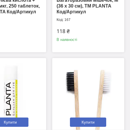
ієва кислота +
Багаторазовий мішечок, M
мкг, 250 таблеток,
(36 х 30 см), ТМ PLANTA
TA Код/Артикул
Код/Артикул
167
118 ₴
В наявності
Купити
Купити