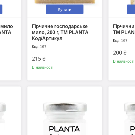
Купити
е мило
Гірчичне господарське
Гірчични
LANTA
мило, 200 г, ТМ PLANTA
ТМ PLAN
Код/Артикул
167
167
200 ₴
215 ₴
В наявності
В наявності