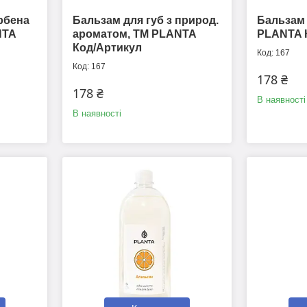
рбена
Бальзам для губ з природ.
Бальзам 
NTA
ароматом, ТМ PLANTA
PLANTA 
Код/Артикул
167
167
178 ₴
178 ₴
В наявності
В наявності