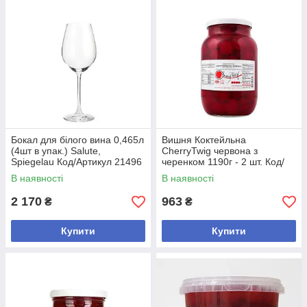
Бокал для білого вина 0,465л
Вишня Коктейльна
(4шт в упак.) Salute,
CherryTwig червона з
Spiegelau Код/Артикул 21496
черенком 1190г - 2 шт. Код/
Артикул 4820184980358
В наявності
В наявності
2 170
963
₴
₴
Купити
Купити