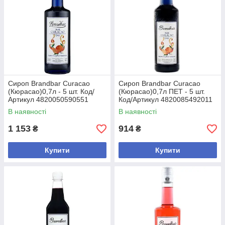
Сироп Brandbar Curacao
Сироп Brandbar Curacao
(Кюрасао)0,7л - 5 шт. Код/
(Кюрасао)0,7л ПЕТ - 5 шт.
Артикул 4820050590551
Код/Артикул 4820085492011
В наявності
В наявності
1 153
914
₴
₴
Купити
Купити