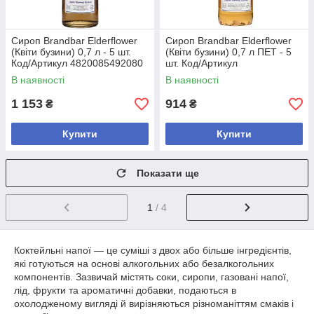
Сироп Brandbar Elderflower
Сироп Brandbar Elderflower
(Квіти бузини) 0,7 л - 5 шт.
(Квіти бузини) 0,7 л ПЕТ - 5
Код/Артикул 4820085492080
шт. Код/Артикул
4820085491007
В наявності
В наявності
1 153
914
₴
₴
Купити
Купити
Показати ще
1
/ 4
Коктейльні напої — це суміші з двох або більше інгредієнтів,
які готуються на основі алкогольних або безалкогольних
компонентів. Зазвичай містять соки, сиропи, газовані напої,
лід, фрукти та ароматичні добавки, подаються в
охолодженому вигляді й вирізняються різноманіттям смаків і