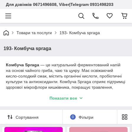
Для дзвінків 0671496608, Viber|Telegram 0931498203
Товари та послуги
193- Комбуча spraga
193- Комбуча spraga
Комбуча Spraga
— це натуральний ферментований напій
на основі чайного гриба, чаю та цукру. Має освіжаючий
кисло-солодкий смак, містить органічні кислоти, пробіотичні
культури та антиоксиданти. Комбуча Spraga сприяє підтримці
здорової мікрофлори кишківника, покращує травлення,
допомагає природному очищенню організму та підвищує
Показати все
загальний тонус.
Сортування
0
Фільтри