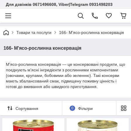
Для дзвінків 0671496608, Viber|Telegram 0931498203
Товари та послуги
166- М'ясо‑рослинна консервація
166- М'ясо‑рослинна консервація
М'ясо-рослинна консервація — це консервовані продукти, що
поєднують м'ясні інгредієнти з рослинними компонентами
(овочами, крупами, бобовими або зеленню). Такі консерви
мають збалансований смак, підвищену поживну цінність і
готові до вживання або швидкого приготування.
Сортування
0
Фільтри