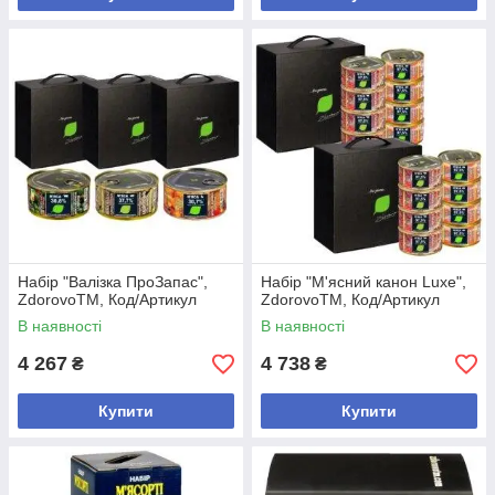
Набір "Валізка ПроЗапас",
Набір "М'ясний канон Luxe",
ZdorovoTM, Код/Артикул
ZdorovoTM, Код/Артикул
В наявності
В наявності
4 267
4 738
₴
₴
Купити
Купити