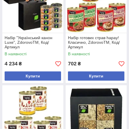
Набір "Український канон
Набір готових страв hapay!
Luxe", ZdorovoTM, Код/
Класично, ZdorovoTM, Код/
Артикул
Артикул
В наявності
В наявності
4 234
702
₴
₴
Купити
Купити