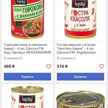
Горохова каша зі свининою
Гостра квасоля з м'ясом
hapay! - 4 шт, ZdorovoTM,
"Чилі Кон Карне" - 4 шт,
Код / Артикул 4820184610699
ZdorovoTM, Код/Артикул
4820184611177
В наявності
В наявності
468
576
₴
₴
Купити
Купити