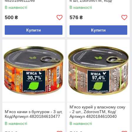
4820184611146
4 шт, ZdorovoTM, Код/
Артикул 4820083200212
В наявності
В наявності
500
576
₴
₴
Купити
Купити
М'ясо курей у власному соку
М'ясо качки з булгуром - 3 шт,
- 2 шт., ZdorovoTM, Код/
Код/Артикул 4820184610477
Артикул 4820184610040
В наявності
В наявності