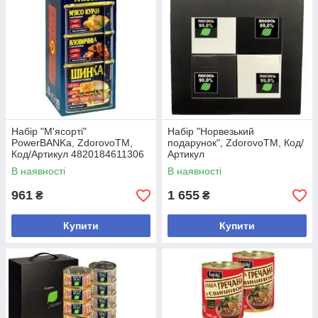
Набір "М'ясорті"
Набір "Норвезький
PowerBANKa, ZdorovoTM,
подарунок", ZdorovoTM, Код/
Код/Артикул 4820184611306
Артикул
В наявності
В наявності
961
1 655
₴
₴
Купити
Купити