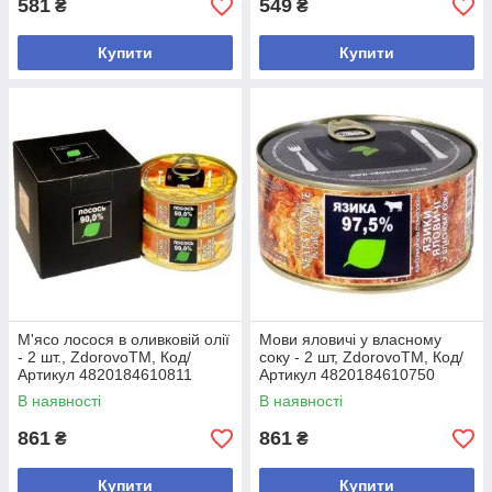
581
549
₴
₴
Купити
Купити
М'ясо лосося в оливковій олії
Мови яловичі у власному
- 2 шт., ZdorovoTM, Код/
соку - 2 шт, ZdorovoTM, Код/
Артикул 4820184610811
Артикул 4820184610750
В наявності
В наявності
861
861
₴
₴
Купити
Купити