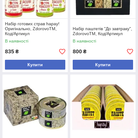
Набір готових страв hapay!
Оригінально, ZdorovoTM,
Набір паштетів "До завтраку",
Код/Артикул
ZdorovoTM, Код/Артикул
В наявності
В наявності
835
800
₴
₴
Купити
Купити