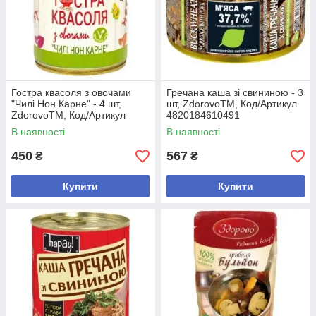
Гостра квасоля з овочами
Гречана каша зі свининою - 3
"Чилі Нон Карне" - 4 шт,
шт, ZdorovoTM, Код/Артикул
ZdorovoTM, Код/Артикул
4820184610491
4820184611283
В наявності
В наявності
450
567
₴
₴
Купити
Купити