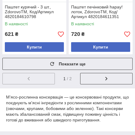
Паштет курячий - 3 шт.,
Паштет печінковий hapay!
ZdorovoTM, Код/Артикул
лоток, ZdorovoTM, Код/
4820184610798
Артикул 4820184611351
В наявності
В наявності
621
720
₴
₴
Купити
Купити
Показати ще
1
/ 2
М'ясо-рослинна консервація — це консервовані продукти, що
поєднують м'ясні інгредієнти з рослинними компонентами
(овочами, крупами, бобовими або зеленню). Такі консерви
мають збалансований смак, підвищену поживну цінність і
готові до вживання або швидкого приготування.