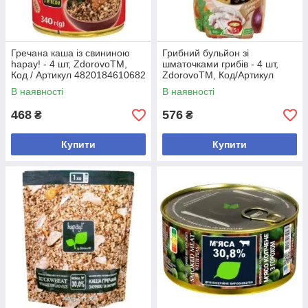
Гречана каша із свининою
Грибний бульйон зі
hapay! - 4 шт, ZdorovoTM,
шматочками грибів - 4 шт,
Код / Артикул 4820184610682
ZdorovoTM, Код/Артикул
4820083200229
В наявності
В наявності
468
576
₴
₴
Купити
Купити