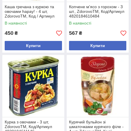
Каша гречана з куркою та
Копчене м'ясо з горохом - 3
овочами hapay! - 4 шт,
шт., ZdorovoTM, Код/Артикул
ZdorovoTM, Код / Артикул
4820184610484
4820184611382
В наявності
В наявності
450
567
₴
₴
Купити
Купити
Курка з овочами - 3 шт,
Курячий бульйон зі
ZdorovoTM, Код/Артикул
шматочками курячого філе -