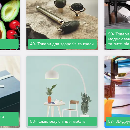
50- Товари 
моделюванн
49- Товари для здоров'я та краси
та литті пі
 та
53- Комплектуючі для меблів
57- 3D-дру