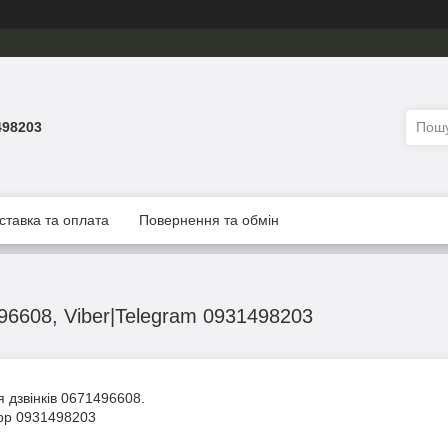
498203
ставка та оплата
Повернення та обмін
96608, Viber|Telegram 0931498203
дзвінків 0671496608.
sApp 0931498203