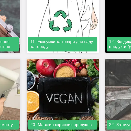
щення
11- Екосумки та товари для саду
12- Від дик
асіння
та городу
продукти б
ремонту
20- Магазин корисних продуктів
22- Заточу