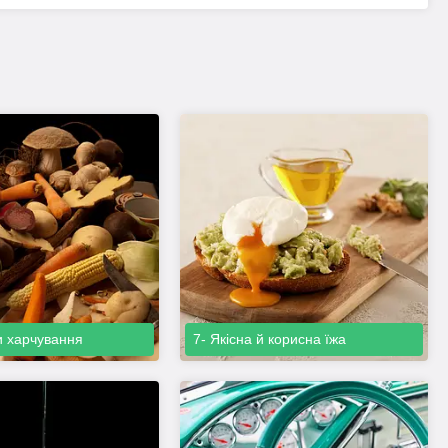
и харчування
7- Якісна й корисна їжа