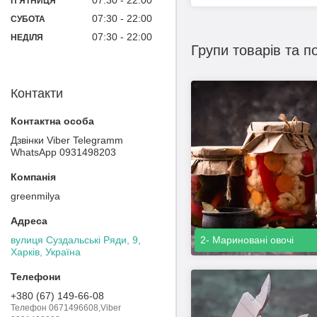
07:30
22:00
ПʼЯТНИЦЯ
07:30
22:00
СУБОТА
07:30
22:00
НЕДІЛЯ
Групи товарів та п
Контакти
Дзвінки Viber Telegramm
WhatsApp 0931498203
greenmilya
вулиця Суздальські Ряди, 9,
2- Мариновані овочі
Харків, Україна
+380 (67) 149-66-08
Телефон 0671496608,Viber