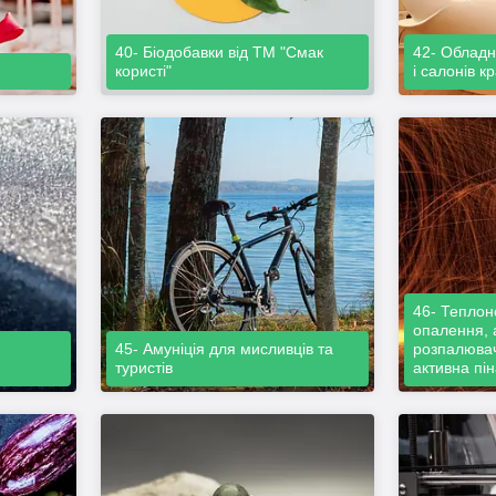
40- Біодобавки від ТМ "Смак
42- Обладн
користі"
і салонів к
46- Теплон
опалення, 
45- Амуніція для мисливців та
розпалювач
туристів
активна пін