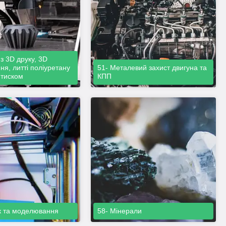
з 3D друку, 3D
я, литті поліуретану
51- Металевий захист двигуна та
д тиском
КПП
к та моделювання
58- Мінерали