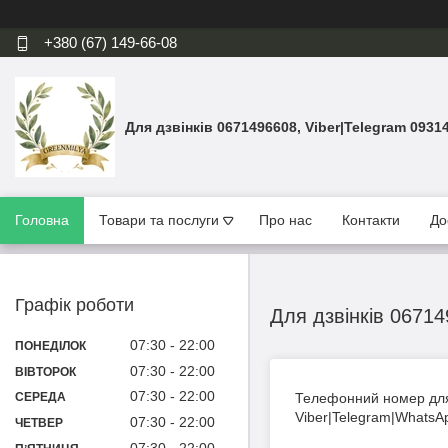
+380 (67) 149-66-08
Для дзвінків 0671496608, Viber|Telegram 0931
Головна
Товари та послуги
Про нас
Контакти
До
Графік роботи
Для дзвінків 06714
07:30
22:00
ПОНЕДІЛОК
07:30
22:00
ВІВТОРОК
07:30
22:00
Телефонний номер для 
СЕРЕДА
​​​Viber|Telegram|What
07:30
22:00
ЧЕТВЕР