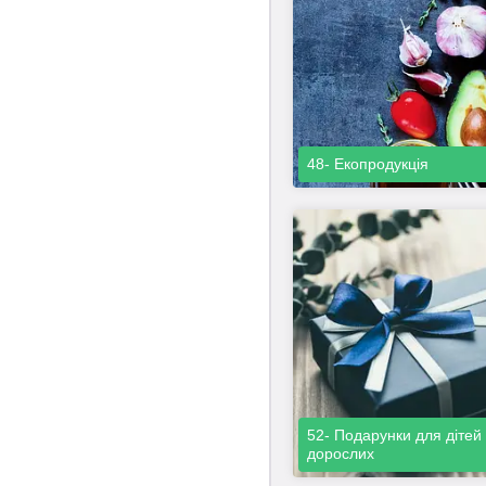
48- Екопродукція
52- Подарунки для дітей
дорослих