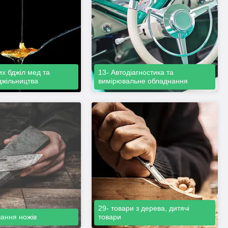
их бджіл мед та
13- Автодіагностика та
джільництва
вимірювальне обладнання
29- товари з дерева, дитячі
вання ножів
товари