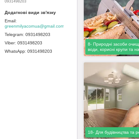
0931498203
greenmilyacomua@gmail.com
0931498203
0931498203
8- Природні засоби очи
води, корисні крупи та н
0931498203
18- Для будівництва та 