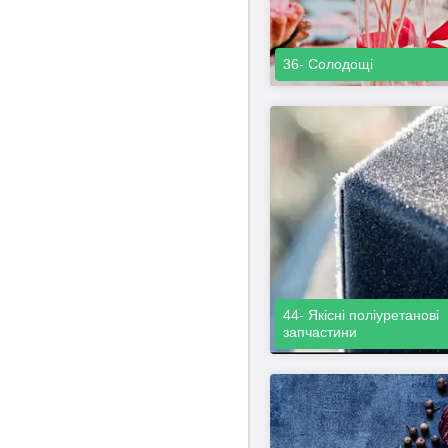
36- Солодощі
44- Якісні поліуретанові
запчастини