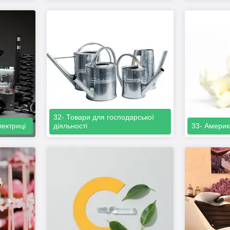
32- Товари для господарської
лектриці
діяльності
33- Америк