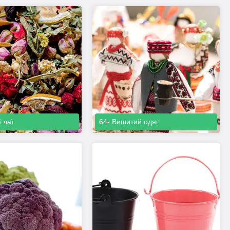
і чаї
64- Вишитий одяг