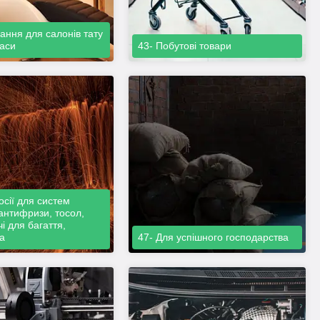
ання для салонів тату
раси
43- Побутові товари
осії для систем
антифризи, тосол,
і для багаття,
а
47- Для успішного господарства