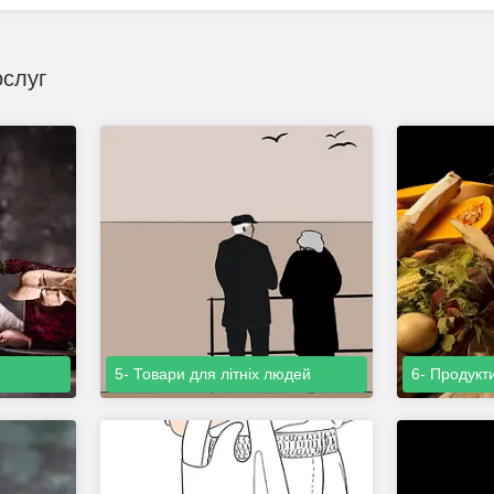
ослуг
5- Товари для літніх людей
6- Продукт