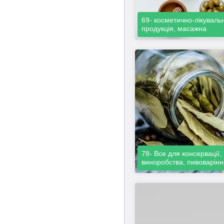
69- косметично-лікуваль
продукція, масажна
78- Все для консервації,
виноробства, пивоварінн