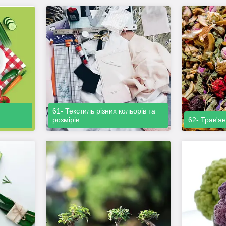
61- Текстиль різних кольорів та
розмірів
62- Трав'ян