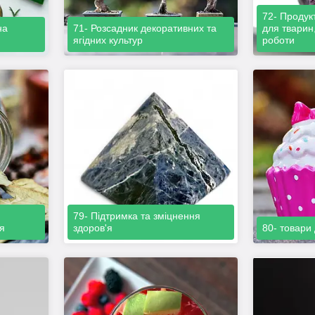
72- Продук
на
71- Розсадник декоративних та
для тварин
ягідних культур
роботи
79- Підтримка та зміцнення
я
здоров'я
80- товари