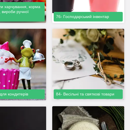
ти харчування, корма
, вироби ручної
76- Господарський інвентар
 для кондитерів
84- Весільні та святкові товари