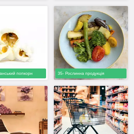
анський попкорн
35- Рослинна продукція