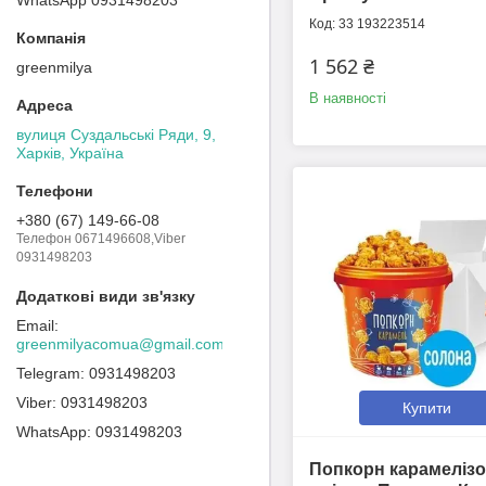
33 193223514
1 562 ₴
greenmilya
В наявності
вулиця Суздальські Ряди, 9,
Харків, Україна
+380 (67) 149-66-08
Телефон 0671496608,Viber
0931498203
greenmilyacomua@gmail.com
0931498203
0931498203
Купити
0931498203
Попкорн карамеліз