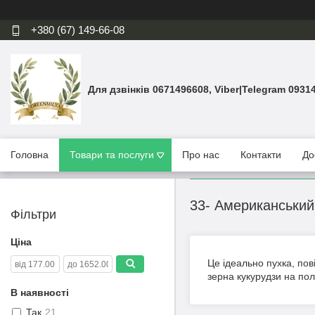
+380 (67) 149-66-08
Для дзвінків 0671496608, Viber|Telegram 0931
Головна
Товари та послуги
Про нас
Контакти
До
33- Американський
Фільтри
Ціна
Це ідеально пухка, пов
зерна кукурудзи на по
В наявності
Так
21