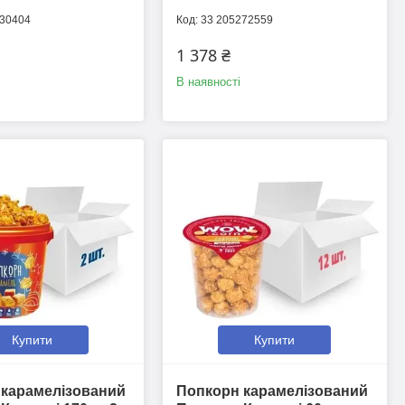
730404
33 205272559
1 378 ₴
В наявності
Купити
Купити
 карамелізований
Попкорн карамелізований