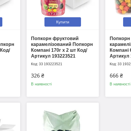
Купити
Попкорн фруктовий
Попкорн
опкорн
карамелізований Попкорн
карамел
 Код/
Компані 170г х 2 шт Код/
Компані 6
Артикул 193223521
Артикул 
33 193223521
33 193
326 ₴
666 ₴
В наявності
В наявності