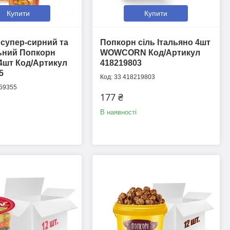
Купити
Купити
супер-сирний та
Попкорн сіль Італьяно 4шт
ьний Попкорн
WOWCORN Код/Артикул
4шт Код/Артикул
418219803
5
33 418219803
59355
177 ₴
В наявності