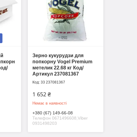
ий
Зерно кукурудзи для
опкорн
попкорну Vogel Premium
Код/
метелик 22.68 кг Код/
Артикул 237081367
33 237081367
1 652 ₴
Немає в наявності
+380 (67) 149-66-08
Телефон 0671496608,Viber
0931498203