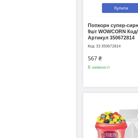
Купити
Попкорн супер-сир
9шт WOWCORN Код/
Артикул 350672814
33 350672814
567 ₴
В наявності