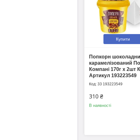
Купити
Попкорн шоколадн
карамелізований П
Компані 170г х 2шт 
Артикул 193223549
33 193223549
310 ₴
В наявності