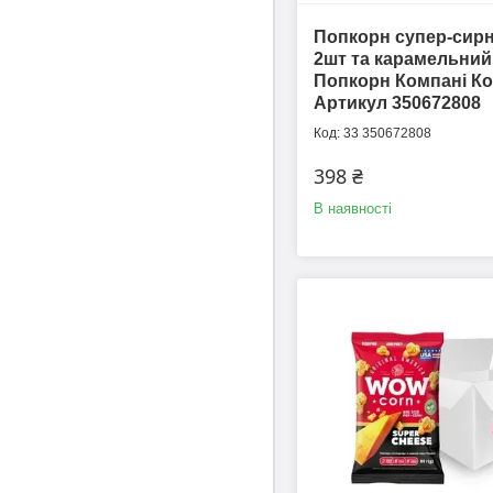
Попкорн супер-сир
2шт та карамельний
Попкорн Компані Ко
Артикул 350672808
33 350672808
398 ₴
В наявності