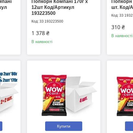
мпані
Попкорн Компані 170г х
Попкорн 
кул
12шт Код/Артикул
шт. Код/
193223500
33 193
33 193223500
310 ₴
1 378 ₴
В наявності
В наявності
Купити