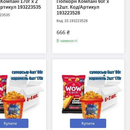
Компані 170г х 2
Попкорн Компані 60г х
Артикул 193223535
12шт. Код/Артикул
193223528
223535
33 193223528
666 ₴
В наявності
Купити
Купити