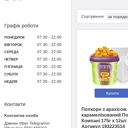
Графік роботи
07:30
22:00
ПОНЕДІЛОК
07:30
22:00
ВІВТОРОК
07:30
22:00
СЕРЕДА
07:30
22:00
ЧЕТВЕР
07:30
22:00
ПʼЯТНИЦЯ
07:30
22:00
СУБОТА
07:30
22:00
НЕДІЛЯ
Купити
Контакти
Попкорн з арахісом
карамелізований П
Компані 175г х 12шт
Дзвінки Viber Telegramm
Артикул 193223514
WhatsApp 0931498203