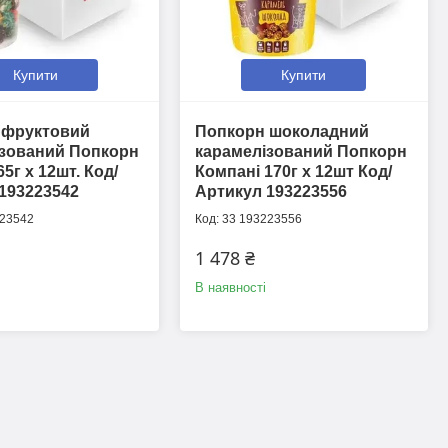
Купити
Купити
 фруктовий
Попкорн шоколадний
ізований Попкорн
карамелізований Попкорн
5г х 12шт. Код/
Компані 170г х 12шт Код/
193223542
Артикул 193223556
223542
33 193223556
1 478 ₴
В наявності