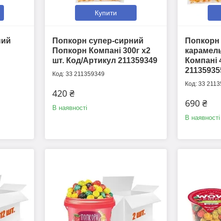
Купити
ний
Попкорн супер-сирний
Попкорн 
Попкорн Компані 300г х2
карамел
шт. Код/Артикул 211359349
Компані 
21135935
33 211359349
33 2113
420 ₴
690 ₴
В наявності
В наявності