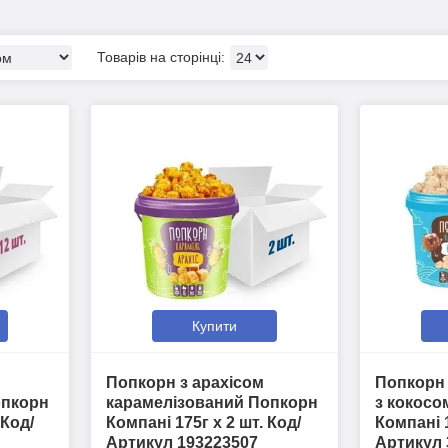
Купити
Попкорн з арахісом
Попкорн
опкорн
карамелізований Попкорн
з кокосо
 Код/
Компані 175г х 2 шт. Код/
Компані 
Артикул 193223507
Артикул 