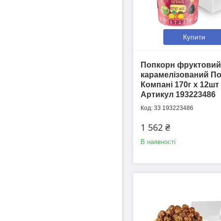
Купити
Попкорн фруктовий
карамелізований П
Компані 170г х 12шт
Артикул 193223486
33 193223486
1 562 ₴
В наявності