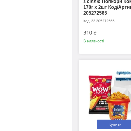
з сіллю Попкорн Ко
170г х 2шт Код/Арти
205272565
33 205272565
310 ₴
В наявності
Купити