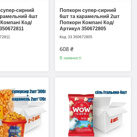
 супер-сирний
Попкорн супер-сирний
арамельний 4шт
6шт та карамельний 2шт
Компані Код/
Попкорн Компані Код/
350672811
Артикул 350672805
72811
33 350672805
608 ₴
В наявності