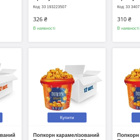
33 193223507
33 340
326 ₴
310 ₴
В наявності
В наявності
Купити
ований
Попкорн карамелізований
Попкорн