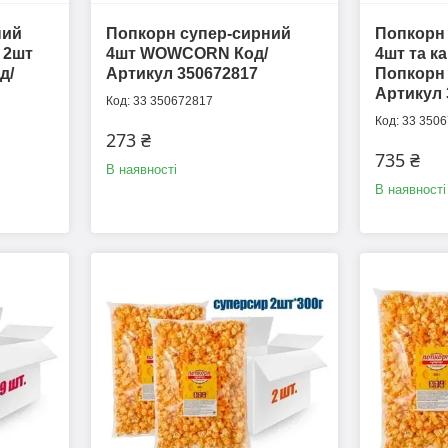
ний
Попкорн супер-сирний
Попкорн
 2шт
4шт WOWCORN Код/
4шт та к
д/
Артикул 350672817
Попкорн 
Артикул 
33 350672817
33 3506
273 ₴
735 ₴
В наявності
В наявності