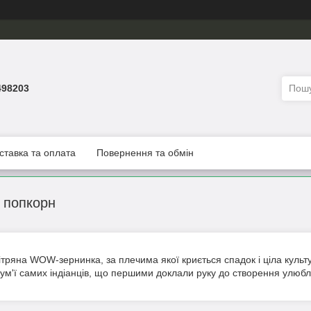
498203
ставка та оплата
Повернення та обмін
 попкорн
ітряна WOW-зернинка, за плечима якої криється спадок і ціла культу
лум'ї самих індіанців, що першими доклали руку до створення улю