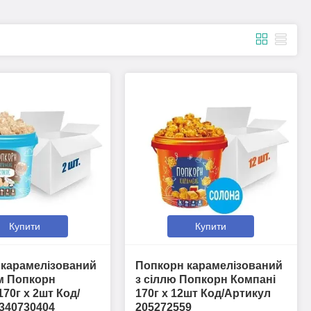
Купити
Купити
 карамелізований
Попкорн карамелізований
м Попкорн
з сіллю Попкорн Компані
170г х 2шт Код/
170г х 12шт Код/Артикул
340730404
205272559