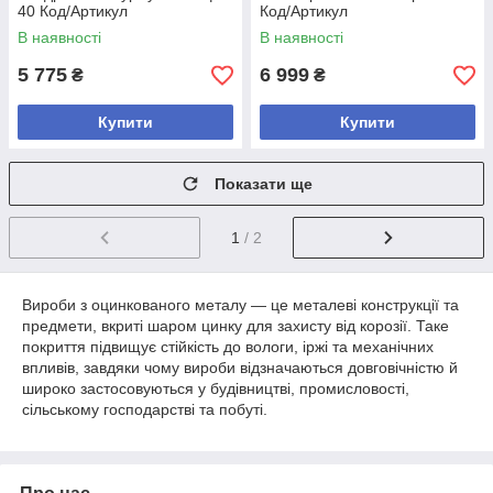
40 Код/Артикул
Код/Артикул
В наявності
В наявності
5 775
6 999
₴
₴
Купити
Купити
Показати ще
1
/ 2
Вироби з оцинкованого металу — це металеві конструкції та
предмети, вкриті шаром цинку для захисту від корозії. Таке
покриття підвищує стійкість до вологи, іржі та механічних
впливів, завдяки чому вироби відзначаються довговічністю й
широко застосовуються у будівництві, промисловості,
сільському господарстві та побуті.