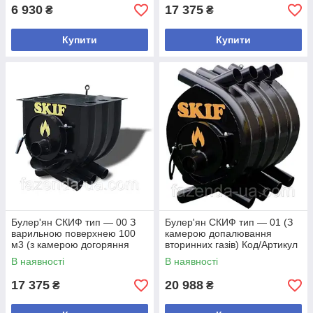
6 930
17 375
₴
₴
Купити
Купити
Булер'ян СКИФ тип — 00 З
Булер'ян СКИФ тип — 01 (З
варильною поверхнею 100
камерою допалювання
м3 (з камерою догоряння
вторинних газів) Код/Артикул
вторинних газів) Код/Артикул
В наявності
В наявності
17 375
20 988
₴
₴