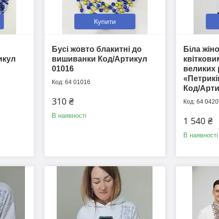
Купити
Бусі жовто блакитні до
Біла жін
икул
вишиванки Код/Артикул
квіткови
01016
великих 
«Петрикі
64 01016
Код/Арти
310 ₴
64 0420
В наявності
1 540 ₴
В наявності