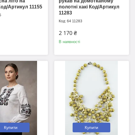
сна літо на
рукав на домотканому
од/Артикул 11155
полотні хакі Код/Артикул
11283
5
64 11283
2 170 ₴
В наявності
Купити
Купити