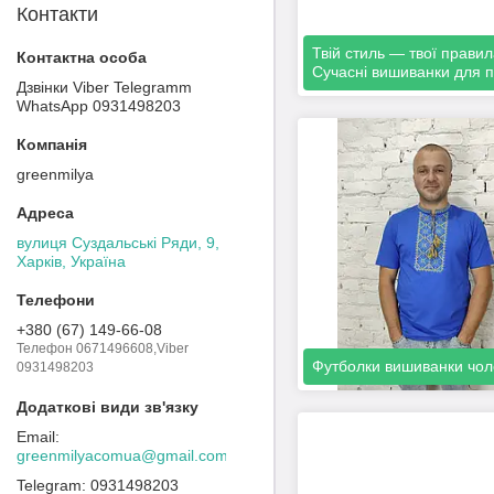
Контакти
Твій стиль — твої правил
Сучасні вишиванки для пі
Дзвінки Viber Telegramm
WhatsApp 0931498203
greenmilya
вулиця Суздальські Ряди, 9,
Харків, Україна
+380 (67) 149-66-08
Телефон 0671496608,Viber
Футболки вишиванки чоло
0931498203
greenmilyacomua@gmail.com
0931498203