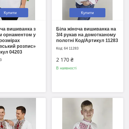
Купити
Купити
оча вишиванка з
Біла жіноча вишиванка на
м орнаментом у
3/4 рукав на домотканому
розмірах
полотні Код/Артикул 11283
вський розпис»
64 11283
кул 04203
2 170 ₴
3
В наявності