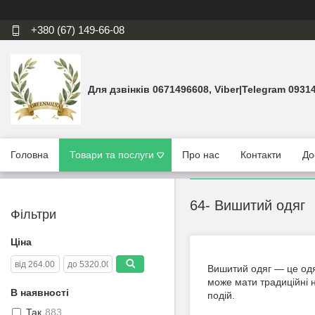
+380 (67) 149-66-08
Для дзвінків 0671496608, Viber|Telegram 0931
Головна
Товари та послуги
Про нас
Контакти
До
64- Вишитий одяг
Фільтри
Ціна
Вишитий одяг — це одя
може мати традиційні н
В наявності
подій.
Так
883