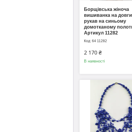
Борщівська жіноча
вишиванка на довг
рукав на синьому
домотканому полотн
Артикул 11282
64 11282
2 170 ₴
В наявності