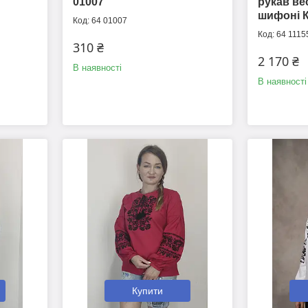
01007
рукав ве
шифоні К
64 01007
64 1115
310 ₴
2 170 ₴
В наявності
В наявності
Купити