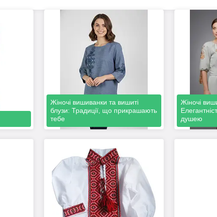
Жіночі вишиванки та вишиті
Жіночі виши
блузи: Традиції, що прикрашають
Елегантніст
тебе
душею