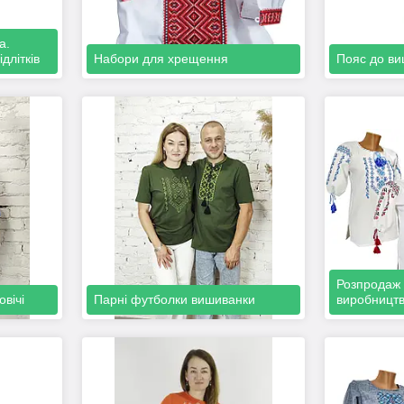
а.
длітків
Набори для хрещення
Пояс до ви
Розпродаж 
вічі
Парні футболки вишиванки
виробницт