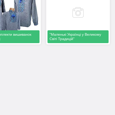
мплекти вишиванок
"Маленькі Українці у Великому
k
Світі Традицій"