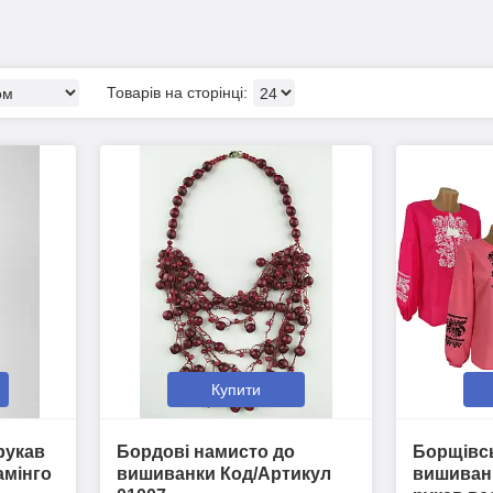
Купити
 рукав
Бордові намисто до
Борщівсь
амінго
вишиванки Код/Артикул
вишиванк