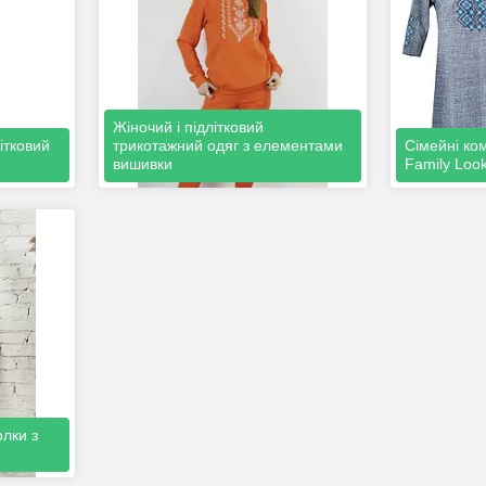
Жіночий і підлітковий
ітковий
трикотажний одяг з елементами
Сімейні ко
вишивки
Family Loo
олки з