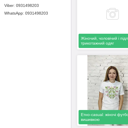
0931498203
0931498203
Жіночий, чоловічий і підл
трикотажний одяг
Етно-casual: жіночі футб
вишивкою