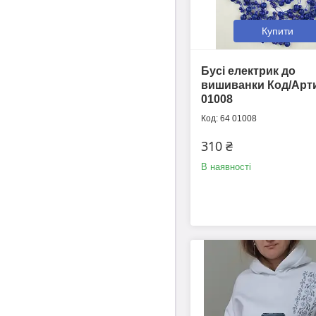
Купити
Бусі електрик до
вишиванки Код/Арт
01008
64 01008
310 ₴
В наявності