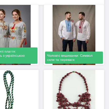
ті плаття:
ь з українською
Чоловічі вишиванки: Символ
сили та переваги