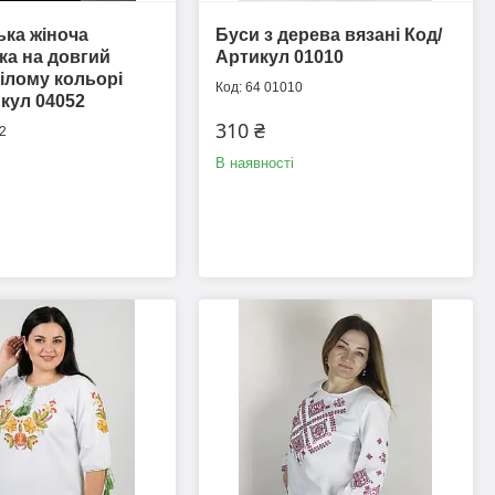
ка жіноча
Буси з дерева вязані Код/
а на довгий
Артикул 01010
білому кольорі
64 01010
кул 04052
310 ₴
2
В наявності