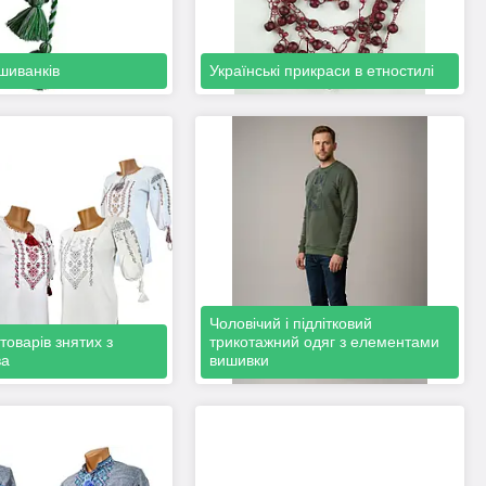
шиванків
Українські прикраси в етностилі
Чоловічий і підлітковий
товарів знятих з
трикотажний одяг з елементами
ва
вишивки