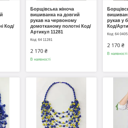
Борщівська жіноча
Борщівсь
ий
вишиванка на довгий
вишиванк
рукав на червоному
рукав у 
і Код/
домотканому полотні Код/
Код/Арти
Артикул 11281
64 0405
64 11281
2 170 ₴
2 170 ₴
В наявності
В наявності