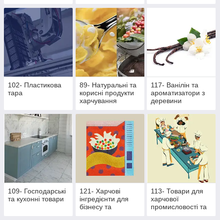
основі екстрактів
продукти
стевії
102- Пластикова
89- Натуральні та
117- Ванілін та
тара
корисні продукти
ароматизатори з
харчування
деревини
109- Господарські
121- Харчові
113- Товари для
та кухонні товари
інгредієнти для
харчової
бізнесу та
промисловості та
виробництва
ресторанного