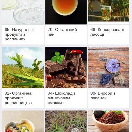
65- Натуральні
70- Органічний
66- Консервовані
продукти з
чай
ласощі
рослинних
інгредієнтів
92- Органічна
94- Шоколад з
98- Вироби з
продукція
винятковим
лаванди
рослинництва
смаком і
ароматом