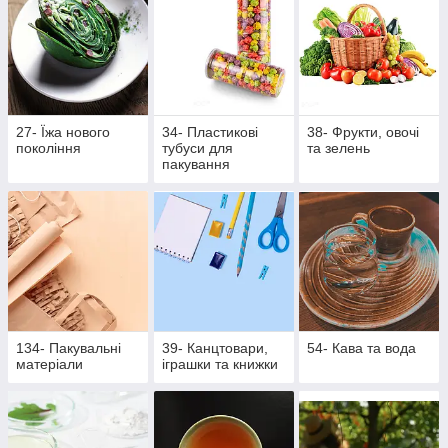
27- Їжа нового
34- Пластикові
38- Фрукти, овочі
покоління
тубуси для
та зелень
пакування
134- Пакувальні
39- Канцтовари,
54- Кава та вода
матеріали
іграшки та книжки