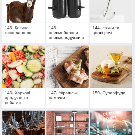
143- Козине
145-
144- свічки та
господарство
пневмобалони
цікаві речі
пневмоподушки в
пружини
146- Харчові
147- Українські
150- Суперфуди
продукти та
намазки
добавки