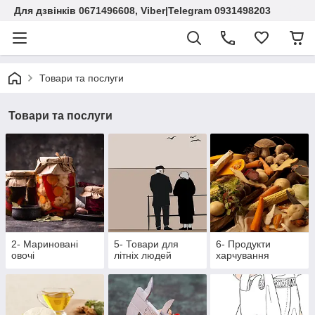
Для дзвінків 0671496608, Viber|Telegram 0931498203
Товари та послуги
Товари та послуги
2- Мариновані
5- Товари для
6- Продукти
овочі
літніх людей
харчування