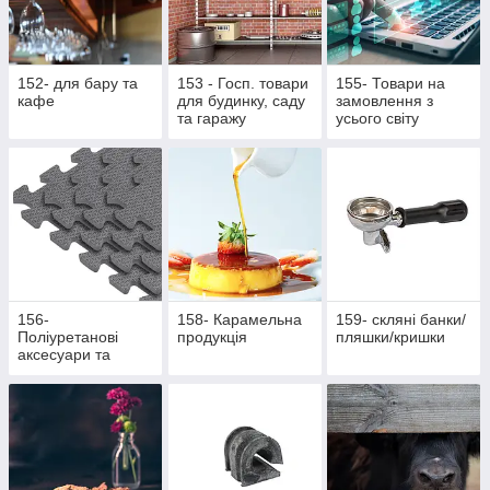
152- для бару та
153 - Госп. товари
155- Товари на
кафе
для будинку, саду
замовлення з
та гаражу
усього світу
156-
158- Карамельна
159- скляні банки/
Поліуретанові
продукція
пляшки/кришки
аксесуари та
жетони