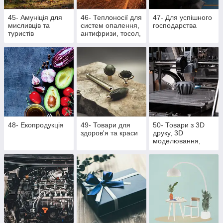
45- Амуніція для
46- Теплоносії для
47- Для успішного
мисливців та
систем опалення,
господарства
туристів
антифризи, тосол,
розпалювачі для
багаття, активна
піна
48- Екопродукція
49- Товари для
50- Товари з 3D
здоров'я та краси
друку, 3D
моделювання,
литті поліуретану
та литті під тиском