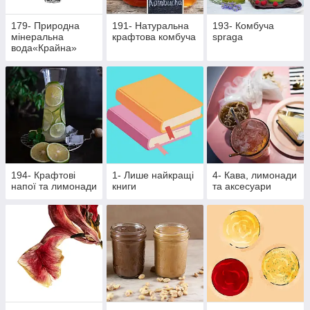
179- Природна
191- Натуральна
193- Комбуча
мінеральна
крафтова комбуча
spraga
вода«Крайна»
194- Крафтові
1- Лише найкращі
4- Кава, лимонади
напої та лимонади
книги
та аксесуари