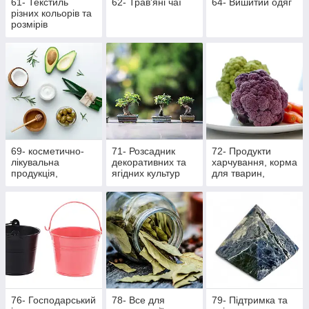
61- Текстиль
62- Трав'яні чаї
64- Вишитий одяг
різних кольорів та
розмірів
69- косметично-
71- Розсадник
72- Продукти
лікувальна
декоративних та
харчування, корма
продукція,
ягідних культур
для тварин,
масажна
вироби ручної
роботи
76- Господарський
78- Все для
79- Підтримка та