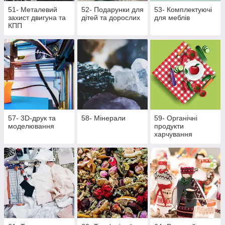
51- Металевий
52- Подарунки для
53- Комплектуючі
захист двигуна та
дітей та дорослих
для меблів
КПП
57- 3D-друк та
58- Мінерали
59- Органічні
моделювання
продукти
харчування