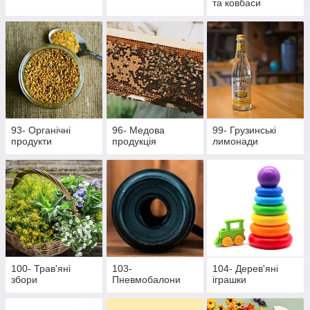
та ковбаси
93- Органічні
96- Медова
99- Грузинські
продукти
продукція
лимонади
100- Трав'яні
103-
104- Дерев'яні
збори
Пневмобалони
іграшки