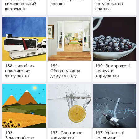
вимірювальний
ласощі
натурального
інструмент
сланцю
188- виробник
189-
190- Заморожені
пластикових
Облаштування
продукти
заглушок та
дому та саду.
харчування
ритуальної
Здорове
фурнітури
харчування
192-
195- Cпортивне
197- Унікальні
Землеробство
харчування
подарунки