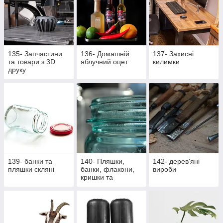
135- Запчастини
136- Домашній
137- Захисні
та товари з 3D
яблучний оцет
килимки
друку
139- банки та
140- Пляшки,
142- дерев'яні
пляшки скляні
банки, флакони,
вироби
кришки та
насадки,
аксесуари,
закупорщики