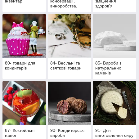
інвентар
консервації,
зміцнення
виноробства,
здоров'я
пивоваріння
80- товари для
84- Весільні та
85- Вироби з
кондитерів
святкові товари
натуральних
каменів
87- Коктейльні
90- Кондитерські
91- Для
напої
вироби
виготовлення сиру