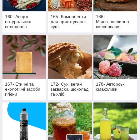
160- Асорті
165- Компоненти
166-
натуральних
для приготуванні
М'ясо‑рослинна
солодощів
суші
консервація
167- Етичні та
172- Сухі веган
178- Авторські
екологічні засоби
закваски, шоколад
смаколики
гігієни
та хліб