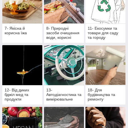
7- Якісна й
8- Природні
11- Екосумки та
корисна їжа
засоби очищення
товари для саду
води, корисні
та городу
крупи та насіння
12- Від диких
13-
18- Для
бджіл мед та
Автодіагностика та
будівництва та
продукти
вимірювальне
ремонту
бджільництва
обладнання