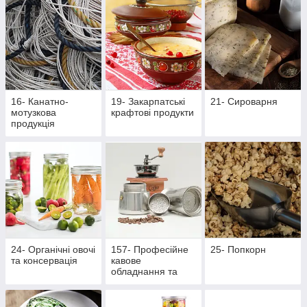
16- Канатно-
19- Закарпатські
21- Сироварня
мотузкова
крафтові продукти
продукція
24- Органічні овочі
157- Професійне
25- Попкорн
та консервація
кавове
обладнання та
аксесуари