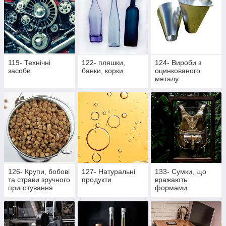
119- Технічні
122- пляшки,
124- Вироби з
засоби
банки, корки
оцинкованого
металу
126- Крупи, бобові
127- Натуральні
133- Сумки, що
та страви зручного
продукти
вражають
приготування
формами