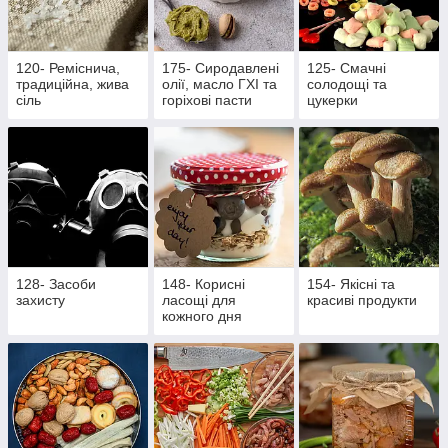
120- Реміснича,
175- Сиродавлені
125- Смачні
традиційна, жива
олії, масло ГХІ та
солодощі та
сіль
горіхові пасти
цукерки
128- Засоби
148- Корисні
154- Якісні та
захисту
ласощі для
красиві продукти
кожного дня