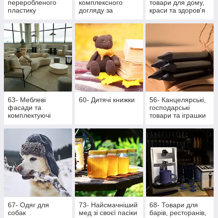
переробленого
комплексного
товари для дому,
пластику
догляду за
краси та здоров'я
ротовою
порожниною
63- Меблеві
60- Дитячі книжки
56- Канцелярські,
фасади та
господарські
комплектуючі
товари та іграшки
67- Одяг для
73- Найсмачніший
68- Товари для
собак
мед зі своєї пасіки
барів, ресторанів,