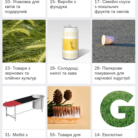
10- Упаковка для
15- Вироби з
17- Сімейні соуси
квітів та
фундука
з локальних
подарунків
фруктів та овочів
23- Товари з
26- Солодощі,
28- Паперове
зернових та
напої та кава
пакування для
олійних культур
харчової індустрії
31- Меблі з
55- Товари для
14- Екологічні