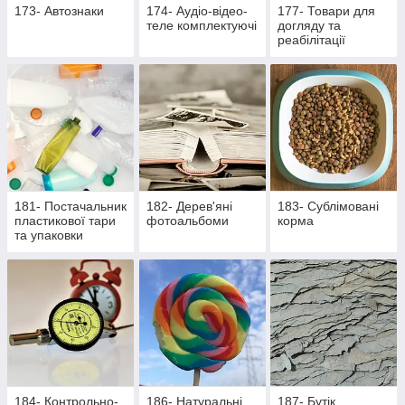
173- Автознаки
174- Аудіо-відео-
177- Товари для
теле комплектуючі
догляду та
реабілітації
лежачих хворих та
активних пацієнтів
181- Постачальник
182- Дерев'яні
183- Сублімовані
пластикової тари
фотоальбоми
корма
та упаковки
184- Контрольно-
186- Натуральні
187- Бутік