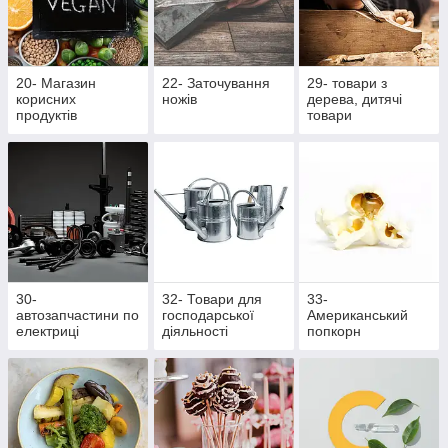
20- Магазин
22- Заточування
29- товари з
корисних
ножів
дерева, дитячі
продуктів
товари
30-
32- Товари для
33-
автозапчастини по
господарської
Американський
електриці
діяльності
попкорн