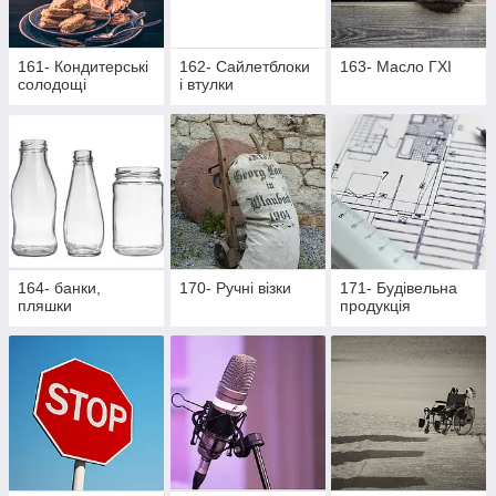
161- Кондитерські
162- Cайлетблоки
163- Масло ГХІ
солодощі
і втулки
164- банки,
170- Ручні візки
171- Будівельна
пляшки
продукція