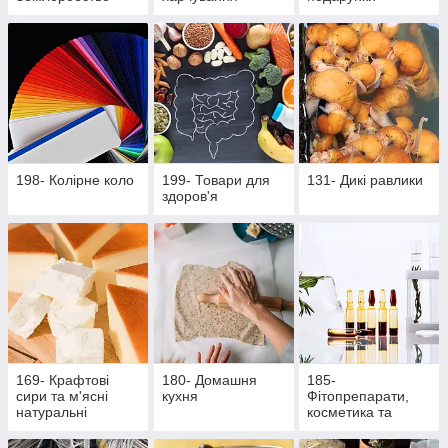
198- Колірне коло
199- Товари для
131- Дикі равлики
здоров'я
169- Крафтові
180- Домашня
185-
сири та м'ясні
кухня
Фітопрепарати,
натуральні
косметика та
делікатеси
продукти