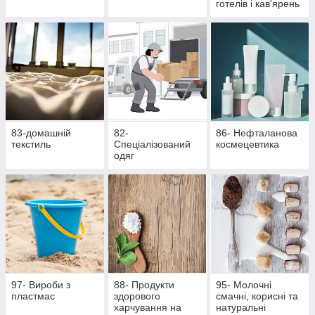
готелів і кав'ярень
83-домашній
82-
86- Нефталанова
текстиль
Спеціалізований
космецевтика
одяг
97- Вироби з
88- Продукти
95- Молочні
пластмас
здорового
смачні, корисні та
харчування на
натуральні