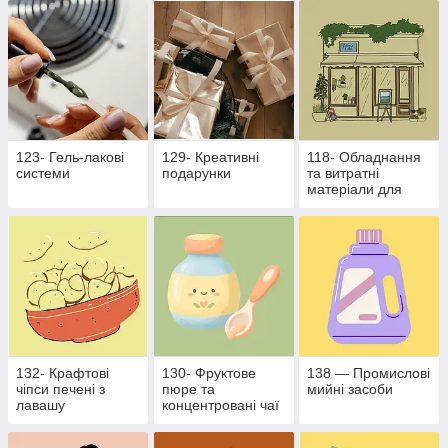
бізнесу
123- Гель-лакові
129- Креативні
118- Обладнання
системи
подарунки
та витратні
матеріали для
харчової
промисловості
132- Крафтові
130- Фруктове
138 — Промислові
чіпси печені з
пюре та
мийні засоби
лавашу
концентровані чаї