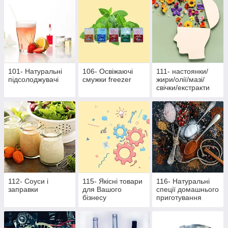
101- Натуральні
106- Освіжаючі
111- настоянки/
підсолоджувачі
смужки freezer
жири/олії/мазі/
свічки/екстракти
112- Соуси і
115- Якісні товари
116- Натуральні
заправки
для Вашого
спеції домашнього
бізнесу
приготування