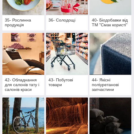
35- Рослинна
36- Солодощі
40- Біодобавки від
продукція
ТМ "Смак користі"
42- Обладнання
43- Побутові
44- Якісні
для салонів тату і
товари
поліуретанові
салонів краси
запчастини