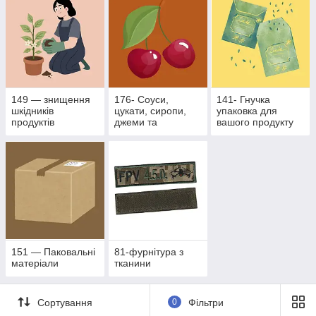
149 — знищення
176- Соуси,
141- Гнучка
шкідників
цукати, сиропи,
упаковка для
продуктів
джеми та
вашого продукту
рослинного
фруктово- ягідні
походження
наповнювачі
151 — Паковальні
81-фурнітура з
матеріали
тканини
Сортування
0
Фільтри