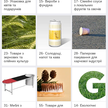
10- Упаковка для
15- Вироби з
17- Сімейні соуси
квітів та
фундука
з локальних
подарунків
фруктів та овочів
23- Товари з
26- Солодощі,
28- Паперове
зернових та
напої та кава
пакування для
олійних культур
харчової індустрії
31- Меблі з
55- Товари для
14- Екологічні