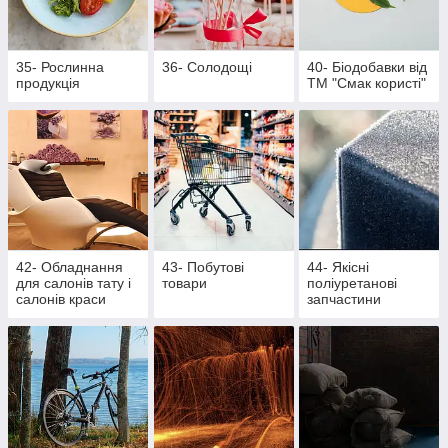
35- Рослинна
36- Солодощі
40- Біодобавки від
продукція
ТМ "Смак користі"
42- Обладнання
43- Побутові
44- Якісні
для салонів тату і
товари
поліуретанові
салонів краси
запчастини