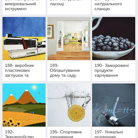
вимірювальний
ласощі
натурального
інструмент
сланцю
188- виробник
189-
190- Заморожені
пластикових
Облаштування
продукти
заглушок та
дому та саду.
харчування
ритуальної
Здорове
фурнітури
харчування
192-
195- Cпортивне
197- Унікальні
Землеробство
харчування
подарунки