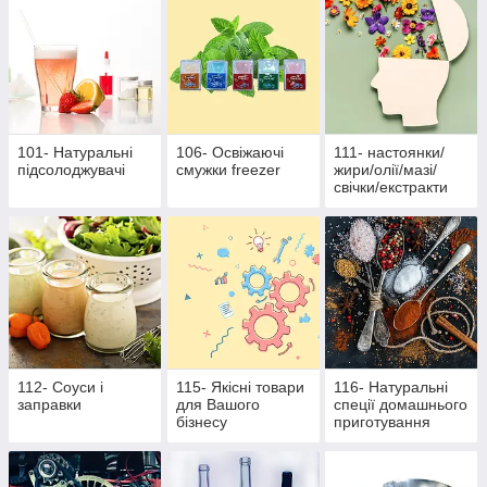
101- Натуральні
106- Освіжаючі
111- настоянки/
підсолоджувачі
смужки freezer
жири/олії/мазі/
свічки/екстракти
112- Соуси і
115- Якісні товари
116- Натуральні
заправки
для Вашого
спеції домашнього
бізнесу
приготування