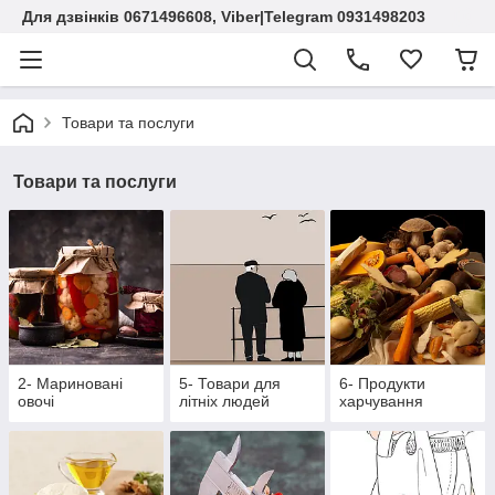
Для дзвінків 0671496608, Viber|Telegram 0931498203
Товари та послуги
Товари та послуги
2- Мариновані
5- Товари для
6- Продукти
овочі
літніх людей
харчування