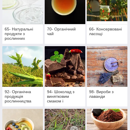
65- Натуральні
70- Органічний
66- Консервовані
продукти з
чай
ласощі
рослинних
інгредієнтів
92- Органічна
94- Шоколад з
98- Вироби з
продукція
винятковим
лаванди
рослинництва
смаком і
ароматом