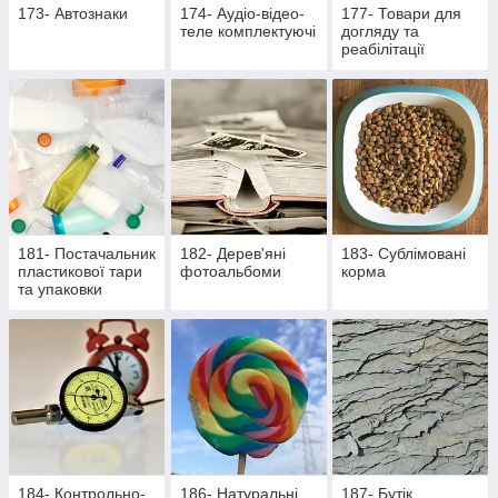
173- Автознаки
174- Аудіо-відео-
177- Товари для
теле комплектуючі
догляду та
реабілітації
лежачих хворих та
активних пацієнтів
181- Постачальник
182- Дерев'яні
183- Сублімовані
пластикової тари
фотоальбоми
корма
та упаковки
184- Контрольно-
186- Натуральні
187- Бутік