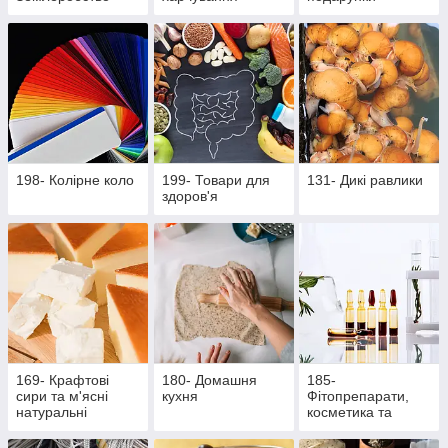
198- Колірне коло
199- Товари для
131- Дикі равлики
здоров'я
169- Крафтові
180- Домашня
185-
сири та м'ясні
кухня
Фітопрепарати,
натуральні
косметика та
делікатеси
продукти