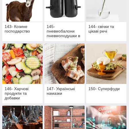
143- Козине
145-
144- свічки та
господарство
пневмобалони
цікаві речі
пневмоподушки в
пружини
146- Харчові
147- Українські
150- Суперфуди
продукти та
намазки
добавки