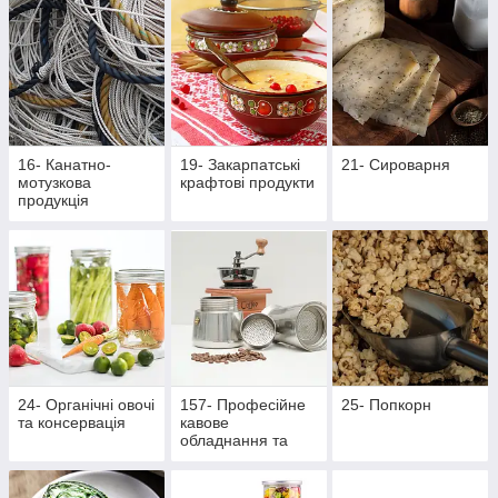
16- Канатно-
19- Закарпатські
21- Сироварня
мотузкова
крафтові продукти
продукція
24- Органічні овочі
157- Професійне
25- Попкорн
та консервація
кавове
обладнання та
аксесуари