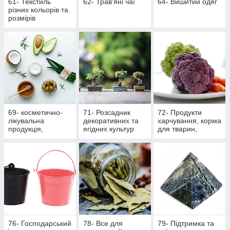
61- Текстиль
62- Трав'яні чаї
64- Вишитий одяг
різних кольорів та
розмірів
69- косметично-
71- Розсадник
72- Продукти
лікувальна
декоративних та
харчування, корма
продукція,
ягідних культур
для тварин,
масажна
вироби ручної
роботи
76- Господарський
78- Все для
79- Підтримка та