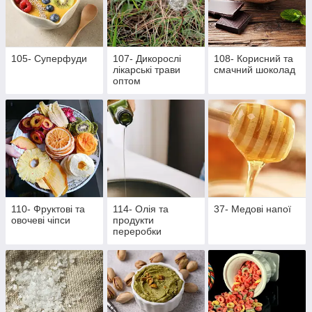
105- Суперфуди
107- Дикорослі
108- Корисний та
лікарські трави
смачний шоколад
оптом
110- Фруктові та
114- Олія та
37- Медові напої
овочеві чіпси
продукти
переробки