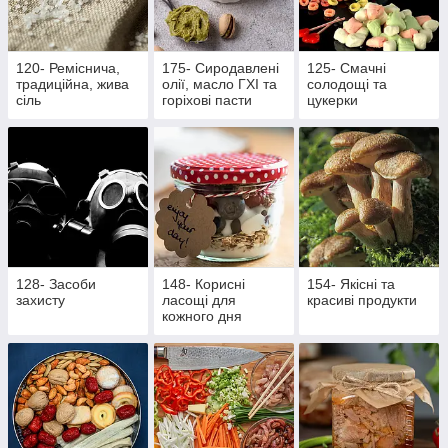
120- Реміснича,
175- Сиродавлені
125- Смачні
традиційна, жива
олії, масло ГХІ та
солодощі та
сіль
горіхові пасти
цукерки
128- Засоби
148- Корисні
154- Якісні та
захисту
ласощі для
красиві продукти
кожного дня