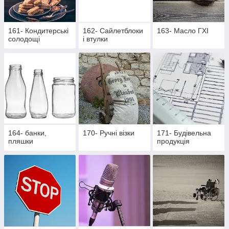
161- Кондитерські
162- Cайлетблоки
163- Масло ГХІ
солодощі
і втулки
164- банки,
170- Ручні візки
171- Будівельна
пляшки
продукція