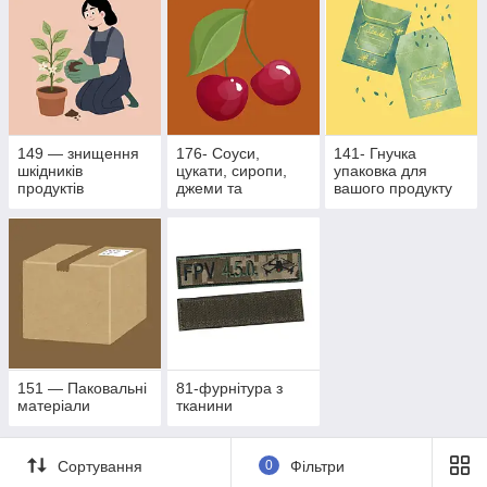
149 — знищення
176- Соуси,
141- Гнучка
шкідників
цукати, сиропи,
упаковка для
продуктів
джеми та
вашого продукту
рослинного
фруктово- ягідні
походження
наповнювачі
151 — Паковальні
81-фурнітура з
матеріали
тканини
Сортування
0
Фільтри