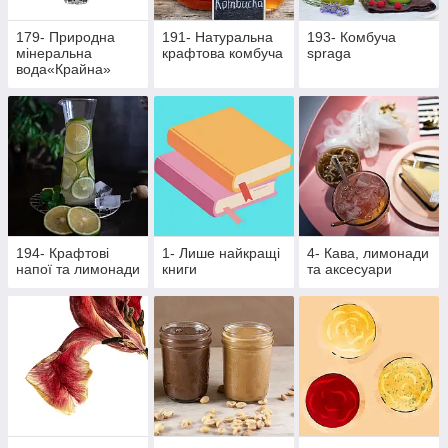
179- Природна
191- Натуральна
193- Комбуча
мінеральна
крафтова комбуча
spraga
вода«Крайна»
194- Крафтові
1- Лише найкращі
4- Кава, лимонади
напої та лимонади
книги
та аксесуари