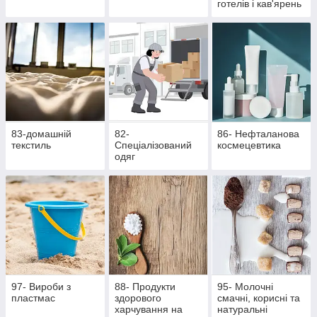
готелів і кав'ярень
83-домашній
82-
86- Нефталанова
текстиль
Спеціалізований
космецевтика
одяг
97- Вироби з
88- Продукти
95- Молочні
пластмас
здорового
смачні, корисні та
харчування на
натуральні