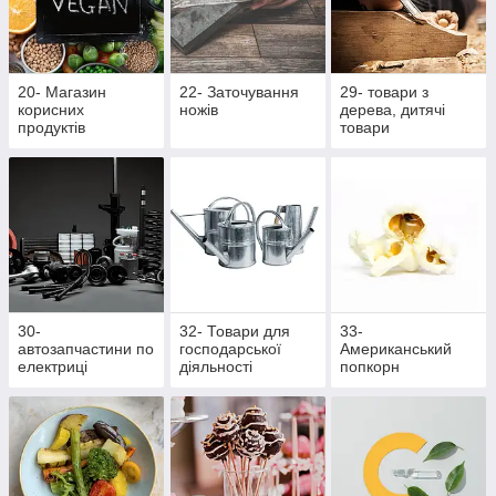
20- Магазин
22- Заточування
29- товари з
корисних
ножів
дерева, дитячі
продуктів
товари
30-
32- Товари для
33-
автозапчастини по
господарської
Американський
електриці
діяльності
попкорн