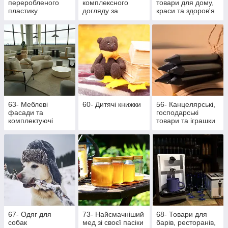
переробленого
комплексного
товари для дому,
пластику
догляду за
краси та здоров'я
ротовою
порожниною
63- Меблеві
60- Дитячі книжки
56- Канцелярські,
фасади та
господарські
комплектуючі
товари та іграшки
67- Одяг для
73- Найсмачніший
68- Товари для
собак
мед зі своєї пасіки
барів, ресторанів,