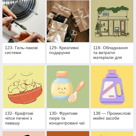
бізнесу
123- Гель-лакові
129- Креативні
118- Обладнання
системи
подарунки
та витратні
матеріали для
харчової
промисловості
132- Крафтові
130- Фруктове
138 — Промислові
чіпси печені з
пюре та
мийні засоби
лавашу
концентровані чаї