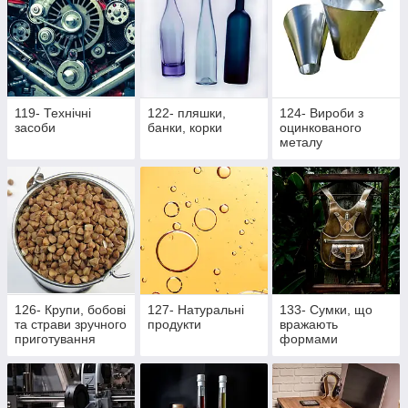
119- Технічні
122- пляшки,
124- Вироби з
засоби
банки, корки
оцинкованого
металу
126- Крупи, бобові
127- Натуральні
133- Сумки, що
та страви зручного
продукти
вражають
приготування
формами