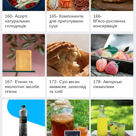
160- Асорті
165- Компоненти
166-
натуральних
для приготуванні
М'ясо‑рослинна
солодощів
суші
консервація
167- Етичні та
172- Сухі веган
178- Авторські
екологічні засоби
закваски, шоколад
смаколики
гігієни
та хліб