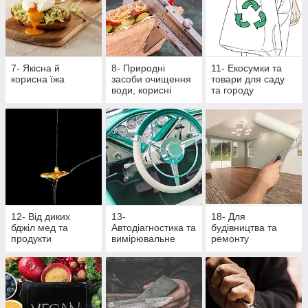
7- Якісна й
8- Природні
11- Екосумки та
корисна їжа
засоби очищення
товари для саду
води, корисні
та городу
крупи та насіння
12- Від диких
13-
18- Для
бджіл мед та
Автодіагностика та
будівництва та
продукти
вимірювальне
ремонту
бджільництва
обладнання