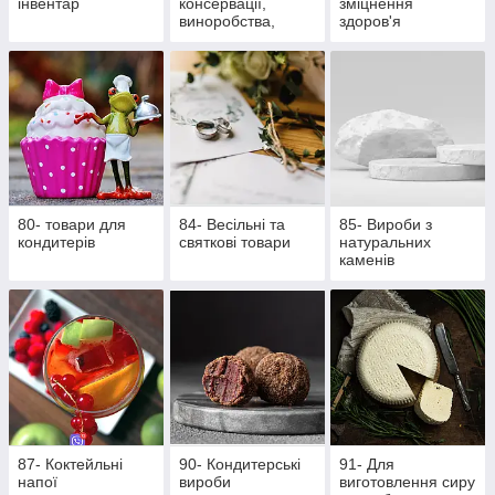
інвентар
консервації,
зміцнення
виноробства,
здоров'я
пивоваріння
80- товари для
84- Весільні та
85- Вироби з
кондитерів
святкові товари
натуральних
каменів
87- Коктейльні
90- Кондитерські
91- Для
напої
вироби
виготовлення сиру