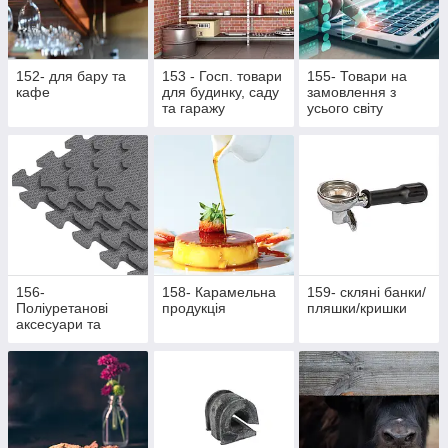
152- для бару та
153 - Госп. товари
155- Товари на
кафе
для будинку, саду
замовлення з
та гаражу
усього світу
156-
158- Карамельна
159- скляні банки/
Поліуретанові
продукція
пляшки/кришки
аксесуари та
жетони