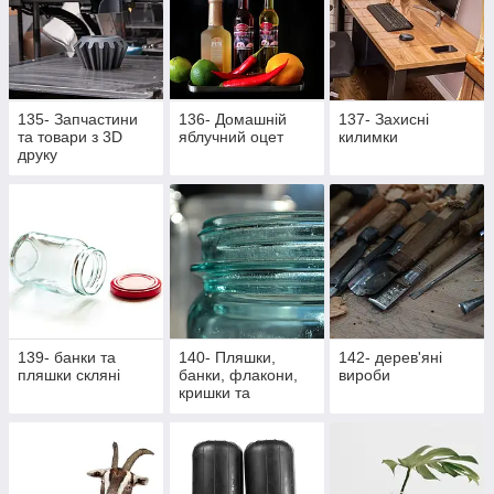
135- Запчастини
136- Домашній
137- Захисні
та товари з 3D
яблучний оцет
килимки
друку
139- банки та
140- Пляшки,
142- дерев'яні
пляшки скляні
банки, флакони,
вироби
кришки та
насадки,
аксесуари,
закупорщики