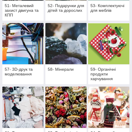
51- Металевий
52- Подарунки для
53- Комплектуючі
захист двигуна та
дітей та дорослих
для меблів
КПП
57- 3D-друк та
58- Мінерали
59- Органічні
моделювання
продукти
харчування