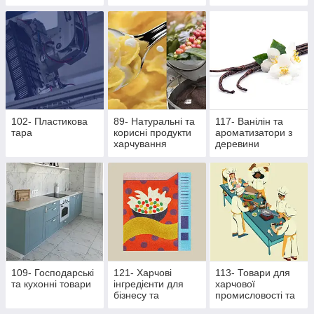
основі екстрактів
продукти
стевії
102- Пластикова
89- Натуральні та
117- Ванілін та
тара
корисні продукти
ароматизатори з
харчування
деревини
109- Господарські
121- Харчові
113- Товари для
та кухонні товари
інгредієнти для
харчової
бізнесу та
промисловості та
виробництва
ресторанного