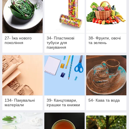
27- Їжа нового
34- Пластикові
38- Фрукти, овочі
покоління
тубуси для
та зелень
пакування
134- Пакувальні
39- Канцтовари,
54- Кава та вода
матеріали
іграшки та книжки