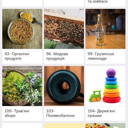
та ковбаси
93- Органічні
96- Медова
99- Грузинські
продукти
продукція
лимонади
100- Трав'яні
103-
104- Дерев'яні
збори
Пневмобалони
іграшки