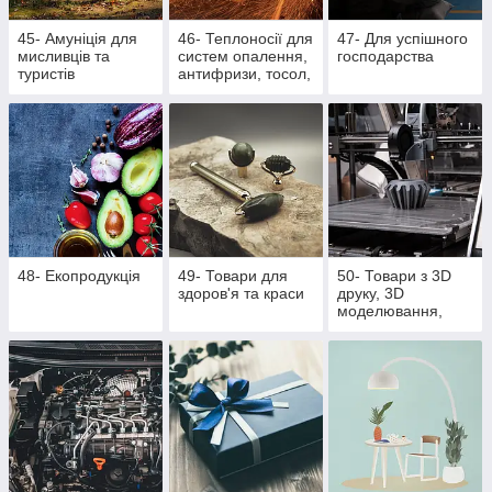
45- Амуніція для
46- Теплоносії для
47- Для успішного
мисливців та
систем опалення,
господарства
туристів
антифризи, тосол,
розпалювачі для
багаття, активна
піна
48- Екопродукція
49- Товари для
50- Товари з 3D
здоров'я та краси
друку, 3D
моделювання,
литті поліуретану
та литті під тиском