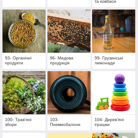
та ковбаси
93- Органічні
96- Медова
99- Грузинські
продукти
продукція
лимонади
100- Трав'яні
103-
104- Дерев'яні
збори
Пневмобалони
іграшки