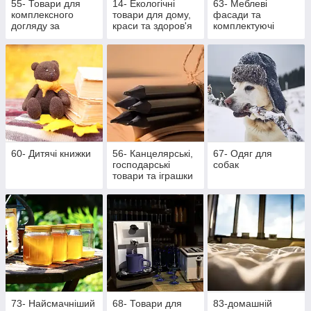
55- Товари для
14- Екологічні
63- Меблеві
комплексного
товари для дому,
фасади та
догляду за
краси та здоров'я
комплектуючі
ротовою
порожниною
60- Дитячі книжки
56- Канцелярські,
67- Одяг для
господарські
собак
товари та іграшки
73- Найсмачніший
68- Товари для
83-домашній