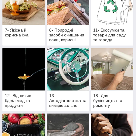
7- Якісна й
8- Природні
11- Екосумки та
корисна їжа
засоби очищення
товари для саду
води, корисні
та городу
крупи та насіння
12- Від диких
13-
18- Для
бджіл мед та
Автодіагностика та
будівництва та
продукти
вимірювальне
ремонту
бджільництва
обладнання