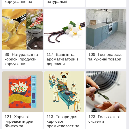
харчування на
натуральні
основі екстрактів
продукти
стевії
89- Натуральні та
117- Ванілін та
109- Господарські
корисні продукти
ароматизатори з
та кухонні товари
харчування
деревини
121- Харчові
113- Товари для
123- Гель-лакові
інгредієнти для
харчової
системи
бізнесу та
промисловості та