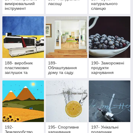
вимірювальний
ласощі
натурального
інструмент
сланцю
188- виробник
189-
190- Заморожені
пластикових
Облаштування
продукти
заглушок та
дому та саду.
харчування
ритуальної
Здорове
фурнітури
харчування
192-
195- Cпортивне
197- Унікальні
Землеробство
харчування
подарунки