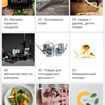
20- Магазин
22- Заточування
29- товари з
корисних
ножів
дерева, дитячі
продуктів
товари
30-
32- Товари для
33-
автозапчастини по
господарської
Американський
електриці
діяльності
попкорн