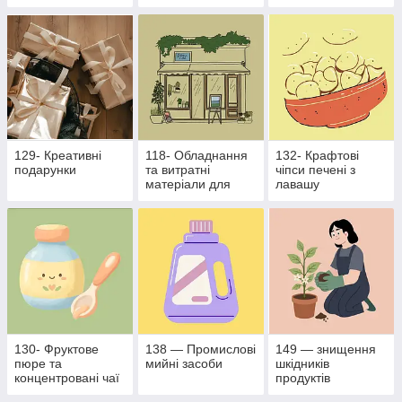
виробництва
ресторанного
бізнесу
129- Креативні
118- Обладнання
132- Крафтові
подарунки
та витратні
чіпси печені з
матеріали для
лавашу
харчової
промисловості
130- Фруктове
138 — Промислові
149 — знищення
пюре та
мийні засоби
шкідників
концентровані чаї
продуктів
рослинного