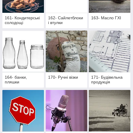
161- Кондитерські
162- Cайлетблоки
163- Масло ГХІ
солодощі
і втулки
164- банки,
170- Ручні візки
171- Будівельна
пляшки
продукція