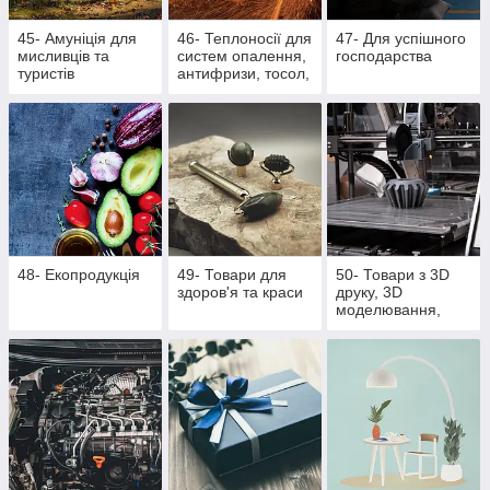
45- Амуніція для
46- Теплоносії для
47- Для успішного
мисливців та
систем опалення,
господарства
туристів
антифризи, тосол,
розпалювачі для
багаття, активна
піна
48- Екопродукція
49- Товари для
50- Товари з 3D
здоров'я та краси
друку, 3D
моделювання,
литті поліуретану
та литті під тиском