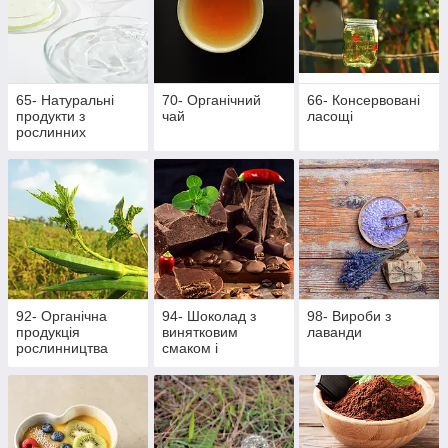
65- Натуральні
70- Органічний
66- Консервовані
продукти з
чай
ласощі
рослинних
інгредієнтів
92- Органічна
94- Шоколад з
98- Вироби з
продукція
винятковим
лаванди
рослинництва
смаком і
ароматом