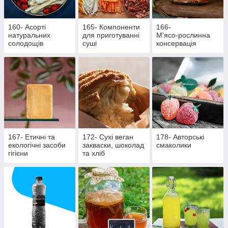
160- Асорті
165- Компоненти
166-
натуральних
для приготуванні
М'ясо‑рослинна
солодощів
суші
консервація
167- Етичні та
172- Сухі веган
178- Авторські
екологічні засоби
закваски, шоколад
смаколики
гігієни
та хліб