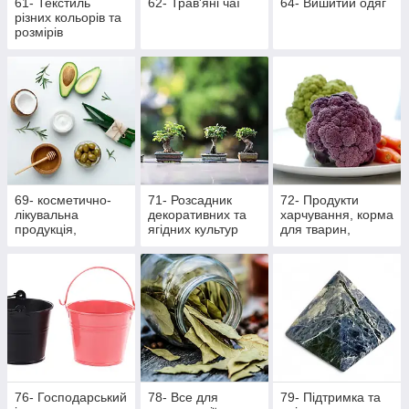
61- Текстиль
62- Трав'яні чаї
64- Вишитий одяг
різних кольорів та
розмірів
69- косметично-
71- Розсадник
72- Продукти
лікувальна
декоративних та
харчування, корма
продукція,
ягідних культур
для тварин,
масажна
вироби ручної
роботи
76- Господарський
78- Все для
79- Підтримка та