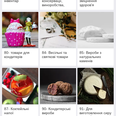
інвентар
консервації,
зміцнення
виноробства,
здоров'я
пивоваріння
80- товари для
84- Весільні та
85- Вироби з
кондитерів
святкові товари
натуральних
каменів
87- Коктейльні
90- Кондитерські
91- Для
напої
вироби
виготовлення сиру