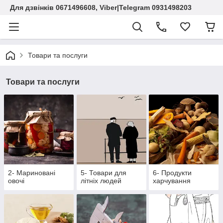
Для дзвінків 0671496608, Viber|Telegram 0931498203
Товари та послуги
Товари та послуги
2- Мариновані
5- Товари для
6- Продукти
овочі
літніх людей
харчування