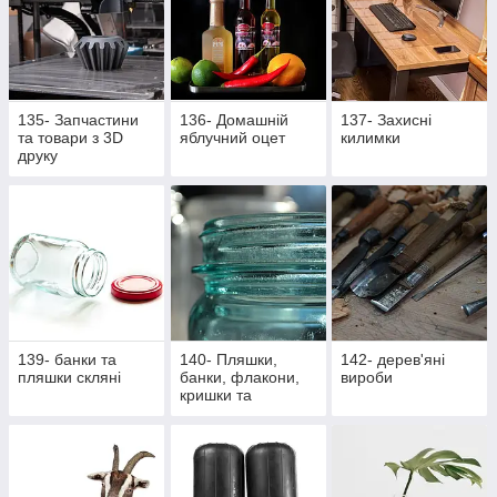
135- Запчастини
136- Домашній
137- Захисні
та товари з 3D
яблучний оцет
килимки
друку
139- банки та
140- Пляшки,
142- дерев'яні
пляшки скляні
банки, флакони,
вироби
кришки та
насадки,
аксесуари,
закупорщики