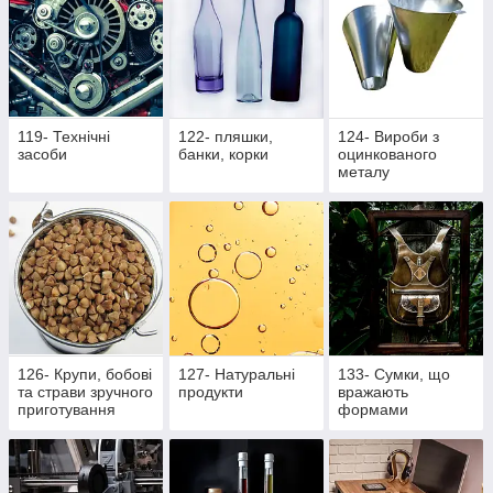
119- Технічні
122- пляшки,
124- Вироби з
засоби
банки, корки
оцинкованого
металу
126- Крупи, бобові
127- Натуральні
133- Сумки, що
та страви зручного
продукти
вражають
приготування
формами