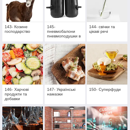
143- Козине
145-
144- свічки та
господарство
пневмобалони
цікаві речі
пневмоподушки в
пружини
146- Харчові
147- Українські
150- Суперфуди
продукти та
намазки
добавки