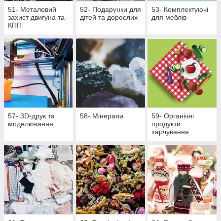
51- Металевий
52- Подарунки для
53- Комплектуючі
захист двигуна та
дітей та дорослих
для меблів
КПП
57- 3D-друк та
58- Мінерали
59- Органічні
моделювання
продукти
харчування