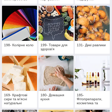
198- Колірне коло
199- Товари для
131- Дикі равлики
здоров'я
169- Крафтові
180- Домашня
185-
сири та м'ясні
кухня
Фітопрепарати,
натуральні
косметика та
делікатеси
продукти