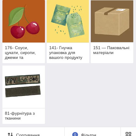
походження
176- Соуси,
141- Гнучка
151 — Паковальні
цукати, сиропи,
упаковка для
матеріали
джеми та
вашого продукту
фруктово- ягідні
наповнювачі
81-фурнітура з
тканини
Сортування
0
Фільтри