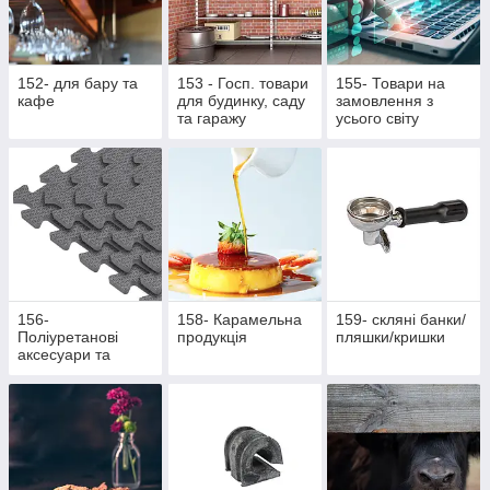
152- для бару та
153 - Госп. товари
155- Товари на
кафе
для будинку, саду
замовлення з
та гаражу
усього світу
156-
158- Карамельна
159- скляні банки/
Поліуретанові
продукція
пляшки/кришки
аксесуари та
жетони