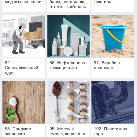
мед зі своєї пасіки
барів, ресторанів,
текстиль
готелів і кав'ярень
82-
86- Нефталанова
97- Вироби з
Спеціалізований
космецевтика
пластмас
одяг
88- Продукти
95- Молочні
102- Пластикова
здорового
смачні, корисні та
тара