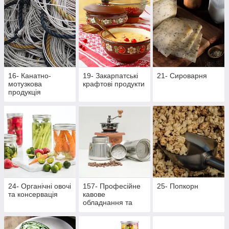
16- Канатно-
19- Закарпатські
21- Сироварня
мотузкова
крафтові продукти
продукція
24- Органічні овочі
157- Професійне
25- Попкорн
та консервація
кавове
обладнання та
аксесуари