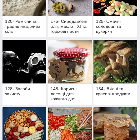
120- Реміснича,
175- Сиродавлені
125- Смачні
традиційна, жива
олії, масло ГХІ та
солодощі та
сіль
горіхові пасти
цукерки
128- Засоби
148- Корисні
154- Якісні та
захисту
ласощі для
красиві продукти
кожного дня