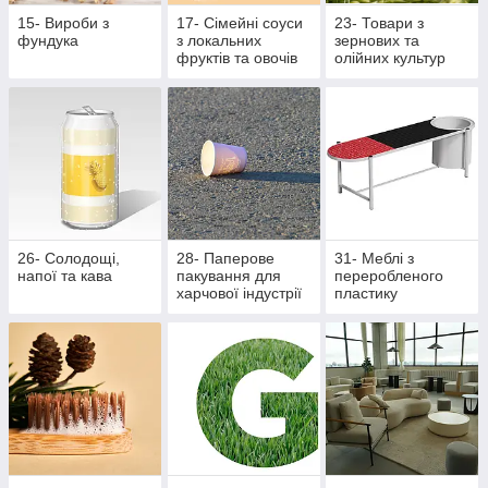
15- Вироби з
17- Сімейні соуси
23- Товари з
фундука
з локальних
зернових та
фруктів та овочів
олійних культур
26- Солодощі,
28- Паперове
31- Меблі з
напої та кава
пакування для
переробленого
харчової індустрії
пластику