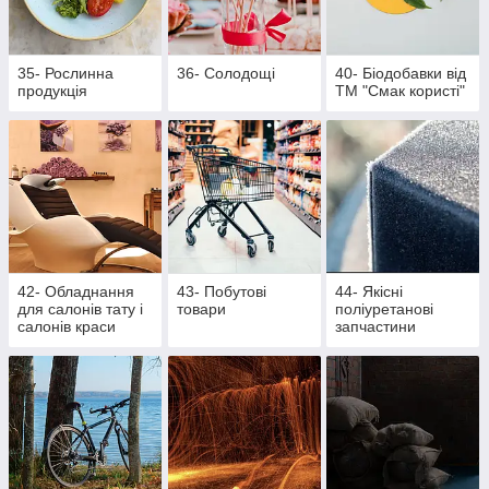
35- Рослинна
36- Солодощі
40- Біодобавки від
продукція
ТМ "Смак користі"
42- Обладнання
43- Побутові
44- Якісні
для салонів тату і
товари
поліуретанові
салонів краси
запчастини