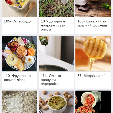
105- Суперфуди
107- Дикорослі
108- Корисний та
лікарські трави
смачний шоколад
оптом
110- Фруктові та
114- Олія та
37- Медові напої
овочеві чіпси
продукти
переробки