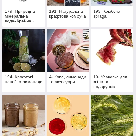
179- Природна
191- Натуральна
193- Комбуча
мінеральна
крафтова комбуча
spraga
вода«Крайна»
194- Крафтові
4- Кава, лимонади
10- Упаковка для
напої та лимонади
та аксесуари
квітів та
подарунків