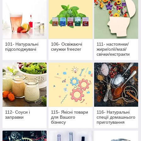
101- Натуральні
106- Освіжаючі
111- настоянки/
підсолоджувачі
смужки freezer
жири/олії/мазі/
свічки/екстракти
112- Соуси і
115- Якісні товари
116- Натуральні
заправки
для Вашого
спеції домашнього
бізнесу
приготування