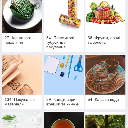
27- Їжа нового
34- Пластикові
38- Фрукти, овочі
покоління
тубуси для
та зелень
пакування
134- Пакувальні
39- Канцтовари,
54- Кава та вода
матеріали
іграшки та книжки