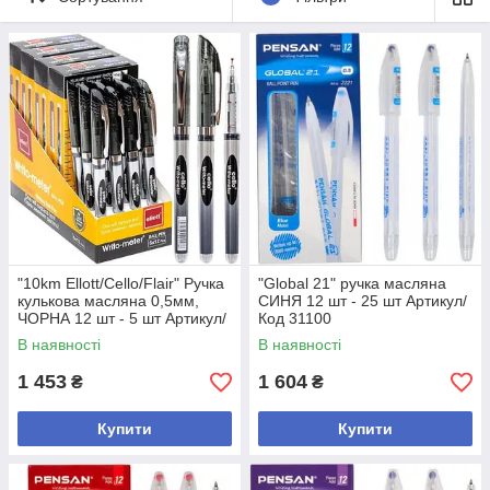
"10km Ellott/Cello/Flair" Ручка
"Global 21" ручка масляна
кулькова масляна 0,5мм,
СИНЯ 12 шт - 25 шт Артикул/
ЧОРНА 12 шт - 5 шт Артикул/
Код 31100
Код 562
В наявності
В наявності
1 453
1 604
₴
₴
Купити
Купити