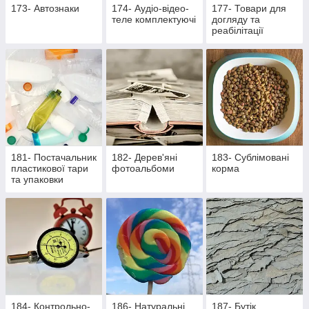
173- Автознаки
174- Аудіо-відео-
177- Товари для
теле комплектуючі
догляду та
реабілітації
лежачих хворих та
активних пацієнтів
181- Постачальник
182- Дерев'яні
183- Сублімовані
пластикової тари
фотоальбоми
корма
та упаковки
184- Контрольно-
186- Натуральні
187- Бутік