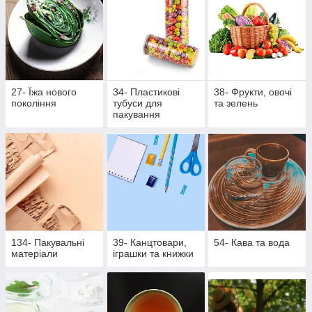
27- Їжа нового
34- Пластикові
38- Фрукти, овочі
покоління
тубуси для
та зелень
пакування
134- Пакувальні
39- Канцтовари,
54- Кава та вода
матеріали
іграшки та книжки