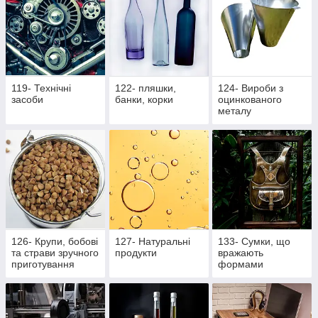
119- Технічні
122- пляшки,
124- Вироби з
засоби
банки, корки
оцинкованого
металу
126- Крупи, бобові
127- Натуральні
133- Сумки, що
та страви зручного
продукти
вражають
приготування
формами