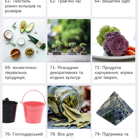
61- Текстиль
62- Трав'яні чаї
64- Вишитий одяг
різних кольорів та
розмірів
69- косметично-
71- Розсадник
72- Продукти
лікувальна
декоративних та
харчування, корма
продукція,
ягідних культур
для тварин,
масажна
вироби ручної
роботи
76- Господарський
78- Все для
79- Підтримка та