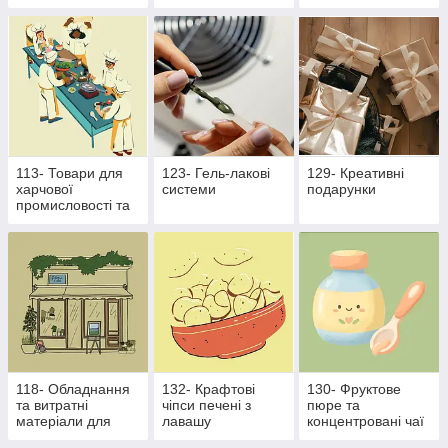
виробництва
113- Товари для
123- Гель-лакові
129- Креативні
харчової
системи
подарунки
промисловості та
ресторанного
бізнесу
118- Обладнання
132- Крафтові
130- Фруктове
та витратні
чіпси печені з
пюре та
матеріали для
лавашу
концентровані чаї
харчової