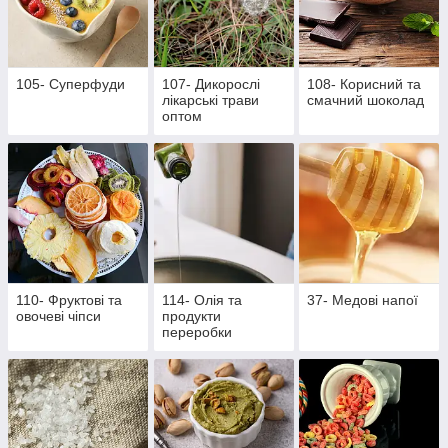
105- Суперфуди
107- Дикорослі
108- Корисний та
лікарські трави
смачний шоколад
оптом
110- Фруктові та
114- Олія та
37- Медові напої
овочеві чіпси
продукти
переробки