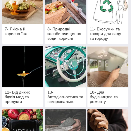
7- Якісна й
8- Природні
11- Екосумки та
корисна їжа
засоби очищення
товари для саду
води, корисні
та городу
крупи та насіння
12- Від диких
13-
18- Для
бджіл мед та
Автодіагностика та
будівництва та
продукти
вимірювальне
ремонту
бджільництва
обладнання