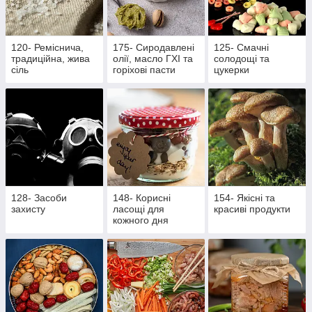
120- Реміснича,
175- Сиродавлені
125- Смачні
традиційна, жива
олії, масло ГХІ та
солодощі та
сіль
горіхові пасти
цукерки
128- Засоби
148- Корисні
154- Якісні та
захисту
ласощі для
красиві продукти
кожного дня