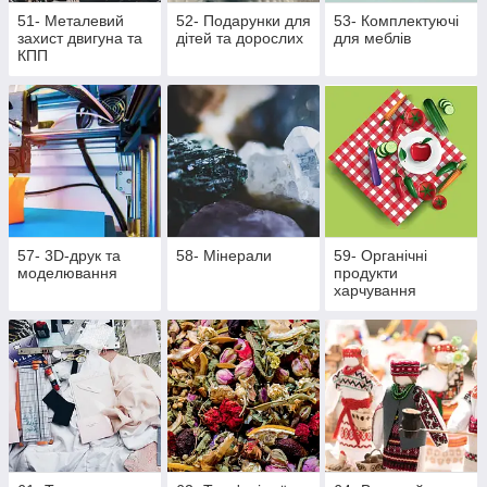
51- Металевий
52- Подарунки для
53- Комплектуючі
захист двигуна та
дітей та дорослих
для меблів
КПП
57- 3D-друк та
58- Мінерали
59- Органічні
моделювання
продукти
харчування