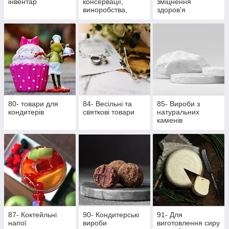
інвентар
консервації,
зміцнення
виноробства,
здоров'я
пивоваріння
80- товари для
84- Весільні та
85- Вироби з
кондитерів
святкові товари
натуральних
каменів
87- Коктейльні
90- Кондитерські
91- Для
напої
вироби
виготовлення сиру