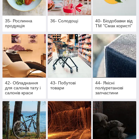
35- Рослинна
36- Солодощі
40- Біодобавки від
продукція
ТМ "Смак користі"
42- Обладнання
43- Побутові
44- Якісні
для салонів тату і
товари
поліуретанові
салонів краси
запчастини