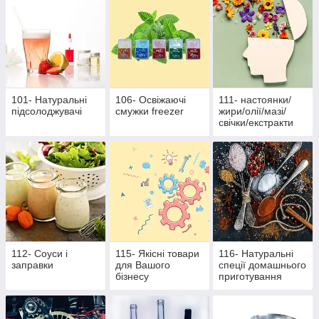
101- Натуральні
106- Освіжаючі
111- настоянки/
підсолоджувачі
смужки freezer
жири/олії/мазі/
свічки/екстракти
112- Соуси і
115- Якісні товари
116- Натуральні
заправки
для Вашого
спеції домашнього
бізнесу
приготування