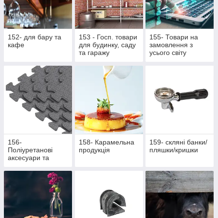
152- для бару та
153 - Госп. товари
155- Товари на
кафе
для будинку, саду
замовлення з
та гаражу
усього світу
156-
158- Карамельна
159- скляні банки/
Поліуретанові
продукція
пляшки/кришки
аксесуари та
жетони