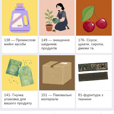
промисловості
138 — Промислові
149 — знищення
176- Соуси,
мийні засоби
шкідників
цукати, сиропи,
продуктів
джеми та
рослинного
фруктово- ягідні
походження
наповнювачі
141- Гнучка
151 — Паковальні
81-фурнітура з
упаковка для
матеріали
тканини
вашого продукту