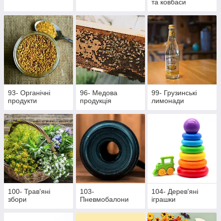
та ковбаси
93- Органічні
96- Медова
99- Грузинські
продукти
продукція
лимонади
100- Трав'яні
103-
104- Дерев'яні
збори
Пневмобалони
іграшки