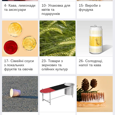
4- Кава, лимонади
10- Упаковка для
15- Вироби з
та аксесуари
квітів та
фундука
подарунків
17- Сімейні соуси
23- Товари з
26- Солодощі,
з локальних
зернових та
напої та кава
фруктів та овочів
олійних культур