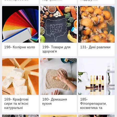
198- Колірне коло
199- Товари для
131- Дикі равлики
здоров'я
169- Крафтові
180- Домашня
185-
сири та м'ясні
кухня
Фітопрепарати,
натуральні
косметика та
делікатеси
продукти