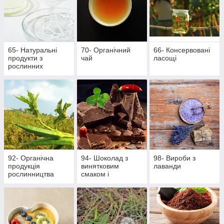
65- Натуральні
70- Органічний
66- Консервовані
продукти з
чай
ласощі
рослинних
інгредієнтів
92- Органічна
94- Шоколад з
98- Вироби з
продукція
винятковим
лаванди
рослинництва
смаком і
ароматом