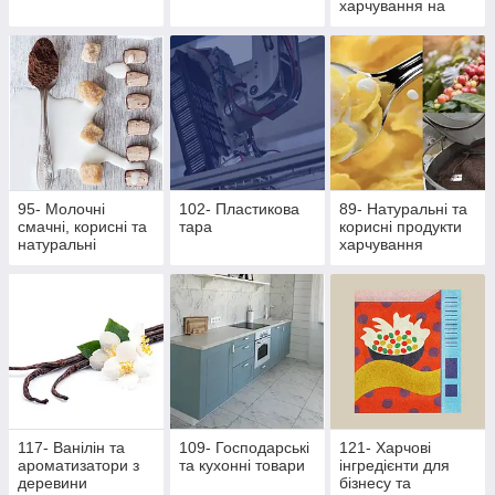
харчування на
основі екстрактів
стевії
95- Молочні
102- Пластикова
89- Натуральні та
смачні, корисні та
тара
корисні продукти
натуральні
харчування
продукти
117- Ванілін та
109- Господарські
121- Харчові
ароматизатори з
та кухонні товари
інгредієнти для
деревини
бізнесу та