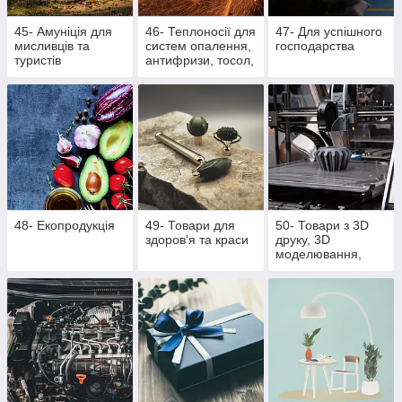
45- Амуніція для
46- Теплоносії для
47- Для успішного
мисливців та
систем опалення,
господарства
туристів
антифризи, тосол,
розпалювачі для
багаття, активна
піна
48- Екопродукція
49- Товари для
50- Товари з 3D
здоров'я та краси
друку, 3D
моделювання,
литті поліуретану
та литті під тиском