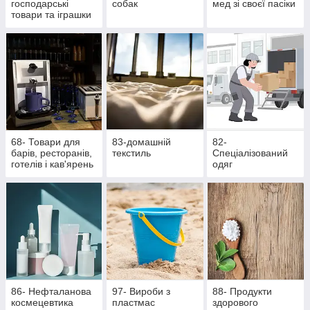
господарські
собак
мед зі своєї пасіки
товари та іграшки
68- Товари для
83-домашній
82-
барів, ресторанів,
текстиль
Спеціалізований
готелів і кав'ярень
одяг
86- Нефталанова
97- Вироби з
88- Продукти
космецевтика
пластмас
здорового