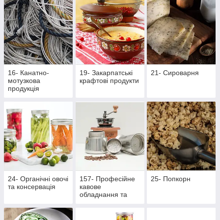
16- Канатно-
19- Закарпатські
21- Сироварня
мотузкова
крафтові продукти
продукція
24- Органічні овочі
157- Професійне
25- Попкорн
та консервація
кавове
обладнання та
аксесуари