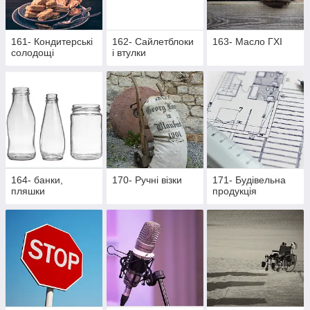
161- Кондитерські
162- Cайлетблоки
163- Масло ГХІ
солодощі
і втулки
164- банки,
170- Ручні візки
171- Будівельна
пляшки
продукція