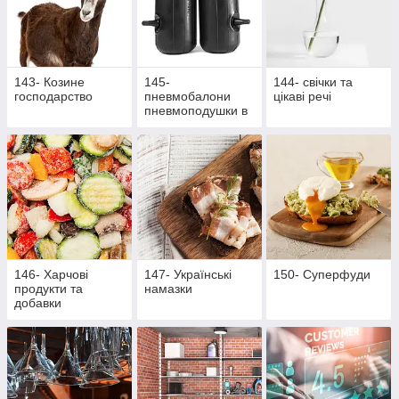
143- Козине
145-
144- свічки та
господарство
пневмобалони
цікаві речі
пневмоподушки в
пружини
146- Харчові
147- Українські
150- Суперфуди
продукти та
намазки
добавки