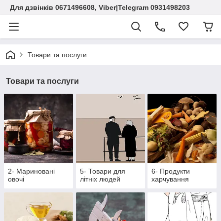
Для дзвінків 0671496608, Viber|Telegram 0931498203
Товари та послуги
Товари та послуги
2- Мариновані
5- Товари для
6- Продукти
овочі
літніх людей
харчування