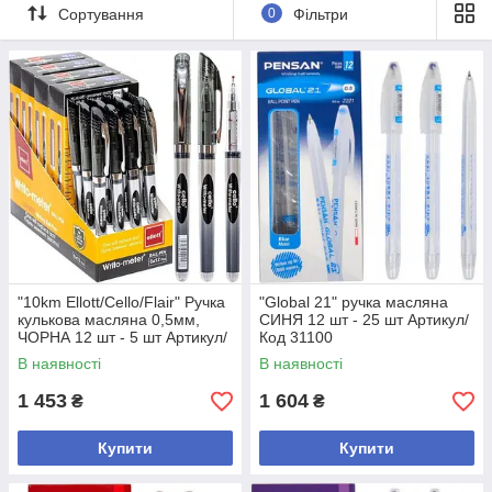
Сортування
0
Фільтри
"10km Ellott/Cello/Flair" Ручка
"Global 21" ручка масляна
кулькова масляна 0,5мм,
СИНЯ 12 шт - 25 шт Артикул/
ЧОРНА 12 шт - 5 шт Артикул/
Код 31100
Код 562
В наявності
В наявності
1 453
1 604
₴
₴
Купити
Купити