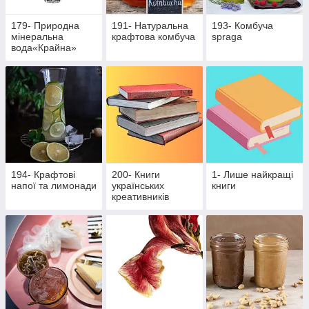
179- Природна
191- Натуральна
193- Комбуча
мінеральна
крафтова комбуча
spraga
вода«Крайна»
194- Крафтові
200- Книги
1- Лише найкращі
напої та лимонади
українських
книги
креативників