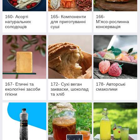
160- Асорті
165- Компоненти
166-
натуральних
для приготуванні
М'ясо‑рослинна
солодощів
суші
консервація
167- Етичні та
172- Сухі веган
178- Авторські
екологічні засоби
закваски, шоколад
смаколики
гігієни
та хліб