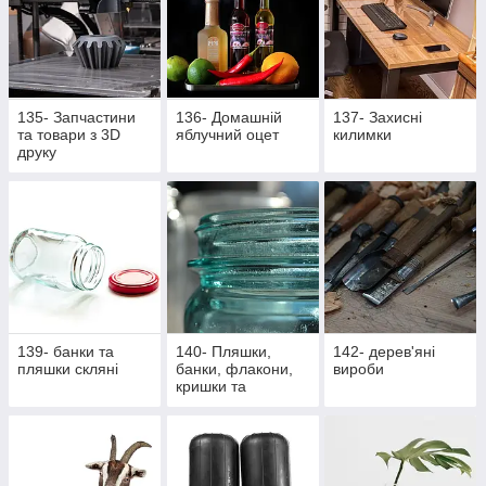
135- Запчастини
136- Домашній
137- Захисні
та товари з 3D
яблучний оцет
килимки
друку
139- банки та
140- Пляшки,
142- дерев'яні
пляшки скляні
банки, флакони,
вироби
кришки та
насадки,
аксесуари,
закупорщики