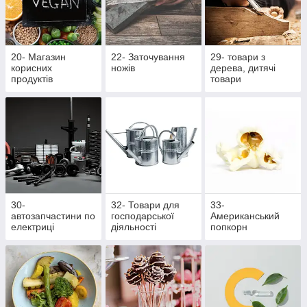
20- Магазин
22- Заточування
29- товари з
корисних
ножів
дерева, дитячі
продуктів
товари
30-
32- Товари для
33-
автозапчастини по
господарської
Американський
електриці
діяльності
попкорн