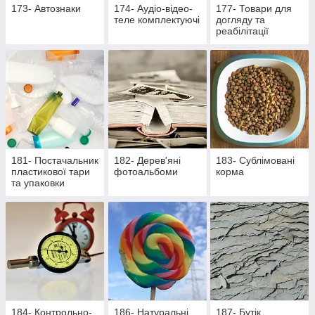
173- Автознаки
174- Аудіо-відео-
177- Товари для
теле комплектуючі
догляду та
реабілітації
лежачих хворих та
активних пацієнтів
181- Постачальник
182- Дерев'яні
183- Сублімовані
пластикової тари
фотоальбоми
корма
та упаковки
184- Контрольно-
186- Натуральні
187- Бутік