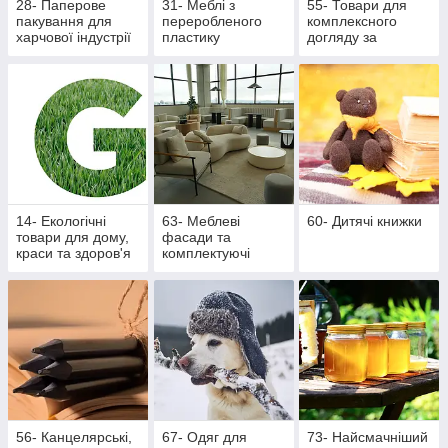
28- Паперове
31- Меблі з
55- Товари для
пакування для
переробленого
комплексного
харчової індустрії
пластику
догляду за
ротовою
порожниною
14- Екологічні
63- Меблеві
60- Дитячі книжки
товари для дому,
фасади та
краси та здоров'я
комплектуючі
56- Канцелярські,
67- Одяг для
73- Найсмачніший