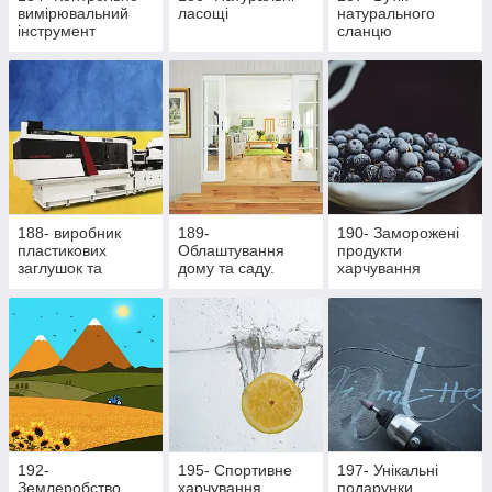
вимірювальний
ласощі
натурального
інструмент
сланцю
188- виробник
189-
190- Заморожені
пластикових
Облаштування
продукти
заглушок та
дому та саду.
харчування
ритуальної
Здорове
фурнітури
харчування
192-
195- Cпортивне
197- Унікальні
Землеробство
харчування
подарунки