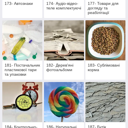
173- Автознаки
174- Аудіо-відео-
177- Товари для
теле комплектуючі
догляду та
реабілітації
лежачих хворих та
активних пацієнтів
181- Постачальник
182- Дерев'яні
183- Сублімовані
пластикової тари
фотоальбоми
корма
та упаковки
184- Контрольно-
186- Натуральні
187- Бутік