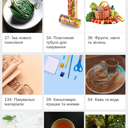
27- Їжа нового
34- Пластикові
38- Фрукти, овочі
покоління
тубуси для
та зелень
пакування
134- Пакувальні
39- Канцтовари,
54- Кава та вода
матеріали
іграшки та книжки