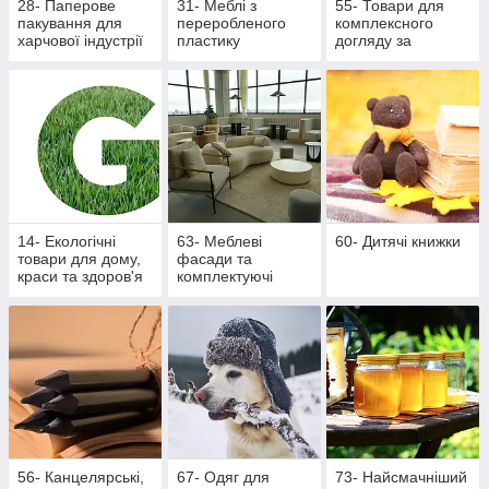
28- Паперове
31- Меблі з
55- Товари для
пакування для
переробленого
комплексного
харчової індустрії
пластику
догляду за
ротовою
порожниною
14- Екологічні
63- Меблеві
60- Дитячі книжки
товари для дому,
фасади та
краси та здоров'я
комплектуючі
56- Канцелярські,
67- Одяг для
73- Найсмачніший