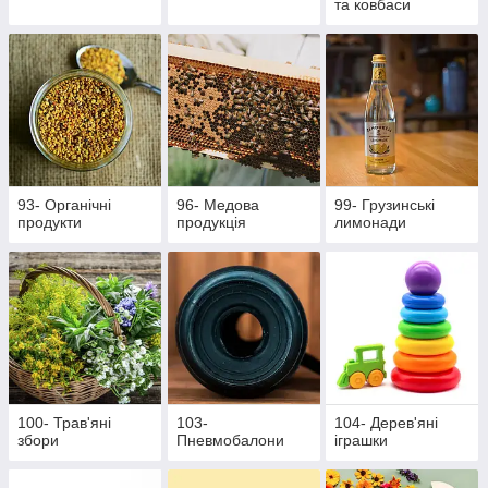
та ковбаси
93- Органічні
96- Медова
99- Грузинські
продукти
продукція
лимонади
100- Трав'яні
103-
104- Дерев'яні
збори
Пневмобалони
іграшки