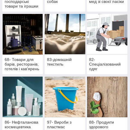
господарські
собак
мед зі своєї пасіки
товари та іграшки
68- Товари для
83-домашній
82-
барів, ресторанів,
текстиль
Спеціалізований
готелів і кав'ярень
одяг
86- Нефталанова
97- Вироби з
88- Продукти
космецевтика
пластмас
здорового