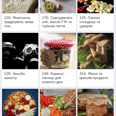
120- Реміснича,
175- Сиродавлені
125- Смачні
традиційна, жива
олії, масло ГХІ та
солодощі та
сіль
горіхові пасти
цукерки
128- Засоби
148- Корисні
154- Якісні та
захисту
ласощі для
красиві продукти
кожного дня