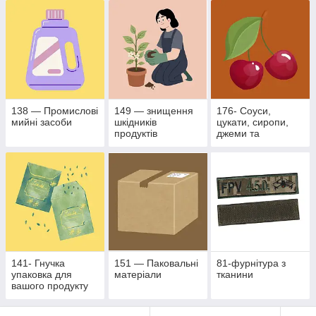
промисловості
138 — Промислові
149 — знищення
176- Соуси,
мийні засоби
шкідників
цукати, сиропи,
продуктів
джеми та
рослинного
фруктово- ягідні
походження
наповнювачі
141- Гнучка
151 — Паковальні
81-фурнітура з
упаковка для
матеріали
тканини
вашого продукту