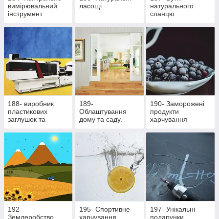
вимірювальний
ласощі
натурального
інструмент
сланцю
188- виробник
189-
190- Заморожені
пластикових
Облаштування
продукти
заглушок та
дому та саду.
харчування
ритуальної
Здорове
фурнітури
харчування
192-
195- Cпортивне
197- Унікальні
Землеробство
харчування
подарунки