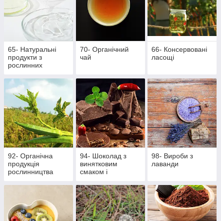
65- Натуральні
70- Органічний
66- Консервовані
продукти з
чай
ласощі
рослинних
інгредієнтів
92- Органічна
94- Шоколад з
98- Вироби з
продукція
винятковим
лаванди
рослинництва
смаком і
ароматом