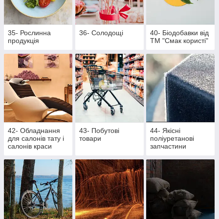
35- Рослинна
36- Солодощі
40- Біодобавки від
продукція
ТМ "Смак користі"
42- Обладнання
43- Побутові
44- Якісні
для салонів тату і
товари
поліуретанові
салонів краси
запчастини