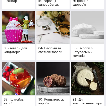
інвентар
консервації,
зміцнення
виноробства,
здоров'я
пивоваріння
80- товари для
84- Весільні та
85- Вироби з
кондитерів
святкові товари
натуральних
каменів
87- Коктейльні
90- Кондитерські
91- Для
напої
вироби
виготовлення сиру