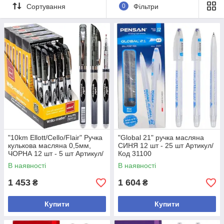
Сортування
0
Фільтри
"10km Ellott/Cello/Flair" Ручка
"Global 21" ручка масляна
кулькова масляна 0,5мм,
СИНЯ 12 шт - 25 шт Артикул/
ЧОРНА 12 шт - 5 шт Артикул/
Код 31100
Код 562
В наявності
В наявності
1 453
1 604
₴
₴
Купити
Купити