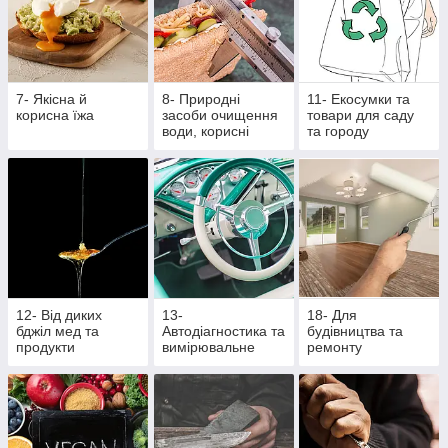
7- Якісна й
8- Природні
11- Екосумки та
корисна їжа
засоби очищення
товари для саду
води, корисні
та городу
крупи та насіння
12- Від диких
13-
18- Для
бджіл мед та
Автодіагностика та
будівництва та
продукти
вимірювальне
ремонту
бджільництва
обладнання