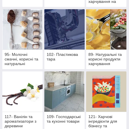
харчування на
основі екстрактів
стевії
95- Молочні
102- Пластикова
89- Натуральні та
смачні, корисні та
тара
корисні продукти
натуральні
харчування
продукти
117- Ванілін та
109- Господарські
121- Харчові
ароматизатори з
та кухонні товари
інгредієнти для
деревини
бізнесу та