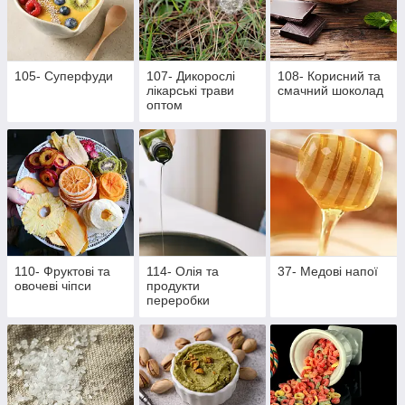
105- Суперфуди
107- Дикорослі
108- Корисний та
лікарські трави
смачний шоколад
оптом
110- Фруктові та
114- Олія та
37- Медові напої
овочеві чіпси
продукти
переробки