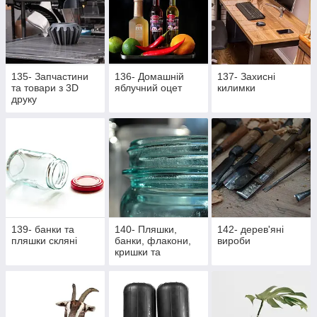
135- Запчастини
136- Домашній
137- Захисні
та товари з 3D
яблучний оцет
килимки
друку
139- банки та
140- Пляшки,
142- дерев'яні
пляшки скляні
банки, флакони,
вироби
кришки та
насадки,
аксесуари,
закупорщики