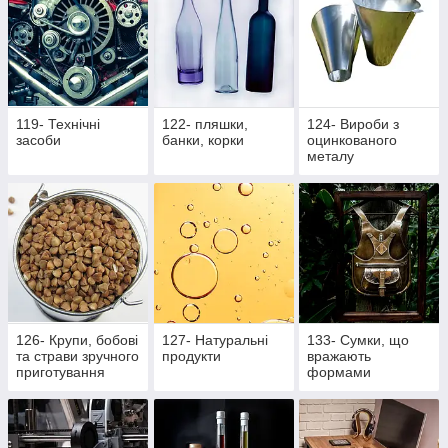
119- Технічні
122- пляшки,
124- Вироби з
засоби
банки, корки
оцинкованого
металу
126- Крупи, бобові
127- Натуральні
133- Сумки, що
та страви зручного
продукти
вражають
приготування
формами