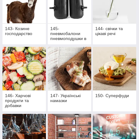
143- Козине
145-
144- свічки та
господарство
пневмобалони
цікаві речі
пневмоподушки в
пружини
146- Харчові
147- Українські
150- Суперфуди
продукти та
намазки
добавки