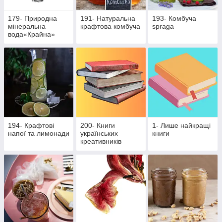
179- Природна
191- Натуральна
193- Комбуча
мінеральна
крафтова комбуча
spraga
вода«Крайна»
194- Крафтові
200- Книги
1- Лише найкращі
напої та лимонади
українських
книги
креативників