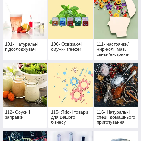
101- Натуральні
106- Освіжаючі
111- настоянки/
підсолоджувачі
смужки freezer
жири/олії/мазі/
свічки/екстракти
112- Соуси і
115- Якісні товари
116- Натуральні
заправки
для Вашого
спеції домашнього
бізнесу
приготування