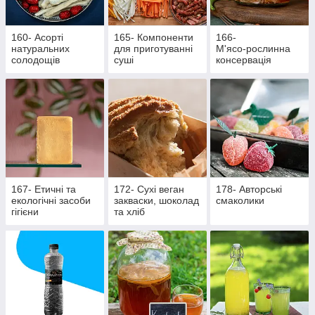
160- Асорті
165- Компоненти
166-
натуральних
для приготуванні
М'ясо‑рослинна
солодощів
суші
консервація
167- Етичні та
172- Сухі веган
178- Авторські
екологічні засоби
закваски, шоколад
смаколики
гігієни
та хліб