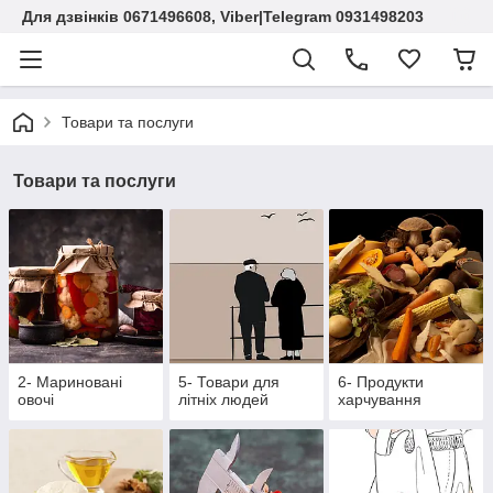
Для дзвінків 0671496608, Viber|Telegram 0931498203
Товари та послуги
Товари та послуги
2- Мариновані
5- Товари для
6- Продукти
овочі
літніх людей
харчування