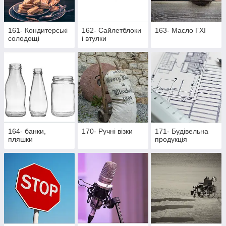
161- Кондитерські
162- Cайлетблоки
163- Масло ГХІ
солодощі
і втулки
164- банки,
170- Ручні візки
171- Будівельна
пляшки
продукція