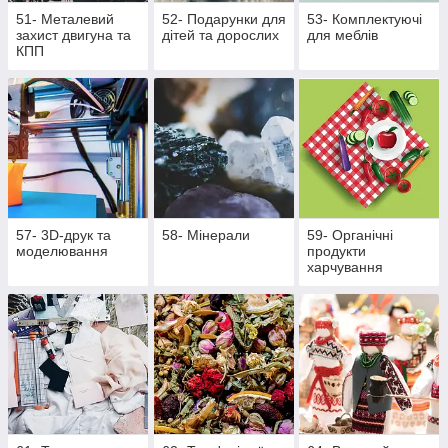
51- Металевий
52- Подарунки для
53- Комплектуючі
захист двигуна та
дітей та дорослих
для меблів
КПП
57- 3D-друк та
58- Мінерали
59- Органічні
моделювання
продукти
харчування