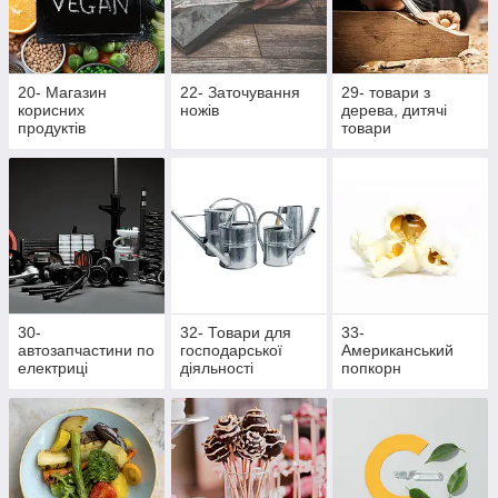
20- Магазин
22- Заточування
29- товари з
корисних
ножів
дерева, дитячі
продуктів
товари
30-
32- Товари для
33-
автозапчастини по
господарської
Американський
електриці
діяльності
попкорн