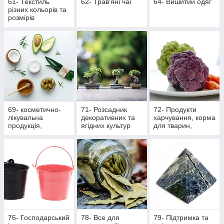
61- Текстиль
62- Трав'яні чаї
64- Вишитий одяг
різних кольорів та
розмірів
69- косметично-
71- Розсадник
72- Продукти
лікувальна
декоративних та
харчування, корма
продукція,
ягідних культур
для тварин,
масажна
вироби ручної
роботи
76- Господарський
78- Все для
79- Підтримка та