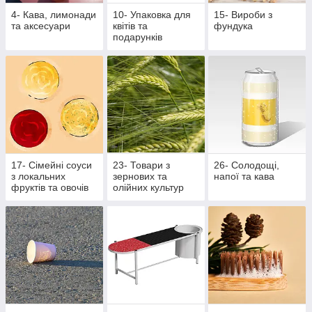
4- Кава, лимонади
10- Упаковка для
15- Вироби з
та аксесуари
квітів та
фундука
подарунків
17- Сімейні соуси
23- Товари з
26- Солодощі,
з локальних
зернових та
напої та кава
фруктів та овочів
олійних культур