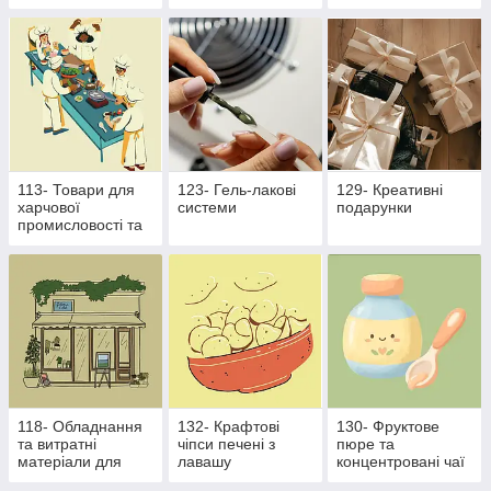
виробництва
113- Товари для
123- Гель-лакові
129- Креативні
харчової
системи
подарунки
промисловості та
ресторанного
бізнесу
118- Обладнання
132- Крафтові
130- Фруктове
та витратні
чіпси печені з
пюре та
матеріали для
лавашу
концентровані чаї
харчової