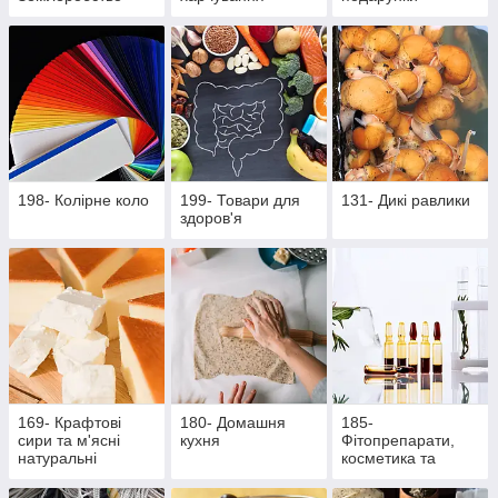
198- Колірне коло
199- Товари для
131- Дикі равлики
здоров'я
169- Крафтові
180- Домашня
185-
сири та м'ясні
кухня
Фітопрепарати,
натуральні
косметика та
делікатеси
продукти