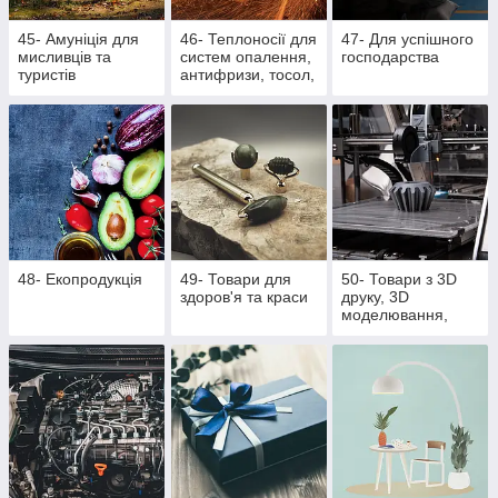
45- Амуніція для
46- Теплоносії для
47- Для успішного
мисливців та
систем опалення,
господарства
туристів
антифризи, тосол,
розпалювачі для
багаття, активна
піна
48- Екопродукція
49- Товари для
50- Товари з 3D
здоров'я та краси
друку, 3D
моделювання,
литті поліуретану
та литті під тиском