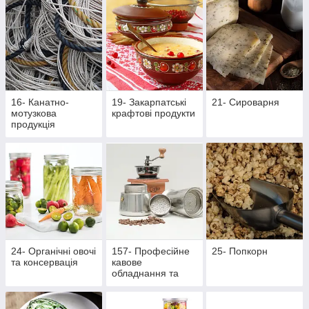
16- Канатно-
19- Закарпатські
21- Сироварня
мотузкова
крафтові продукти
продукція
24- Органічні овочі
157- Професійне
25- Попкорн
та консервація
кавове
обладнання та
аксесуари