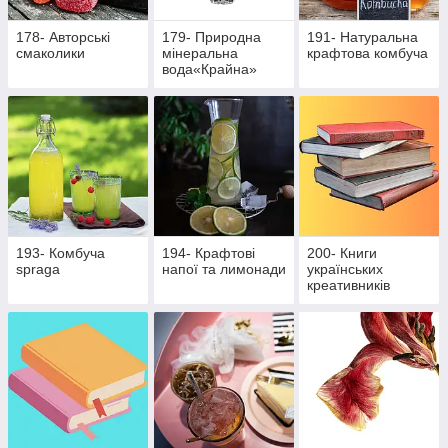
178- Авторські
179- Природна
191- Натуральна
смаколики
мінеральна
крафтова комбуча
вода«Крайна»
193- Комбуча
194- Крафтові
200- Книги
spraga
напої та лимонади
українських
креативників