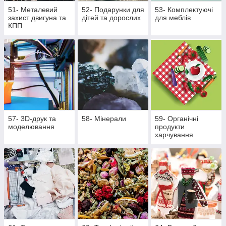
51- Металевий
52- Подарунки для
53- Комплектуючі
захист двигуна та
дітей та дорослих
для меблів
КПП
57- 3D-друк та
58- Мінерали
59- Органічні
моделювання
продукти
харчування