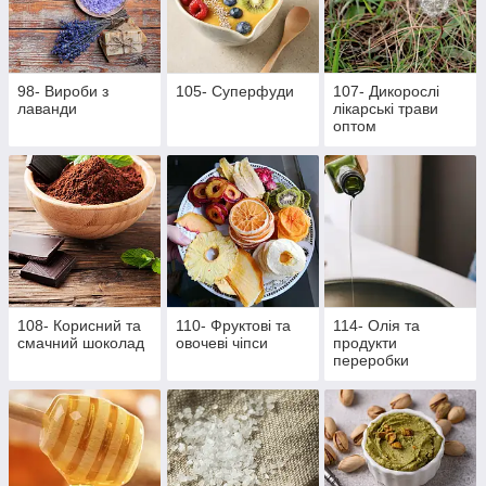
98- Вироби з
105- Суперфуди
107- Дикорослі
лаванди
лікарські трави
оптом
108- Корисний та
110- Фруктові та
114- Олія та
смачний шоколад
овочеві чіпси
продукти
переробки