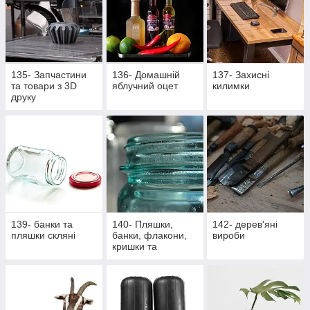
135- Запчастини
136- Домашній
137- Захисні
та товари з 3D
яблучний оцет
килимки
друку
139- банки та
140- Пляшки,
142- дерев'яні
пляшки скляні
банки, флакони,
вироби
кришки та
насадки,
аксесуари,
закупорщики