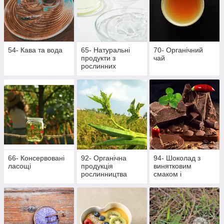
54- Кава та вода
65- Натуральні
70- Органічний
продукти з
чай
рослинних
інгредієнтів
66- Консервовані
92- Органічна
94- Шоколад з
ласощі
продукція
винятковим
рослинництва
смаком і
ароматом