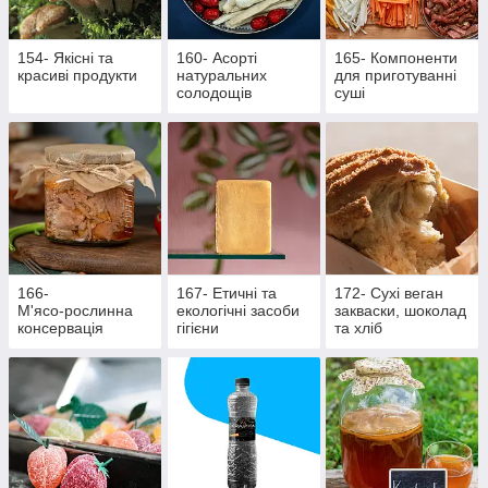
154- Якісні та
160- Асорті
165- Компоненти
красиві продукти
натуральних
для приготуванні
солодощів
суші
166-
167- Етичні та
172- Сухі веган
М'ясо‑рослинна
екологічні засоби
закваски, шоколад
консервація
гігієни
та хліб