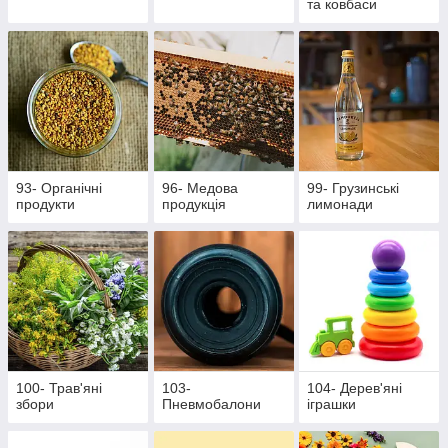
та ковбаси
93- Органічні
96- Медова
99- Грузинські
продукти
продукція
лимонади
100- Трав'яні
103-
104- Дерев'яні
збори
Пневмобалони
іграшки