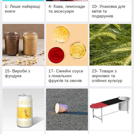
1- Лише найкращі
4- Кава, лимонади
10- Упаковка для
книги
та аксесуари
квітів та
подарунків
15- Вироби з
17- Сімейні соуси
23- Товари з
фундука
з локальних
зернових та
фруктів та овочів
олійних культур