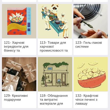
121- Харчові
113- Товари для
123- Гель-лакові
інгредієнти для
харчової
системи
бізнесу та
промисловості та
виробництва
ресторанного
бізнесу
129- Креативні
118- Обладнання
132- Крафтові
подарунки
та витратні
чіпси печені з
матеріали для
лавашу
харчової