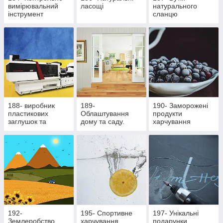
вимірювальний
ласощі
натурального
інструмент
сланцю
188- виробник
189-
190- Заморожені
пластикових
Облаштування
продукти
заглушок та
дому та саду.
харчування
ритуальної
Здорове
фурнітури
харчування
192-
195- Cпортивне
197- Унікальні
Землеробство
харчування
подарунки