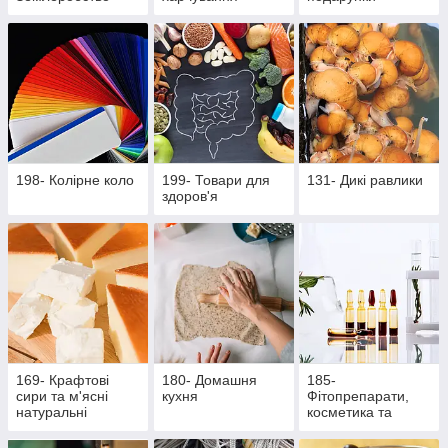
198- Колірне коло
199- Товари для
131- Дикі равлики
здоров'я
169- Крафтові
180- Домашня
185-
сири та м'ясні
кухня
Фітопрепарати,
натуральні
косметика та
делікатеси
продукти