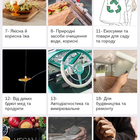
7- Якісна й
8- Природні
11- Екосумки та
корисна їжа
засоби очищення
товари для саду
води, корисні
та городу
крупи та насіння
12- Від диких
13-
18- Для
бджіл мед та
Автодіагностика та
будівництва та
продукти
вимірювальне
ремонту
бджільництва
обладнання