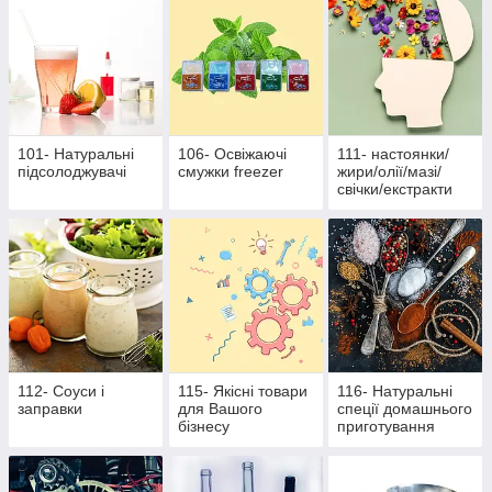
101- Натуральні
106- Освіжаючі
111- настоянки/
підсолоджувачі
смужки freezer
жири/олії/мазі/
свічки/екстракти
112- Соуси і
115- Якісні товари
116- Натуральні
заправки
для Вашого
спеції домашнього
бізнесу
приготування