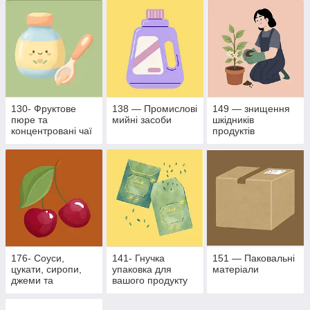
промисловості
130- Фруктове
138 — Промислові
149 — знищення
пюре та
мийні засоби
шкідників
концентровані чаї
продуктів
рослинного
походження
176- Соуси,
141- Гнучка
151 — Паковальні
цукати, сиропи,
упаковка для
матеріали
джеми та
вашого продукту
фруктово- ягідні
наповнювачі