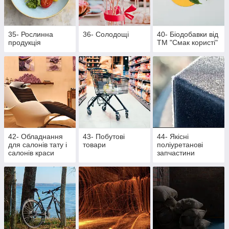
35- Рослинна
36- Солодощі
40- Біодобавки від
продукція
ТМ "Смак користі"
42- Обладнання
43- Побутові
44- Якісні
для салонів тату і
товари
поліуретанові
салонів краси
запчастини