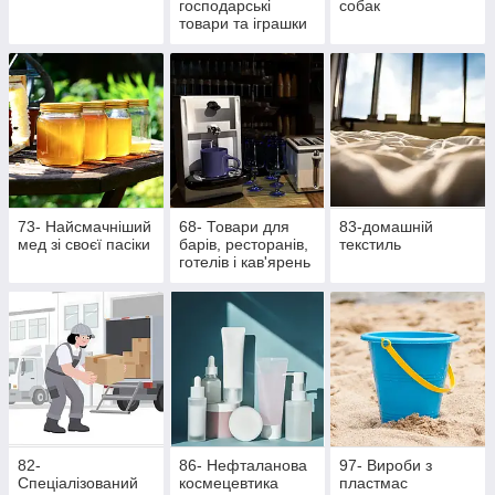
господарські
собак
товари та іграшки
73- Найсмачніший
68- Товари для
83-домашній
мед зі своєї пасіки
барів, ресторанів,
текстиль
готелів і кав'ярень
82-
86- Нефталанова
97- Вироби з
Спеціалізований
космецевтика
пластмас