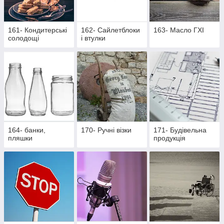
161- Кондитерські
162- Cайлетблоки
163- Масло ГХІ
солодощі
і втулки
164- банки,
170- Ручні візки
171- Будівельна
пляшки
продукція