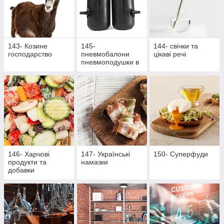
143- Козине
145-
144- свічки та
господарство
пневмобалони
цікаві речі
пневмоподушки в
пружини
146- Харчові
147- Українські
150- Суперфуди
продукти та
намазки
добавки