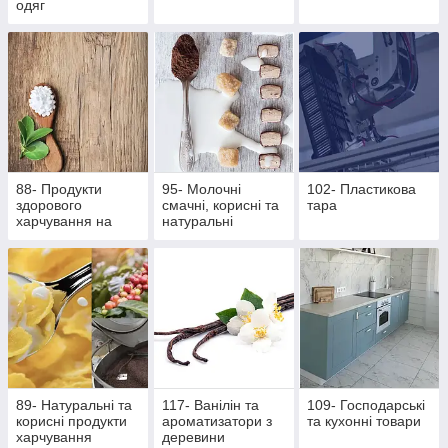
одяг
88- Продукти
95- Молочні
102- Пластикова
здорового
смачні, корисні та
тара
харчування на
натуральні
основі екстрактів
продукти
стевії
89- Натуральні та
117- Ванілін та
109- Господарські
корисні продукти
ароматизатори з
та кухонні товари
харчування
деревини