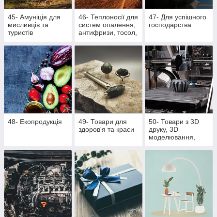
45- Амуніція для
46- Теплоносії для
47- Для успішного
мисливців та
систем опалення,
господарства
туристів
антифризи, тосол,
розпалювачі для
багаття, активна
піна
48- Екопродукція
49- Товари для
50- Товари з 3D
здоров'я та краси
друку, 3D
моделювання,
литті поліуретану
та литті під тиском