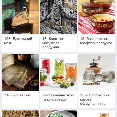
196- Бджолиний
16- Канатно-
19- Закарпатські
мед
мотузкова
крафтові продукти
продукція
21- Сироварня
24- Органічні овочі
157- Професійне
та консервація
кавове
обладнання та
аксесуари