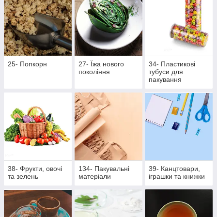
25- Попкорн
27- Їжа нового
34- Пластикові
покоління
тубуси для
пакування
38- Фрукти, овочі
134- Пакувальні
39- Канцтовари,
та зелень
матеріали
іграшки та книжки