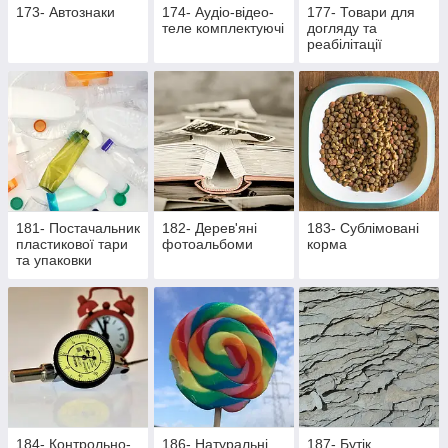
173- Автознаки
174- Аудіо-відео-
177- Товари для
теле комплектуючі
догляду та
реабілітації
лежачих хворих та
активних пацієнтів
181- Постачальник
182- Дерев'яні
183- Сублімовані
пластикової тари
фотоальбоми
корма
та упаковки
184- Контрольно-
186- Натуральні
187- Бутік