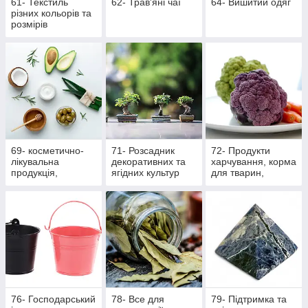
61- Текстиль
62- Трав'яні чаї
64- Вишитий одяг
різних кольорів та
розмірів
69- косметично-
71- Розсадник
72- Продукти
лікувальна
декоративних та
харчування, корма
продукція,
ягідних культур
для тварин,
масажна
вироби ручної
роботи
76- Господарський
78- Все для
79- Підтримка та