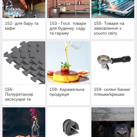
152- для бару та
153 - Госп. товари
155- Товари на
кафе
для будинку, саду
замовлення з
та гаражу
усього світу
156-
158- Карамельна
159- скляні банки/
Поліуретанові
продукція
пляшки/кришки
аксесуари та
жетони