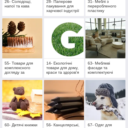
26- Солодощі,
28- Паперове
31- Меблі з
напої та кава
пакування для
переробленого
харчової індустрії
пластику
55- Товари для
14- Екологічні
63- Меблеві
комплексного
товари для дому,
фасади та
догляду за
краси та здоров'я
комплектуючі
ротовою
порожниною
60- Дитячі книжки
56- Канцелярські,
67- Одяг для