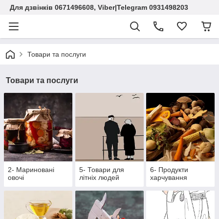
Для дзвінків 0671496608, Viber|Telegram 0931498203
Товари та послуги
Товари та послуги
2- Мариновані
5- Товари для
6- Продукти
овочі
літніх людей
харчування