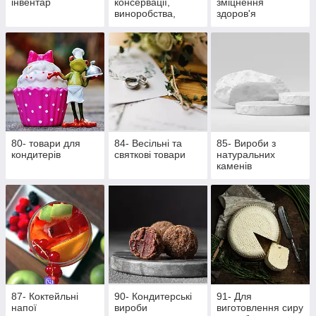
інвентар
консервації,
зміцнення
виноробства,
здоров'я
пивоваріння
80- товари для
84- Весільні та
85- Вироби з
кондитерів
святкові товари
натуральних
каменів
87- Коктейльні
90- Кондитерські
91- Для
напої
вироби
виготовлення сиру