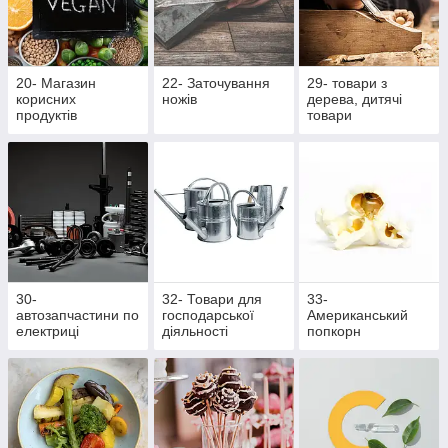
20- Магазин
22- Заточування
29- товари з
корисних
ножів
дерева, дитячі
продуктів
товари
30-
32- Товари для
33-
автозапчастини по
господарської
Американський
електриці
діяльності
попкорн