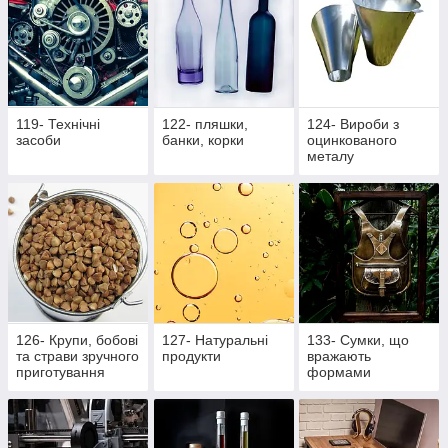
119- Технічні
122- пляшки,
124- Вироби з
засоби
банки, корки
оцинкованого
металу
126- Крупи, бобові
127- Натуральні
133- Сумки, що
та страви зручного
продукти
вражають
приготування
формами