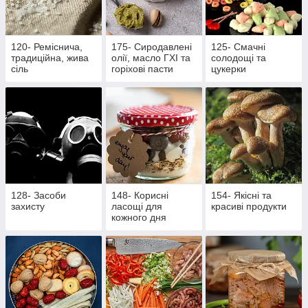
120- Реміснича,
175- Сиродавлені
125- Смачні
традиційна, жива
олії, масло ГХІ та
солодощі та
сіль
горіхові пасти
цукерки
128- Засоби
148- Корисні
154- Якісні та
захисту
ласощі для
красиві продукти
кожного дня