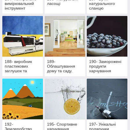
вимірювальний
ласощі
натурального
інструмент
сланцю
188- виробник
189-
190- Заморожені
пластикових
Облаштування
продукти
заглушок та
дому та саду.
харчування
ритуальної
Здорове
фурнітури
харчування
192-
195- Cпортивне
197- Унікальні
Землеробство
харчування
подарунки