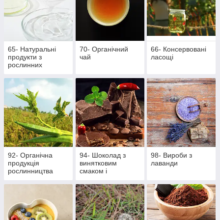
65- Натуральні
70- Органічний
66- Консервовані
продукти з
чай
ласощі
рослинних
інгредієнтів
92- Органічна
94- Шоколад з
98- Вироби з
продукція
винятковим
лаванди
рослинництва
смаком і
ароматом