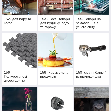
152- для бару та
153 - Госп. товари
155- Товари на
кафе
для будинку, саду
замовлення з
та гаражу
усього світу
156-
158- Карамельна
159- скляні банки/
Поліуретанові
продукція
пляшки/кришки
аксесуари та
жетони