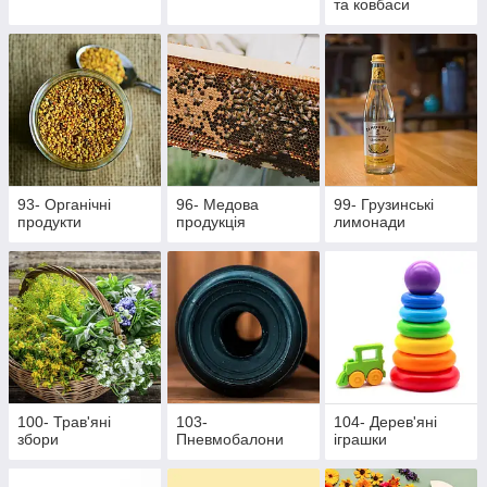
та ковбаси
93- Органічні
96- Медова
99- Грузинські
продукти
продукція
лимонади
100- Трав'яні
103-
104- Дерев'яні
збори
Пневмобалони
іграшки