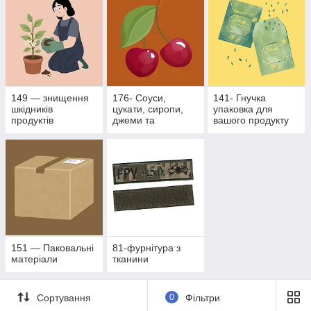
149 — знищення
176- Соуси,
141- Гнучка
шкідників
цукати, сиропи,
упаковка для
продуктів
джеми та
вашого продукту
рослинного
фруктово- ягідні
походження
наповнювачі
151 — Паковальні
81-фурнітура з
матеріали
тканини
Сортування
0
Фільтри