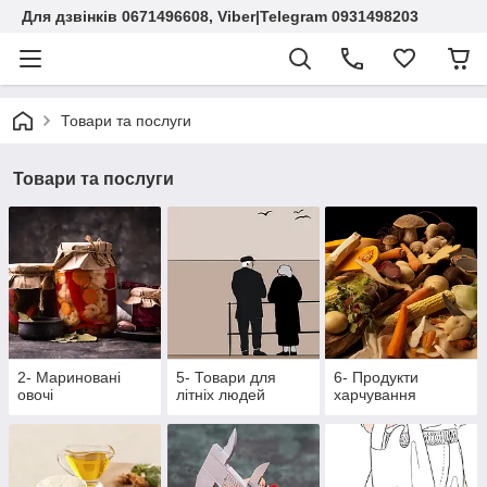
Для дзвінків 0671496608, Viber|Telegram 0931498203
Товари та послуги
Товари та послуги
2- Мариновані
5- Товари для
6- Продукти
овочі
літніх людей
харчування