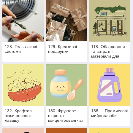
бізнесу
123- Гель-лакові
129- Креативні
118- Обладнання
системи
подарунки
та витратні
матеріали для
харчової
промисловості
132- Крафтові
130- Фруктове
138 — Промислові
чіпси печені з
пюре та
мийні засоби
лавашу
концентровані чаї