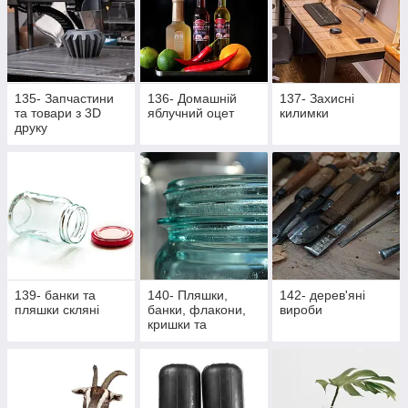
135- Запчастини
136- Домашній
137- Захисні
та товари з 3D
яблучний оцет
килимки
друку
139- банки та
140- Пляшки,
142- дерев'яні
пляшки скляні
банки, флакони,
вироби
кришки та
насадки,
аксесуари,
закупорщики