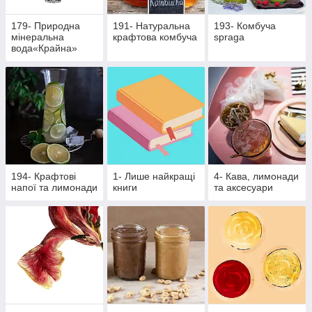
179- Природна
191- Натуральна
193- Комбуча
мінеральна
крафтова комбуча
spraga
вода«Крайна»
194- Крафтові
1- Лише найкращі
4- Кава, лимонади
напої та лимонади
книги
та аксесуари