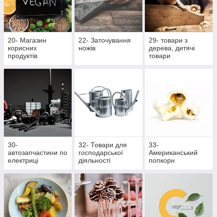
20- Магазин
22- Заточування
29- товари з
корисних
ножів
дерева, дитячі
продуктів
товари
30-
32- Товари для
33-
автозапчастини по
господарської
Американський
електриці
діяльності
попкорн