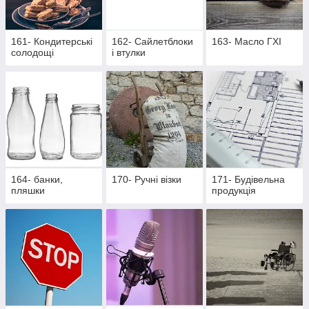
161- Кондитерські
162- Cайлетблоки
163- Масло ГХІ
солодощі
і втулки
164- банки,
170- Ручні візки
171- Будівельна
пляшки
продукція