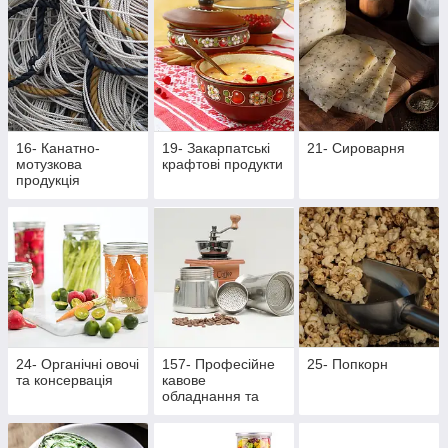
16- Канатно-
19- Закарпатські
21- Сироварня
мотузкова
крафтові продукти
продукція
24- Органічні овочі
157- Професійне
25- Попкорн
та консервація
кавове
обладнання та
аксесуари