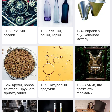
119- Технічні
122- пляшки,
124- Вироби з
засоби
банки, корки
оцинкованого
металу
126- Крупи, бобові
127- Натуральні
133- Сумки, що
та страви зручного
продукти
вражають
приготування
формами