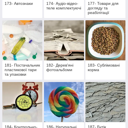
173- Автознаки
174- Аудіо-відео-
177- Товари для
теле комплектуючі
догляду та
реабілітації
лежачих хворих та
активних пацієнтів
181- Постачальник
182- Дерев'яні
183- Сублімовані
пластикової тари
фотоальбоми
корма
та упаковки
184- Контрольно-
186- Натуральні
187- Бутік