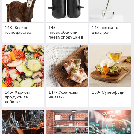
143- Козине
145-
144- свічки та
господарство
пневмобалони
цікаві речі
пневмоподушки в
пружини
146- Харчові
147- Українські
150- Суперфуди
продукти та
намазки
добавки