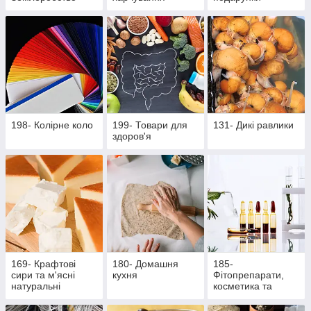
198- Колірне коло
199- Товари для
131- Дикі равлики
здоров'я
169- Крафтові
180- Домашня
185-
сири та м'ясні
кухня
Фітопрепарати,
натуральні
косметика та
делікатеси
продукти