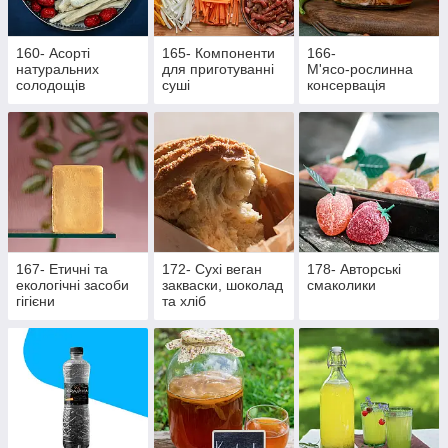
160- Асорті
165- Компоненти
166-
натуральних
для приготуванні
М'ясо‑рослинна
солодощів
суші
консервація
167- Етичні та
172- Сухі веган
178- Авторські
екологічні засоби
закваски, шоколад
смаколики
гігієни
та хліб