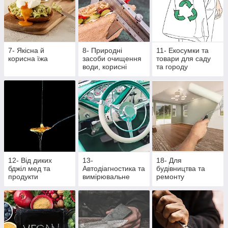
7- Якісна й
8- Природні
11- Екосумки та
корисна їжа
засоби очищення
товари для саду
води, корисні
та городу
крупи та насіння
12- Від диких
13-
18- Для
бджіл мед та
Автодіагностика та
будівництва та
продукти
вимірювальне
ремонту
бджільництва
обладнання