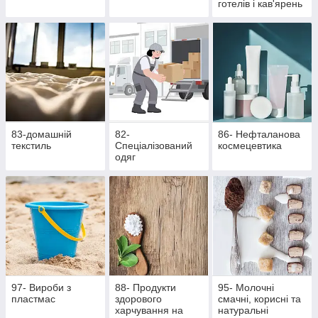
готелів і кав'ярень
83-домашній
82-
86- Нефталанова
текстиль
Спеціалізований
космецевтика
одяг
97- Вироби з
88- Продукти
95- Молочні
пластмас
здорового
смачні, корисні та
харчування на
натуральні