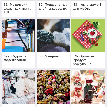
51- Металевий
52- Подарунки для
53- Комплектуючі
захист двигуна та
дітей та дорослих
для меблів
КПП
57- 3D-друк та
58- Мінерали
59- Органічні
моделювання
продукти
харчування