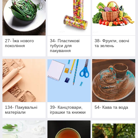
27- Їжа нового
34- Пластикові
38- Фрукти, овочі
покоління
тубуси для
та зелень
пакування
134- Пакувальні
39- Канцтовари,
54- Кава та вода
матеріали
іграшки та книжки