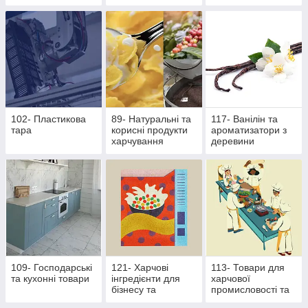
основі екстрактів
продукти
стевії
102- Пластикова
89- Натуральні та
117- Ванілін та
тара
корисні продукти
ароматизатори з
харчування
деревини
109- Господарські
121- Харчові
113- Товари для
та кухонні товари
інгредієнти для
харчової
бізнесу та
промисловості та
виробництва
ресторанного