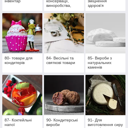
інвентар
консервації,
зміцнення
виноробства,
здоров'я
пивоваріння
80- товари для
84- Весільні та
85- Вироби з
кондитерів
святкові товари
натуральних
каменів
87- Коктейльні
90- Кондитерські
91- Для
напої
вироби
виготовлення сиру