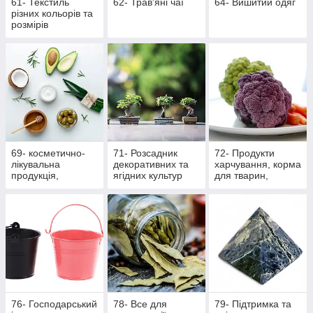
61- Текстиль
62- Трав'яні чаї
64- Вишитий одяг
різних кольорів та
розмірів
69- косметично-
71- Розсадник
72- Продукти
лікувальна
декоративних та
харчування, корма
продукція,
ягідних культур
для тварин,
масажна
вироби ручної
роботи
76- Господарський
78- Все для
79- Підтримка та