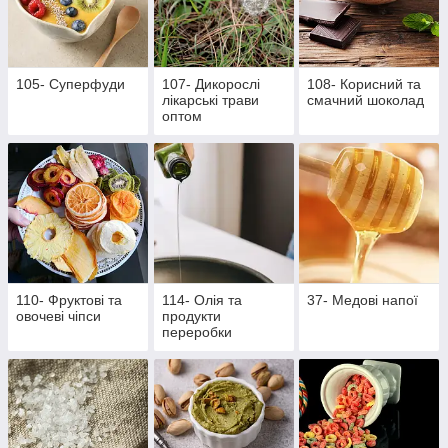
105- Суперфуди
107- Дикорослі
108- Корисний та
лікарські трави
смачний шоколад
оптом
110- Фруктові та
114- Олія та
37- Медові напої
овочеві чіпси
продукти
переробки