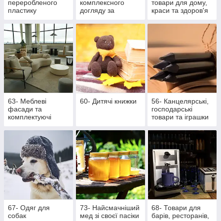
переробленого
комплексного
товари для дому,
пластику
догляду за
краси та здоров'я
ротовою
порожниною
63- Меблеві
60- Дитячі книжки
56- Канцелярські,
фасади та
господарські
комплектуючі
товари та іграшки
67- Одяг для
73- Найсмачніший
68- Товари для
собак
мед зі своєї пасіки
барів, ресторанів,