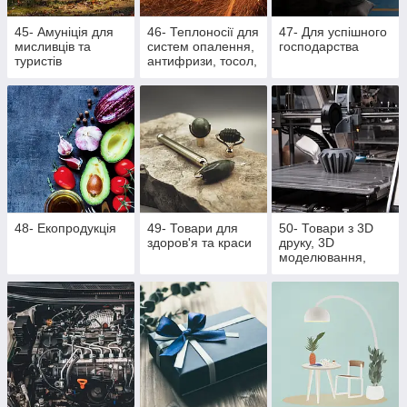
45- Амуніція для
46- Теплоносії для
47- Для успішного
мисливців та
систем опалення,
господарства
туристів
антифризи, тосол,
розпалювачі для
багаття, активна
піна
48- Екопродукція
49- Товари для
50- Товари з 3D
здоров'я та краси
друку, 3D
моделювання,
литті поліуретану
та литті під тиском