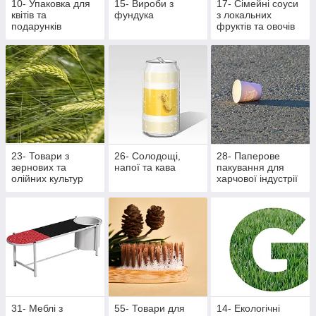
10- Упаковка для
15- Вироби з
17- Сімейні соуси
квітів та
фундука
з локальних
подарунків
фруктів та овочів
23- Товари з
26- Солодощі,
28- Паперове
зернових та
напої та кава
пакування для
олійних культур
харчової індустрії
31- Меблі з
55- Товари для
14- Екологічні