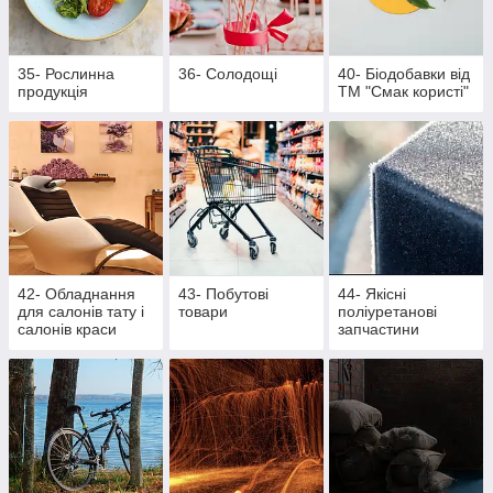
35- Рослинна
36- Солодощі
40- Біодобавки від
продукція
ТМ "Смак користі"
42- Обладнання
43- Побутові
44- Якісні
для салонів тату і
товари
поліуретанові
салонів краси
запчастини