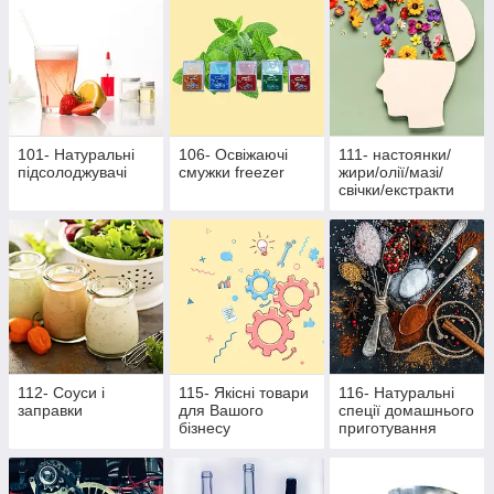
101- Натуральні
106- Освіжаючі
111- настоянки/
підсолоджувачі
смужки freezer
жири/олії/мазі/
свічки/екстракти
112- Соуси і
115- Якісні товари
116- Натуральні
заправки
для Вашого
спеції домашнього
бізнесу
приготування