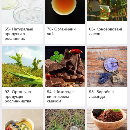
65- Натуральні
70- Органічний
66- Консервовані
продукти з
чай
ласощі
рослинних
інгредієнтів
92- Органічна
94- Шоколад з
98- Вироби з
продукція
винятковим
лаванди
рослинництва
смаком і
ароматом