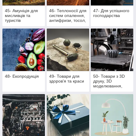
45- Амуніція для
46- Теплоносії для
47- Для успішного
мисливців та
систем опалення,
господарства
туристів
антифризи, тосол,
розпалювачі для
багаття, активна
піна
48- Екопродукція
49- Товари для
50- Товари з 3D
здоров'я та краси
друку, 3D
моделювання,
литті поліуретану
та литті під тиском