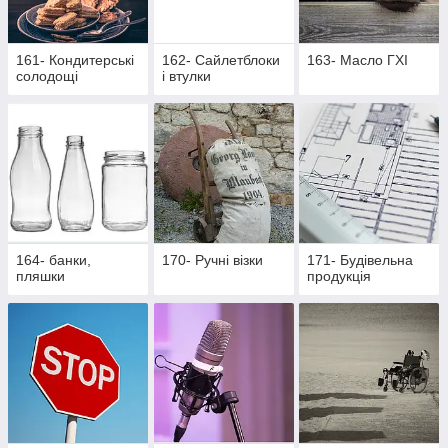
161- Кондитерські
162- Cайлетблоки
163- Масло ГХІ
солодощі
і втулки
164- банки,
170- Ручні візки
171- Будівельна
пляшки
продукція