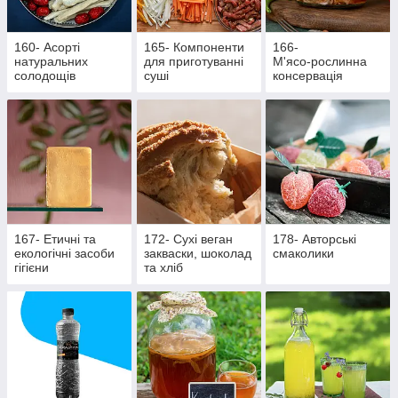
160- Асорті
165- Компоненти
166-
натуральних
для приготуванні
М'ясо‑рослинна
солодощів
суші
консервація
167- Етичні та
172- Сухі веган
178- Авторські
екологічні засоби
закваски, шоколад
смаколики
гігієни
та хліб