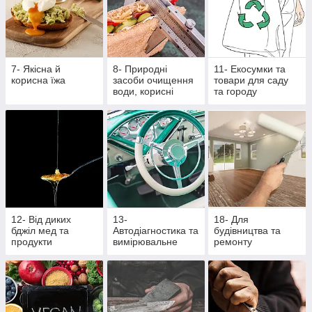
7- Якісна й
8- Природні
11- Екосумки та
корисна їжа
засоби очищення
товари для саду
води, корисні
та городу
крупи та насіння
12- Від диких
13-
18- Для
бджіл мед та
Автодіагностика та
будівництва та
продукти
вимірювальне
ремонту
бджільництва
обладнання