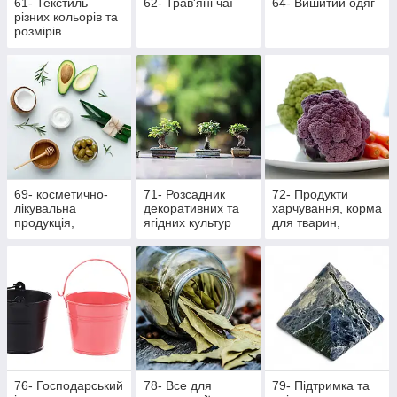
61- Текстиль
62- Трав'яні чаї
64- Вишитий одяг
різних кольорів та
розмірів
69- косметично-
71- Розсадник
72- Продукти
лікувальна
декоративних та
харчування, корма
продукція,
ягідних культур
для тварин,
масажна
вироби ручної
роботи
76- Господарський
78- Все для
79- Підтримка та