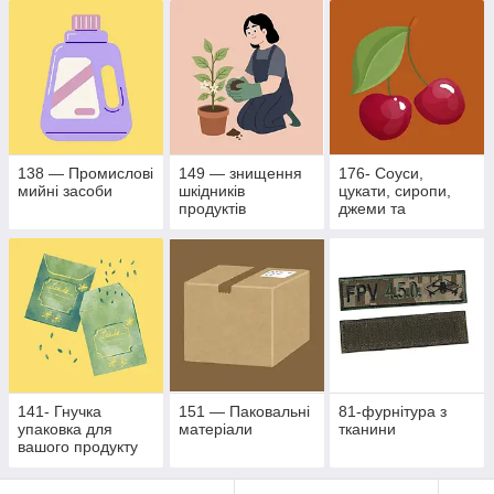
промисловості
138 — Промислові
149 — знищення
176- Соуси,
мийні засоби
шкідників
цукати, сиропи,
продуктів
джеми та
рослинного
фруктово- ягідні
походження
наповнювачі
141- Гнучка
151 — Паковальні
81-фурнітура з
упаковка для
матеріали
тканини
вашого продукту