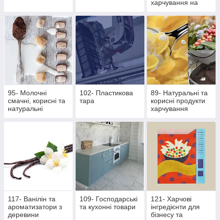
харчування на
основі екстрактів
стевії
95- Молочні
102- Пластикова
89- Натуральні та
смачні, корисні та
тара
корисні продукти
натуральні
харчування
продукти
117- Ванілін та
109- Господарські
121- Харчові
ароматизатори з
та кухонні товари
інгредієнти для
деревини
бізнесу та