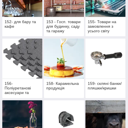
152- для бару та
153 - Госп. товари
155- Товари на
кафе
для будинку, саду
замовлення з
та гаражу
усього світу
156-
158- Карамельна
159- скляні банки/
Поліуретанові
продукція
пляшки/кришки
аксесуари та
жетони