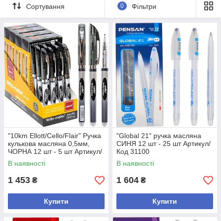
Сортування
0
Фільтри
"10km Ellott/Cello/Flair" Ручка
"Global 21" ручка масляна
кулькова масляна 0,5мм,
СИНЯ 12 шт - 25 шт Артикул/
ЧОРНА 12 шт - 5 шт Артикул/
Код 31100
Код 562
В наявності
В наявності
1 453
1 604
₴
₴
Купити
Купити