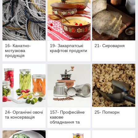
16- Канатно-
19- Закарпатські
21- Сироварня
мотузкова
крафтові продукти
продукція
24- Органічні овочі
157- Професійне
25- Попкорн
та консервація
кавове
обладнання та
аксесуари