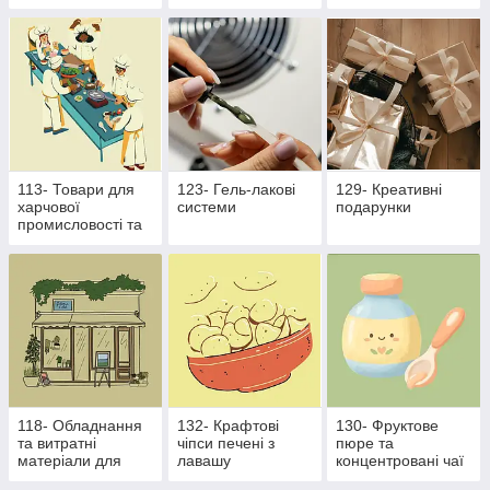
виробництва
113- Товари для
123- Гель-лакові
129- Креативні
харчової
системи
подарунки
промисловості та
ресторанного
бізнесу
118- Обладнання
132- Крафтові
130- Фруктове
та витратні
чіпси печені з
пюре та
матеріали для
лавашу
концентровані чаї
харчової