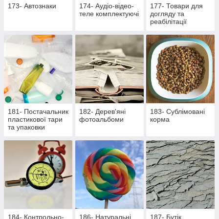
173- Автознаки
174- Аудіо-відео-
177- Товари для
теле комплектуючі
догляду та
реабілітації
лежачих хворих та
активних пацієнтів
181- Постачальник
182- Дерев'яні
183- Сублімовані
пластикової тари
фотоальбоми
корма
та упаковки
184- Контрольно-
186- Натуральні
187- Бутік