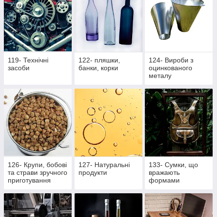
119- Технічні
122- пляшки,
124- Вироби з
засоби
банки, корки
оцинкованого
металу
126- Крупи, бобові
127- Натуральні
133- Сумки, що
та страви зручного
продукти
вражають
приготування
формами