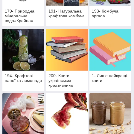
179- Природна
191- Натуральна
193- Комбуча
мінеральна
крафтова комбуча
spraga
вода«Крайна»
194- Крафтові
200- Книги
1- Лише найкращі
напої та лимонади
українських
книги
креативників