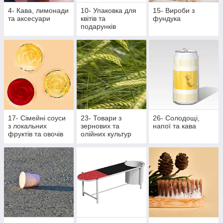
4- Кава, лимонади
10- Упаковка для
15- Вироби з
та аксесуари
квітів та
фундука
подарунків
17- Сімейні соуси
23- Товари з
26- Солодощі,
з локальних
зернових та
напої та кава
фруктів та овочів
олійних культур