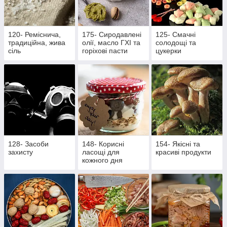
120- Реміснича,
175- Сиродавлені
125- Смачні
традиційна, жива
олії, масло ГХІ та
солодощі та
сіль
горіхові пасти
цукерки
128- Засоби
148- Корисні
154- Якісні та
захисту
ласощі для
красиві продукти
кожного дня