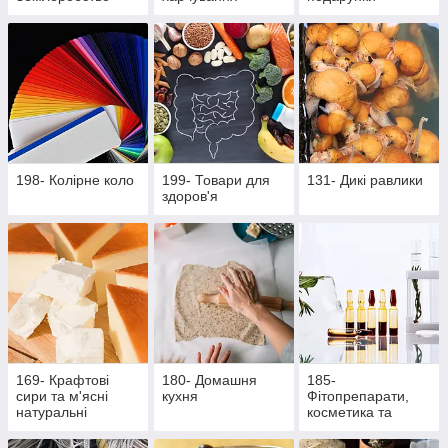
198- Колірне коло
199- Товари для
131- Дикі равлики
здоров'я
169- Крафтові
180- Домашня
185-
сири та м'ясні
кухня
Фітопрепарати,
натуральні
косметика та
делікатеси
продукти