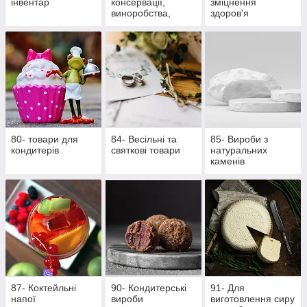
інвентар
консервації,
зміцнення
виноробства,
здоров'я
пивоваріння
80- товари для
84- Весільні та
85- Вироби з
кондитерів
святкові товари
натуральних
каменів
87- Коктейльні
90- Кондитерські
91- Для
напої
вироби
виготовлення сиру