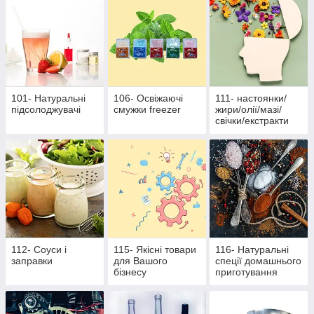
101- Натуральні
106- Освіжаючі
111- настоянки/
підсолоджувачі
смужки freezer
жири/олії/мазі/
свічки/екстракти
112- Соуси і
115- Якісні товари
116- Натуральні
заправки
для Вашого
спеції домашнього
бізнесу
приготування