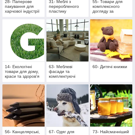
28- Паперове
31- Меблі з
55- Товари для
пакування для
переробленого
комплексного
харчової індустрії
пластику
догляду за
ротовою
порожниною
14- Екологічні
63- Меблеві
60- Дитячі книжки
товари для дому,
фасади та
краси та здоров'я
комплектуючі
56- Канцелярські,
67- Одяг для
73- Найсмачніший