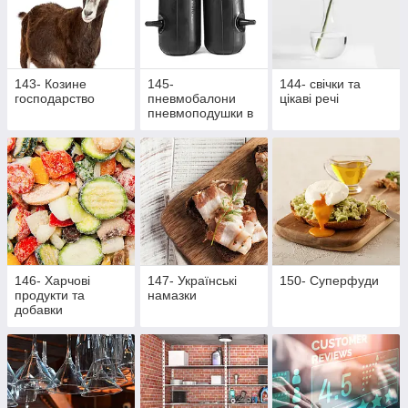
143- Козине
145-
144- свічки та
господарство
пневмобалони
цікаві речі
пневмоподушки в
пружини
146- Харчові
147- Українські
150- Суперфуди
продукти та
намазки
добавки