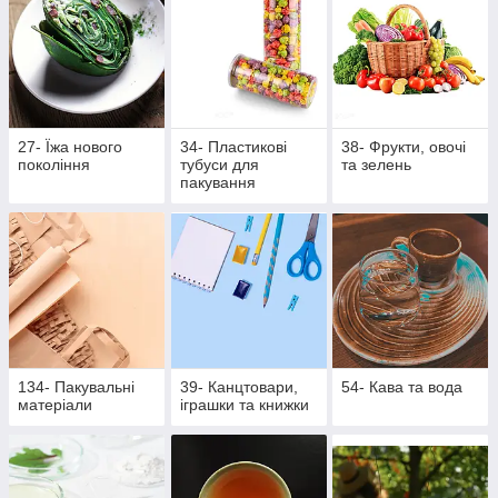
27- Їжа нового
34- Пластикові
38- Фрукти, овочі
покоління
тубуси для
та зелень
пакування
134- Пакувальні
39- Канцтовари,
54- Кава та вода
матеріали
іграшки та книжки