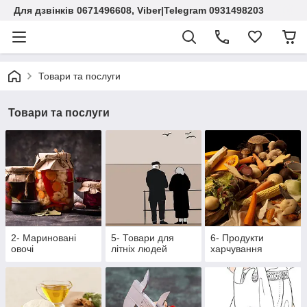
Для дзвінків 0671496608, Viber|Telegram 0931498203
Товари та послуги
Товари та послуги
2- Мариновані
5- Товари для
6- Продукти
овочі
літніх людей
харчування