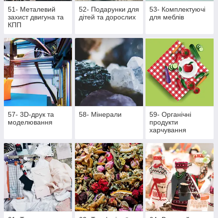
51- Металевий
52- Подарунки для
53- Комплектуючі
захист двигуна та
дітей та дорослих
для меблів
КПП
57- 3D-друк та
58- Мінерали
59- Органічні
моделювання
продукти
харчування