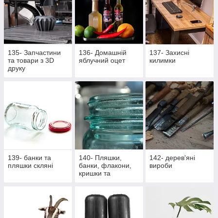
135- Запчастини
136- Домашній
137- Захисні
та товари з 3D
яблучний оцет
килимки
друку
139- банки та
140- Пляшки,
142- дерев'яні
пляшки скляні
банки, флакони,
вироби
кришки та
насадки,
аксесуари,
закупорщики