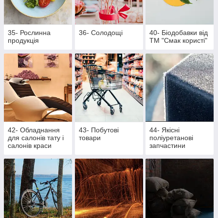
35- Рослинна
36- Солодощі
40- Біодобавки від
продукція
ТМ "Смак користі"
42- Обладнання
43- Побутові
44- Якісні
для салонів тату і
товари
поліуретанові
салонів краси
запчастини