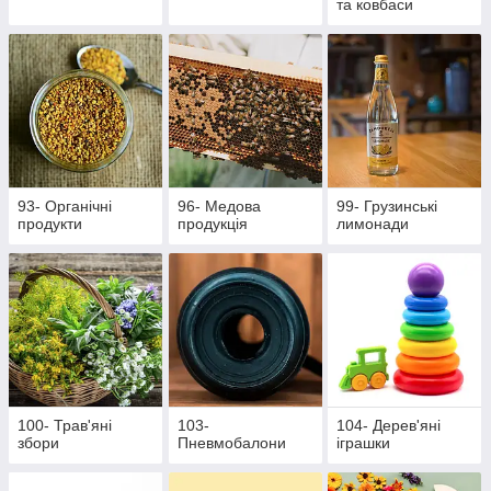
та ковбаси
93- Органічні
96- Медова
99- Грузинські
продукти
продукція
лимонади
100- Трав'яні
103-
104- Дерев'яні
збори
Пневмобалони
іграшки