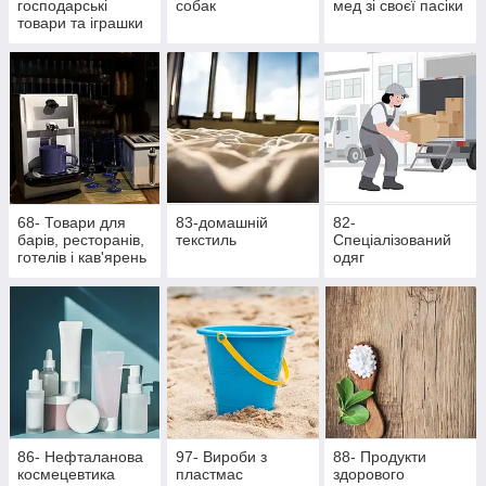
господарські
собак
мед зі своєї пасіки
товари та іграшки
68- Товари для
83-домашній
82-
барів, ресторанів,
текстиль
Спеціалізований
готелів і кав'ярень
одяг
86- Нефталанова
97- Вироби з
88- Продукти
космецевтика
пластмас
здорового