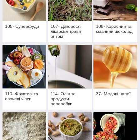
105- Суперфуди
107- Дикорослі
108- Корисний та
лікарські трави
смачний шоколад
оптом
110- Фруктові та
114- Олія та
37- Медові напої
овочеві чіпси
продукти
переробки