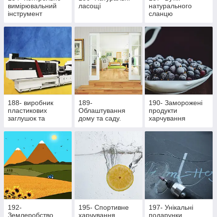
вимірювальний
ласощі
натурального
інструмент
сланцю
188- виробник
189-
190- Заморожені
пластикових
Облаштування
продукти
заглушок та
дому та саду.
харчування
ритуальної
Здорове
фурнітури
харчування
192-
195- Cпортивне
197- Унікальні
Землеробство
харчування
подарунки