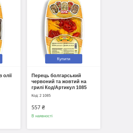
Купити
 олії
Перець болгарський
червоний та жовтий на
грилі Код/Артикул 1085
2 1085
557 ₴
В наявності