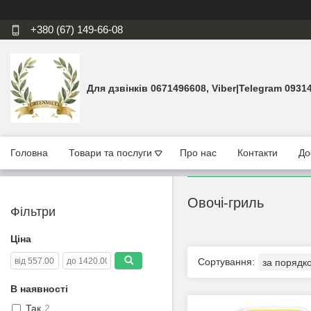
+380 (67) 149-66-08
Для дзвінків 0671496608, Viber|Telegram 0931
Головна
Товари та послуги
Про нас
Контакти
До
Овочі-гриль
Фільтри
Ціна
В наявності
Так
2