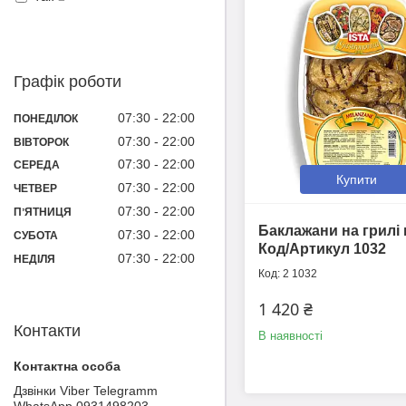
Графік роботи
07:30
22:00
ПОНЕДІЛОК
07:30
22:00
ВІВТОРОК
07:30
22:00
СЕРЕДА
Купити
07:30
22:00
ЧЕТВЕР
07:30
22:00
ПʼЯТНИЦЯ
Баклажани на грилі в
07:30
22:00
СУБОТА
Код/Артикул 1032
07:30
22:00
НЕДІЛЯ
2 1032
1 420 ₴
Контакти
В наявності
Дзвінки Viber Telegramm
WhatsApp 0931498203