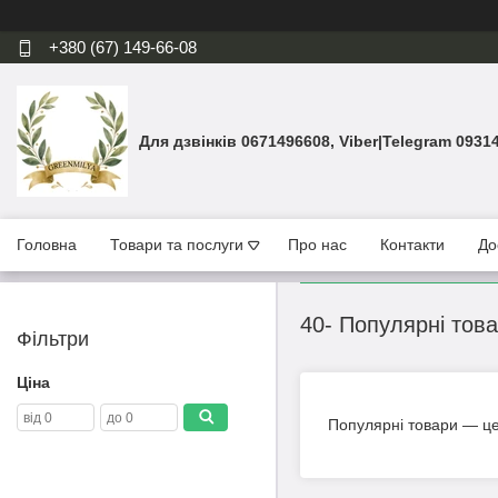
+380 (67) 149-66-08
Для дзвінків 0671496608, Viber|Telegram 0931
Головна
Товари та послуги
Про нас
Контакти
До
40- Популярні тов
Фільтри
Ціна
Популярні товари — це 