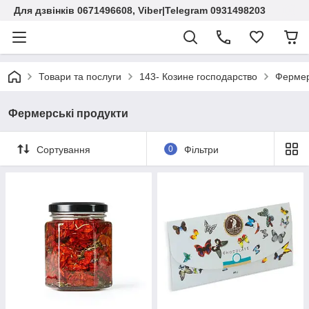
Для дзвінків 0671496608, Viber|Telegram 0931498203
Товари та послуги
143- Козине господарство
Фермер
Фермерські продукти
Сортування
0
Фільтри