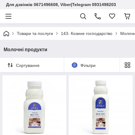
Для дзвінків 0671496608, Viber|Telegram 0931498203
Товари та послуги
143- Козине господарство
Mолочн
Mолочні продукти
Сортування
0
Фільтри