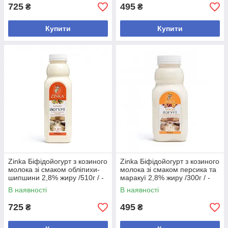
725
495
₴
₴
Купити
Купити
Zinka Біфідойогурт з козиного
Zinka Біфідойогурт з козиного
молока зі смаком обліпихи-
молока зі смаком персика та
шипшини 2,8% жиру /510г / -
маракуї 2,8% жиру /300г / -
10 шт
10 шт
В наявності
В наявності
725
495
₴
₴