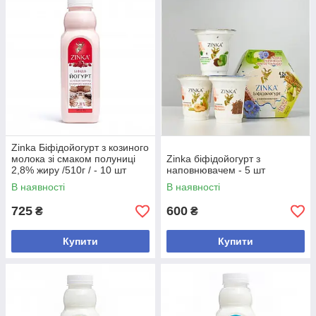
Zinka Біфідойогурт з козиного
молока зі смаком полуниці
Zinka біфідойогурт з
2,8% жиру /510г / - 10 шт
наповнювачем - 5 шт
В наявності
В наявності
725
600
₴
₴
Купити
Купити