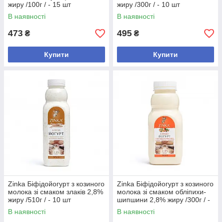
жиру /100г / - 15 шт
жиру /300г / - 10 шт
В наявності
В наявності
473
495
₴
₴
Купити
Купити
Zinka Біфідойогурт з козиного
Zinka Біфідойогурт з козиного
молока зі смаком злаків 2,8%
молока зі смаком обліпихи-
жиру /510г / - 10 шт
шипшини 2,8% жиру /300г / -
10 шт
В наявності
В наявності