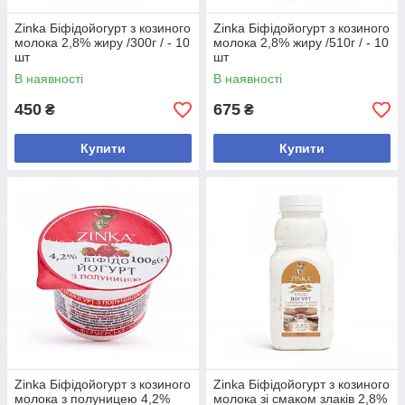
Zinka Біфідойогурт з козиного
Zinka Біфідойогурт з козиного
молока 2,8% жиру /300г / - 10
молока 2,8% жиру /510г / - 10
шт
шт
В наявності
В наявності
450
675
₴
₴
Купити
Купити
Zinka Біфідойогурт з козиного
Zinka Біфідойогурт з козиного
молока з полуницею 4,2%
молока зі смаком злаків 2,8%