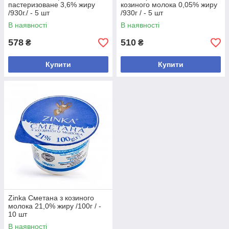
пастеризоване 3,6% жиру
козиного молока 0,05% жиру
/930г./ - 5 шт
/930г / - 5 шт
В наявності
В наявності
578
510
₴
₴
Купити
Купити
Zinka Сметана з козиного
молока 21,0% жиру /100г / -
10 шт
В наявності