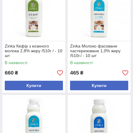
Zinka Кефір з козиного
Zinka Молоко фасоване
молока 2,8% жиру /510г / - 10
пастеризоване 1,0% жиру
шт
/510г./ - 10 шт
В наявності
В наявності
660
465
₴
₴
Купити
Купити