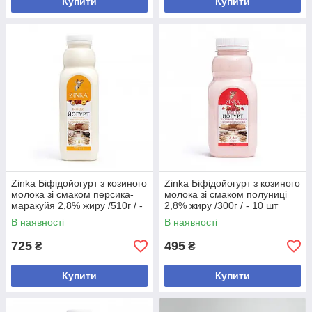
Купити
Купити
Zinka Біфідойогурт з козиного
Zinka Біфідойогурт з козиного
молока зі смаком персика-
молока зі смаком полуниці
маракуйя 2,8% жиру /510г / -
2,8% жиру /300г / - 10 шт
10 шт
В наявності
В наявності
725
495
₴
₴
Купити
Купити