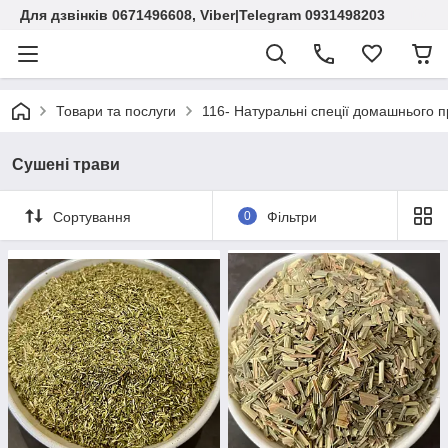
Для дзвінків 0671496608, Viber|Telegram 0931498203
Товари та послуги
116- Натуральні спеції домашнього 
Сушені трави
Сортування
0
Фільтри