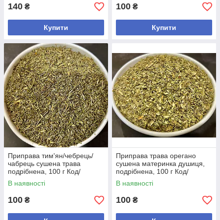
140
100
₴
₴
Купити
Купити
Приправа тим'ян/чебрець/
Приправа трава орегано
чабрець сушена трава
сушена материнка душиця,
подрібнена, 100 г Код/
подрібнена, 100 г Код/
Артикул +
Артикул +
В наявності
В наявності
100
100
₴
₴