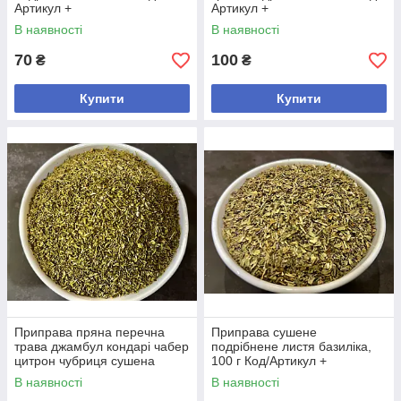
Артикул +
Артикул +
В наявності
В наявності
70
100
₴
₴
Купити
Купити
Приправа пряна перечна
Приправа сушене
трава джамбул кондарі чабер
подрібнене листя базиліка,
цитрон чубриця сушена
100 г Код/Артикул +
подрібнена, 100 г Код/
В наявності
В наявності
Артикул +