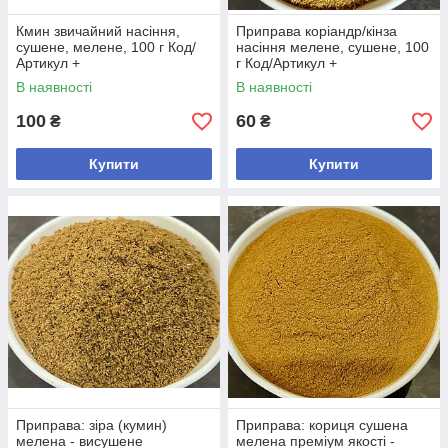
Кмин звичайний насіння,
Приправа коріандр/кінза
сушене, мелене, 100 г Код/
насіння мелене, сушене, 100
Артикул +
г Код/Артикул +
В наявності
В наявності
100
60
₴
₴
Купити
Купити
Приправа: зіра (кумин)
Приправа: кориця сушена
мелена - висушене
мелена преміум якості -