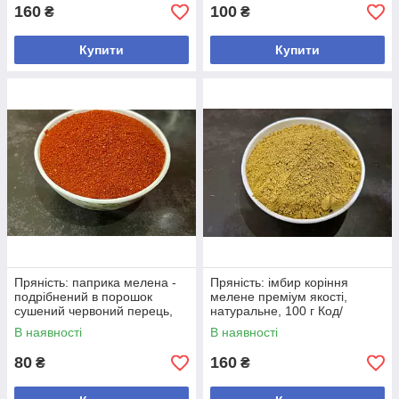
160
100
₴
₴
Купити
Купити
Пряність: паприка мелена -
Пряність: імбир коріння
подрібнений в порошок
мелене преміум якості,
сушений червоний перець,
натуральне, 100 г Код/
100 г Код/Артикул +
Артикул +
В наявності
В наявності
80
160
₴
₴