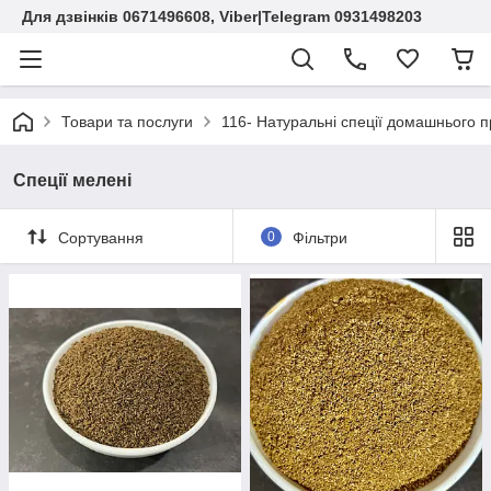
Для дзвінків 0671496608, Viber|Telegram 0931498203
Товари та послуги
116- Натуральні спеції домашнього 
Спеції мелені
Сортування
0
Фільтри