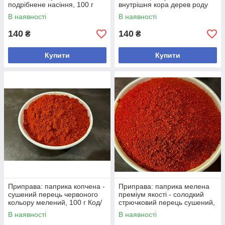
подрібнене насіння, 100 г
внутрішня кора дерев роду
Код/Артикул +
Коричник, 100 г Код/Артикул
В наявності
В наявності
+
140
140
₴
₴
Купити
Купити
Приправа: паприка копчена -
Приправа: паприка мелена
сушений перець червоного
преміум якості - солодкий
кольору мелений, 100 г Код/
стрючковий перець сушений,
Артикул +
100 г Код/Артикул +
В наявності
В наявності