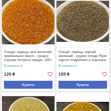
Спеція: перець чилі мелений
Спеція: перець чорний
преміальної якості - сушені
мелений - сушені плоди Piper
стручки гострого перцю, 100 г
nigrum подрібнені у порошок,
Код/Артикул +
100 г Код/Артикул +
В наявності
В наявності
120
155
₴
₴
Купити
Купити