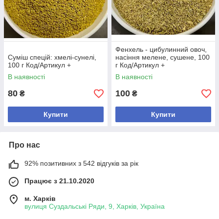
Фенхель - цибулинний овоч,
Суміш спецій: хмелі-сунелі,
насіння мелене, сушене, 100
100 г Код/Артикул +
г Код/Артикул +
В наявності
В наявності
80
100
₴
₴
Купити
Купити
Про нас
92% позитивних з 542 відгуків за рік
Працює з 21.10.2020
м. Харків
вулиця Суздальські Ряди, 9, Харків, Україна