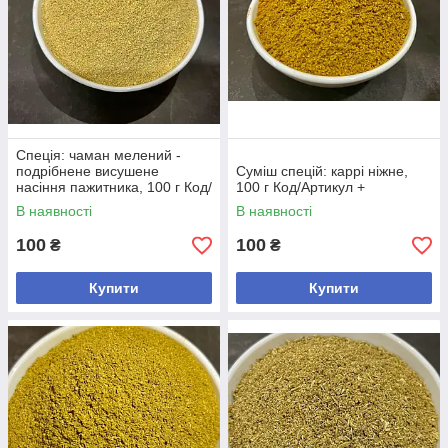
Спеція: чаман мелений -
подрібнене висушене
Суміш спецій: каррі ніжне,
насіння пажитника, 100 г Код/
100 г Код/Артикул +
Артикул +
В наявності
В наявності
100
100
₴
₴
Купити
Купити