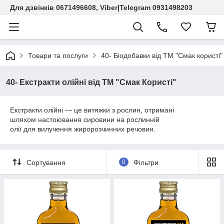
Для дзвінків 0671496608, Viber|Telegram 0931498203
Товари та послуги
40- Біодобавки від ТМ "Смак користі"
40- Екстракти олійні від ТМ "Смак Користі"
Екстракти олійні — це витяжки з рослин, отримані
шляхом настоювання сировини на рослинній
олії для вилучення жиророзчинних речовин.
Сортування
0
Фільтри