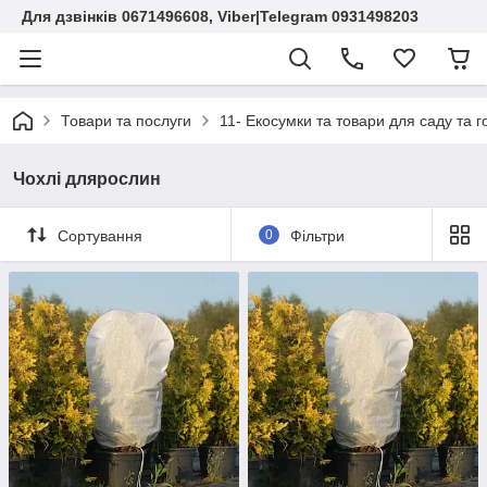
Для дзвінків 0671496608, Viber|Telegram 0931498203
Товари та послуги
11- Екосумки та товари для саду та г
Чохлі длярослин
Сортування
0
Фільтри