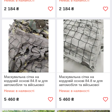
Немає в наявності
Немає в наявності
Мультикам Бруд Код/Артикул
Код/Артикул
2 184
2 184
₴
₴
Маскувальна сітка на
Маскувальна сітка на
кордовій основі 84.8 м для
кордовій основі 84.8 м для
автомобіля та військової
автомобіля та військової
техніки / Сітка для
техніки / Сітка для
Немає в наявності
Немає в наявності
маскування Бруд Код/
маскування Зима Код/
Артикул
Артикул
5 460
5 460
₴
₴