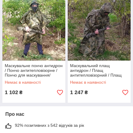
Маскувальне пончо антидрон
Маскувальний плащ
/ Пончо антитепловізорне /
антидрон / Плащ
Пончо для маскування/
антитепловізорний / Плащ
Накидка камуфляж
для маскування/ Накидка
Немає в наявності
Немає в наявності
мультикам Код/Артикул
камуфляж мультикам Код/
Артикул
1 102
1 247
₴
₴
Про нас
92% позитивних з 542 відгуків за рік