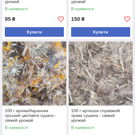
урожай
урожай
В наявності
В наявності
95
150
₴
₴
Купити
Купити
100 г арніка/баранник
100 г артишок справжній
гірський цвіт/квіти сушені -
трава сушена - свіжий
свіжий урожай
урожай
В наявності
В наявності