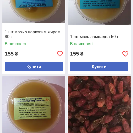
1 шт мазь з норковим жиром
80 г
1 шт мазь лампадна 50 г
В наявності
В наявності
155
155
₴
₴
Купити
Купити