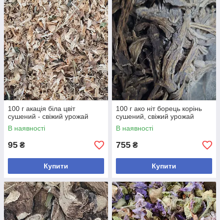
100 г акація біла цвіт
100 г ако ніт борець корінь
сушений - свіжий урожай
сушений, свіжий урожай
В наявності
В наявності
95
755
₴
₴
Купити
Купити