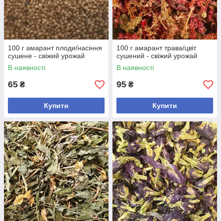
100 г амарант плоди/насіння
100 г амарант трава/цвіт
сушене - свіжий урожай
сушений - свіжий урожай
В наявності
В наявності
65
95
₴
₴
Купити
Купити