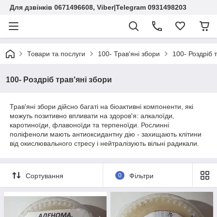
Для дзвінків 0671496608, Viber|Telegram 0931498203
Товари та послуги
100- Трав'яні збори
100- Роздріб 
100- Роздріб трав'яні збори
Трав'яні збори дійсно багаті на біоактивні компоненти, які
можуть позитивно впливати на здоров'я: алкалоїди,
каротиноїди, флавоноїди та терпеноїди. Рослинні
поліфеноли мають антиоксидантну дію - захищають клітини
від окислювального стресу і нейтралізують вільні радикали.
Сортування
0
Фільтри