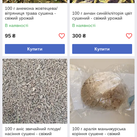
100 г анемона жовтецева/
вітряниця трава сушена -
100 г анчан синій/кліторія цвіт
свіжий урожай
сушений - свіжий урожай
В наявності
В наявності
95
300
₴
₴
Купити
Купити
100 г аніс звичайний плоди/
100 г аралія маньчжурська
насіння сушені - свіжий
коріння сушене - свіжий