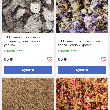
100 г алтей лікарський
коріння сушене - свіжий
100 г алтея лікарська цвіт/
урожай
трава - свіжий урожай
В наявності
В наявності
95
95
₴
₴
Купити
Купити