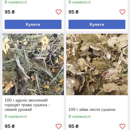
В наявності
В наявності
95
95
₴
₴
Купити
Купити
100 г адоніс весняний/
горицвіт трава сушена -
свіжий урожай
100 г айва листя сушене
В наявності
В наявності
95
95
₴
₴