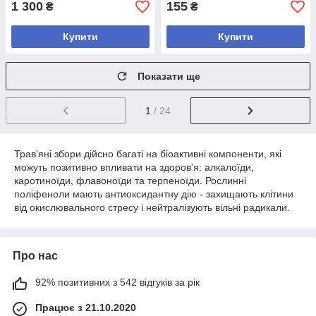
1 300
155
₴
₴
Купити
Купити
Показати ще
1
/ 24
Трав'яні збори дійсно багаті на біоактивні компоненти, які
можуть позитивно впливати на здоров'я: алкалоїди,
каротиноїди, флавоноїди та терпеноїди. Рослинні
поліфеноли мають антиоксидантну дію - захищають клітини
від окислювального стресу і нейтралізують вільні радикали.
Про нас
92% позитивних з 542 відгуків за рік
Працює з 21.10.2020