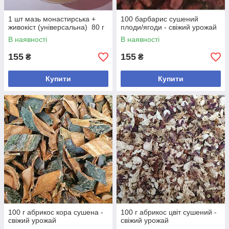
1 шт мазь монастирська +
100 барбарис сушений
живокіст (універсальна) 80 г
плоди/ягоди - свіжий урожай
В наявності
В наявності
155
155
₴
₴
Купити
Купити
100 г абрикос кора сушена -
100 г абрикос цвіт сушений -
свіжий урожай
свіжий урожай