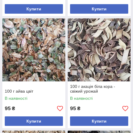
Купити
Купити
100 г акація біла кора -
100 г айва цвіт
свіжий урожай
В наявності
В наявності
95
95
₴
₴
Купити
Купити